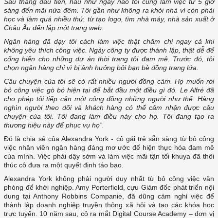
Sáu tháng đầu tiên, hầu như ngày nào tôi cũng làm việc từ 5 giờ
sáng đến mãi nửa đêm. Tôi gần như không ra khỏi nhà vì còn phải
học và làm quá nhiều thứ, từ tạo logo, tìm nhà máy, nhà sản xuất ở
Châu Âu đến lập một trang web.
Ngân hàng đã dạy tôi cách làm việc thật chăm chỉ ngay cả khi
không yêu thích công việc. Ngày công ty được thành lập, thật dễ để
cống hiến cho những dự án thời trang tôi đam mê. Trước đó, tôi
chọn ngân hàng chỉ vì bị ảnh hưởng bởi bạn bè đồng trang lứa.
Câu chuyện của tôi sẽ có rất nhiều người đồng cảm. Họ muốn rời
bỏ công việc gò bó hiện tại để bắt đầu một điều gì đó. Le Alfré đã
cho phép tôi tiếp cận một cộng đồng những người như thế. Hàng
nghìn người theo dõi và khách hàng có thể cảm nhận được câu
chuyện của tôi. Tôi đang làm điều này cho họ. Tôi đang tạo ra
thương hiệu này để phục vụ họ”.
Đó là chia sẻ của Alexandra York - cô gái trẻ sẵn sàng từ bỏ công
việc nhân viên ngân hàng đáng mơ ước để hiện thực hóa đam mê
của mình. Việc phải dậy sớm và làm việc mãi tận tối khuya đã thôi
thúc cô đưa ra một quyết định táo bạo.
Alexandra York không phải người duy nhất từ bỏ công việc văn
phòng để khởi nghiệp. Amy Porterfield, cựu Giám đốc phát triển nội
dung tại Anthony Robbins Companie, đã dũng cảm nghỉ việc để
thành lập doanh nghiệp truyền thông xã hội và tạo các khóa học
trực tuyến. 10 năm sau, cô ra mắt Digital Course Academy – đơn vị