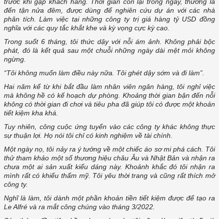
trước khi gặp khách hàng. Thời gian còn lại trong ngày, thường là
đến tận nửa đêm, được dùng để nghiên cứu dự án với các nhà
phân tích. Làm việc tại những công ty trị giá hàng tỷ USD đồng
nghĩa với các quy tắc khắt khe và kỳ vọng cực kỳ cao.
Trong suốt 6 tháng, tôi thức dậy với nỗi ám ảnh. Không phải bộc
phát, đó là kết quả sau một chuỗi những ngày dài mệt mỏi không
ngừng.
“Tôi không muốn làm điều này nữa. Tôi ghét dậy sớm và đi làm”.
Hai năm kể từ khi bắt đầu làm nhân viên ngân hàng, tôi nghỉ việc
mà không hề có kế hoạch dự phòng. Khoảng thời gian bận đến nỗi
không có thời gian đi chơi và tiêu pha đã giúp tôi có được một khoản
tiết kiệm kha khá.
Tuy nhiên, công cuộc ứng tuyển vào các công ty khác không thực
sự thuận lợi. Họ nói tôi chỉ có kinh nghiệm về tài chính.
Một ngày nọ, tôi nảy ra ý tưởng về một chiếc áo sơ mi phá cách. Tôi
thử tham khảo một số thương hiệu châu Âu và Nhật Bản và nhận ra
chưa một ai sản xuất kiểu dáng này. Khoảnh khắc đó tôi nhận ra
mình rất có khiếu thẩm mỹ. Tôi yêu thời trang và cũng rất thích mở
công ty.
Nghĩ là làm, tôi dành một phần khoản tiền tiết kiệm được để tạo ra
Le Alfré và ra mắt công chúng vào tháng 3/2022.