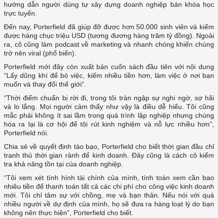
hướng dẫn người dùng tự xây dựng doanh nghiệp bán khóa học
trực tuyến.
Đến nay, Porterfield đã giúp đỡ được hơn 50.000 sinh viên và kiếm
được hàng chục triệu USD (tương đương hàng trăm tỷ đồng). Ngoài
ra, cô cũng làm podcast về marketing và nhanh chóng khiến chúng
trở nên viral (phổ biến).
Porterfield mới đây còn xuất bản cuốn sách đầu tiên với nội dung
“Lấy dũng khí để bỏ việc, kiếm nhiều tiền hơn, làm việc ở nơi bạn
muốn và thay đổi thế giới”.
“Thời điểm chuẩn bị rời đi, trong tôi tràn ngập sự nghi ngờ, sợ hãi
và lo lắng. Mọi người cảm thấy như vậy là điều dễ hiểu. Tôi cũng
mắc phải không ít sai lầm trong quá trình lập nghiệp nhưng chúng
hóa ra lại là cơ hội để tôi rút kinh nghiệm và nỗ lực nhiều hơn”,
Porterfield nói.
Chia sẻ về quyết định táo bạo, Porterfield cho biết thời gian đầu chỉ
tranh thủ thời gian rảnh để kinh doanh. Đây cũng là cách cô kiểm
tra khả năng tồn tại của doanh nghiệp.
“Tôi xem xét tình hình tài chính của mình, tính toán xem cần bao
nhiêu tiền để thanh toán tất cả các chi phí cho công việc kinh doanh
mới. Tôi chỉ tâm sự với chồng, mẹ và bạn thân. Nếu nói với quá
nhiều người về dự định của mình, họ sẽ đưa ra hàng loạt lý do bạn
không nên thực hiện”, Porterfield cho biết.