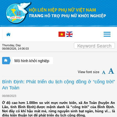
Skip to Content
Thursday, Day
06/08/2026
,
14:06:04
Mô hình khởi nghiệp
View font size
Bình Định: Phát triển du lịch cộng đồng ở “cổng trời”
An Toàn
06/08/2023
Ở độ cao hơn 1.000m so với mực nước biển, xã An Toàn (huyện An
Lão, tỉnh Bình Định) được mệnh danh là “cổng trời” của Bình Định.
Nơi đây có khí hậu mát mẻ, rừng nguyên sinh bạt ngàn, hùng vĩ… là
điều kiện thuận lợi để phát triển du lịch cộng đồng.