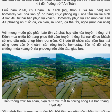
khi đến "cổng trời" An Toàn.
Cuối năm 2020, chị Phạm Thị Kênh (ngụ thôn 1, xã An Toàn) mở
homestay với nhà sàn gỗ có hàng chục phòng ngủ, nhà tắm và vệ sinh
được đầu tư bài bản phục vụ khách. Homestay phục vụ các món đặc sản
địa phương như: ốc đá, cá niên, rau dớn, gà thả đồi, ngóe (một loài nhái)
…
Với mong muốn góp phần bảo tồn và phát huy văn hóa truyền thống, chị
Kênh mua nhiều bộ trang phục thổ cẩm truyền thống Bahnar để du khách
có nhu cầu mặc chụp hình lưu niệm. Chị còn tổ chức các đêm lửa trại
uống rượu cần ở khoảnh sân rộng trước homestay, liên hệ đội cồng
chiêng, múa xoang ở địa phương đến diễn tấu, giao lưu.
Đến "cổng trời" An Toàn, hiện ra trước mắt là những sóng lúa bậc thang
tuyệt đẹp.
"Gia đình làm homestay trước hết bởi tâm nguyện góp phần thu hút du