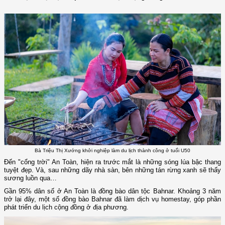
Bà Triệu Thị Xướng khởi nghiệp làm du lịch thành công ở tuổi U50
Đến "cổng trời" An Toàn, hiện ra trước mắt là những sóng lúa bậc thang
tuyệt đẹp. Và, sau những dãy nhà sàn, bên những tán rừng xanh sẽ thấy
sương luồn qua…
Gần 95% dân số ở An Toàn là đồng bào dân tộc Bahnar. Khoảng 3 năm
trở lại đây, một số đồng bào Bahnar đã làm dịch vụ homestay, góp phần
phát triển du lịch cộng đồng ở địa phương.