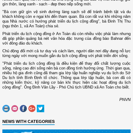
gìn thôn, làng xanh - sạch - đẹp theo nếp sống mới.
"Bà con giữ gìn vệ sinh đường làng sạch sẽ để tránh bệnh tật và du
khách không còn e ngại khi đến tham quan. Bà con rất vui khi những năm
qua Nhà nước có hướng phát triển du lịch cộng đồng", bà Đinh Thị Thu
(ngụ thôn 1, xã An Toàn) chia sẻ.
Phát triển du lịch cộng đồng ở An Toàn dù còn nhiều việc phải làm nhưng
đã góp phần quảng bá nét văn hóa đặc trưng của đồng bào Bahnar đến
với đông đảo du khách.
Chủ động đổi mới cả tư duy và cách làm, người dân nơi đây đang nỗ lực
từng ngày với mong muốn gắn du lịch cộng đồng với phát triển đời sống.
"Phát triển du lịch cộng đồng là điều kiện để thay đổi chất lượng cuộc
sống, nâng cao đời sống nên bà con đồng tình hưởng ứng. Thời gian qua,
nhiều hộ gia đình cũng đã tham gia lớp tập huấn nghiệp vụ du lịch do Sở
Du lịch tỉnh Bình Định tổ chức. Thông qua lớp tập huấn, bà con đã có
những kiến thức, kỹ năng cơ bản khi thực hiện các hoạt động du lịch
cộng đồng". Ông Đinh Văn Lầy - Phó Chủ tịch UBND xã An Toàn cho biết.
PNVN
NEWS WITH CATEGORIES