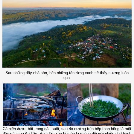
Sau những dãy nhà sàn, bên những tán rừng xanh sẽ thấy sương luồn
qua.
Cá niên được bắt trong các suối, sau đó nướng trên bếp than hồng là một
đặc sản của An Lão; Rau dớn xào là món lạ miệng đối với nhiều du khách