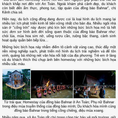
khách khắp nơi đến với An Toàn. Ngoài khám phá cảnh đẹp, du khách
còn biết đến ẩm thực, phong tục, tập quán của đồng bào Bahnar", chị
Kênh chia sẻ.
Hiện nay, du lịch cộng đồng đang được coi là loại hình du lịch mang lại
nhiều lợi ích phát triển kinh tế bền vững nhất cho bản địa. Nhiều ngôi nhà
sàn ở "cổng trời" này được phủ kín bởi những bức bích họa mô tả hết
sức đơn sơ hình ảnh đời sống quen thuộc của đồng bào Bahnar như:
chòi lúa, mùa hoa sim nở, uống rượu cần, ruộng bậc thang, cảnh sinh
hoạt quây quần bên bếp lửa…
Những bức bích họa này nhằm điểm tô cảnh vật vùng cao, thúc đẩy một
nền nông nghiệp sạch, phát triển mô hình du lịch trải nghiệm và để tôn
vinh, quảng bá những nét văn hóa nổi bật của địa phương.
Trẻ em ở làng
và du khách thích thú chụp ảnh bên homestay với những bức bích họa
nhiều sắc màu.
Từ trái qua: Homestay của đồng bào Bahnar ở An Toàn; Phụ nữ Bahnar
trong điệu múa truyền thống của đồng bào mình; Du khách hòa mình cùng
đồng bào Bahnar trong tiếng cồng chiêng, điệu múa xoang.
Nhiều năm qua, xã An Toàn rất chú trọng công tác bảo vệ môi trường, giữ