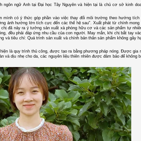
nh ngôn ngữ Anh tại Đại học Tây Nguyên và hiện tại là chủ cơ sở kinh d
mình có ý thức góp phần vào việc thay đổi môi trường theo hướng tích 
những ảnh hướng lớn tích cực đến các thế hệ sau". Xuất phát từ chính mon
 chị đã nảy ra ý tưởng sản xuất xà phòng hữu cơ và các sản phẩm tự nhiê
ông, đều phải đáp ứng nhu cầu của con người. May mắn, khi chị bắt tay và
 và tiêu chí: Quá trình sản xuất và chính bản thân sản phẩm không gây h
iện là quy trình thủ công, được tạo ra bằng phương pháp nóng. Được gia n
àn và dịu nhẹ cho da, các nguyên liệu thiên nhiên được đảm bảo để không b