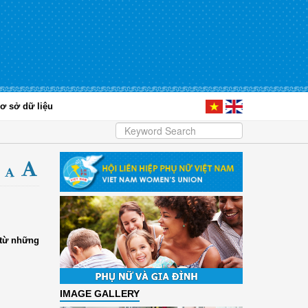
ơ sở dữ liệu
 từ những
IMAGE GALLERY