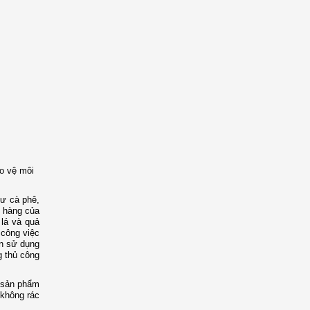
ảo vệ môi
hư cà phê,
i hàng của
lá và quả
công việc
ạn sử dụng
g thủ công
t sản phẩm
 không rác