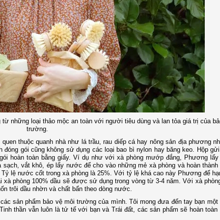
ừ những loại thảo mộc an toàn với người tiêu dùng và lan tỏa giá trị của b
trường.
 quen thuộc quanh nhà như lá trầu, rau diếp cá hay nông sản địa phương n
nh đóng gói cũng không sử dụng các loại bao bì nylon hay băng keo. Hộp gử
gói hoàn toàn bằng giấy. Ví dụ như với xà phòng mướp đắng, Phương lấy 
sạch, vắt khô, ép lấy nước để cho vào những mẻ xà phòng và hoàn thành 
. Tỷ lệ nước cốt trong xà phòng là 25%. Với tỷ lệ khá cao này Phương để h
oại xà phòng 100% dầu sẽ được sử dụng trong vòng từ 3-4 năm. Với xà phòn
uốn trôi dầu nhờn và chất bẩn theo dòng nước.
ho các sản phẩm bảo vệ môi trường của mình. Tôi mong đưa đến tay bạn mộ
 Tinh thần vẫn luôn là tử tế với bạn và Trái đất, các sản phẩm sẽ hoàn toàn