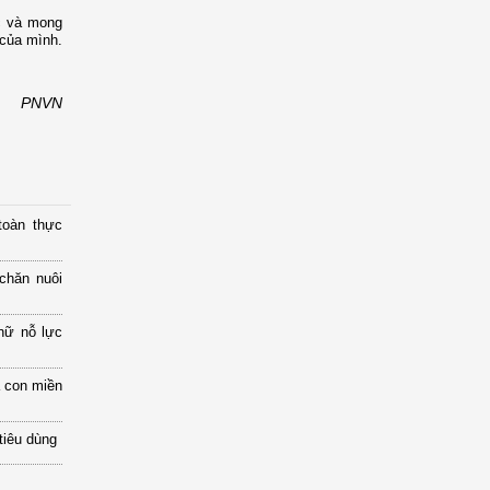
ộc và mong
 của mình.
PNVN
toàn thực
chăn nuôi
nữ nỗ lực
 con miền
tiêu dùng