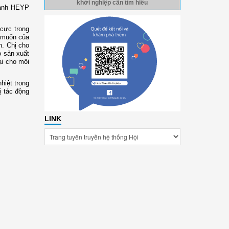
khởi nghiệp cần tìm hiểu
oanh HEYP
cực trong
g muốn của
n. Chị cho
o sản xuất
ại cho môi
hiệt trong
ị tác động
LINK