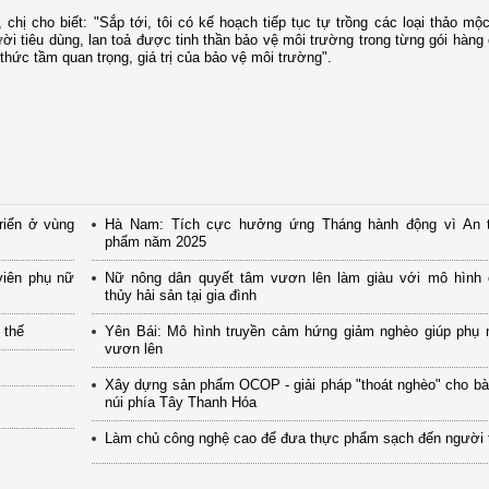
chị cho biết: "Sắp tới, tôi có kế hoạch tiếp tục tự trồng các loại thảo m
 tiêu dùng, lan toả được tinh thần bảo vệ môi trường trong từng gói hàng
hức tầm quan trọng, giá trị của bảo vệ môi trường".
riển ở vùng
Hà Nam: Tích cực hưởng ứng Tháng hành động vì An 
phẩm năm 2025
viên phụ nữ
Nữ nông dân quyết tâm vươn lên làm giàu với mô hình 
thủy hải sản tại gia đình
 thế
Yên Bái: Mô hình truyền cảm hứng giảm nghèo giúp phụ 
vươn lên
Xây dựng sản phẩm OCOP - giải pháp "thoát nghèo" cho bà
núi phía Tây Thanh Hóa
Làm chủ công nghệ cao để đưa thực phẩm sạch đến người 