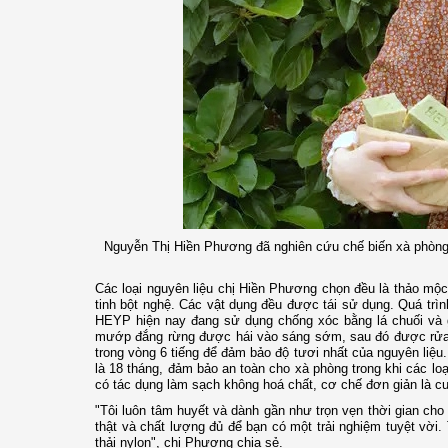
Nguyễn Thị Hiền Phương đã nghiên cứu chế biến xà phòng t
Các loại nguyên liệu chị Hiền Phương chọn đều là thảo mộc
tinh bột nghệ. Các vật dụng đều được tái sử dụng. Quá trì
HEYP hiện nay đang sử dụng chống xóc bằng lá chuối và 
mướp đắng rừng được hái vào sáng sớm, sau đó được rửa 
trong vòng 6 tiếng để đảm bảo độ tươi nhất của nguyên liệu
là 18 tháng, đảm bảo an toàn cho xà phòng trong khi các l
có tác dụng làm sạch không hoá chất, cơ chế đơn giản là c
"Tôi luôn tâm huyết và dành gần như trọn vẹn thời gian c
thật và chất lượng đủ để bạn có một trải nghiệm tuyệt vời.
thải nylon", chị Phương chia sẻ.