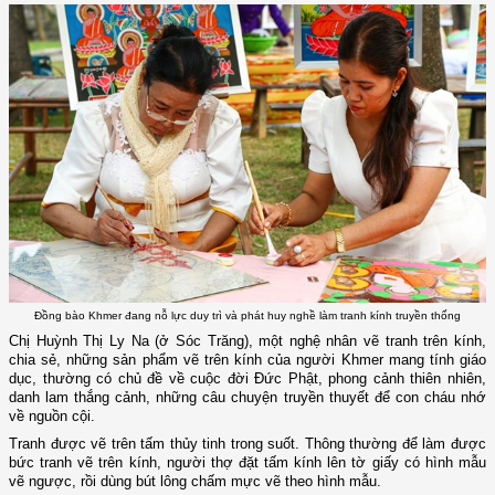
Đồng bào Khmer đang nỗ lực duy trì và phát huy nghề làm tranh kính truyền thống
Chị Huỳnh Thị Ly Na (ở Sóc Trăng), một nghệ nhân vẽ tranh trên kính,
chia sẻ, những sản phẩm vẽ trên kính của người Khmer mang tính giáo
dục, thường có chủ đề về cuộc đời Đức Phật, phong cảnh thiên nhiên,
danh lam thắng cảnh, những câu chuyện truyền thuyết để con cháu nhớ
về nguồn cội.
Tranh được vẽ trên tấm thủy tinh trong suốt. Thông thường để làm được
bức tranh vẽ trên kính, người thợ đặt tấm kính lên tờ giấy có hình mẫu
vẽ ngược, rồi dùng bút lông chấm mực vẽ theo hình mẫu.