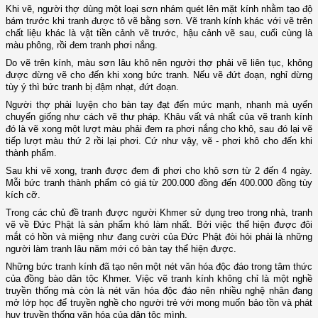
Khi vẽ, người thợ dùng một loại sơn nhám quét lên mặt kính nhằm tạo độ
bám trước khi tranh được tô vẽ bằng sơn. Vẽ tranh kính khác với vẽ trên
chất liệu khác là vật tiền cảnh vẽ trước, hậu cảnh vẽ sau, cuối cùng là
màu phông, rồi đem tranh phơi nắng.
Do vẽ trên kính, màu sơn lâu khô nên người thợ phải vẽ liên tục, không
được dừng vẽ cho đến khi xong bức tranh. Nếu vẽ đứt đoạn, nghỉ dừng
tùy ý thì bức tranh bị đậm nhạt, đứt đoạn.
Người thợ phải luyện cho bàn tay đạt đến mức mạnh, nhanh mà uyển
chuyển giống như cách vẽ thư pháp. Khâu vất vả nhất của vẽ tranh kính
đó là vẽ xong một lượt màu phải đem ra phơi nắng cho khô, sau đó lại vẽ
tiếp lượt màu thứ 2 rồi lại phơi. Cứ như vậy, vẽ - phơi khô cho đến khi
thành phẩm.
Sau khi vẽ xong, tranh được đem đi phơi cho khô sơn từ 2 đến 4 ngày.
Mỗi bức tranh thành phẩm có giá từ 200.000 đồng đến 400.000 đồng tùy
kích cỡ.
Trong các chủ đề tranh được người Khmer sử dụng treo trong nhà, tranh
vẽ về Đức Phật là sản phẩm khó làm nhất. Bởi việc thể hiện được đôi
mắt có hồn và miệng như đang cười của Đức Phật đòi hỏi phải là những
người làm tranh lâu năm mới có bàn tay thể hiện được.
Những bức tranh kính đã tạo nên một nét văn hóa độc đáo trong tâm thức
của đồng bào dân tộc Khmer. Việc vẽ tranh kính không chỉ là một nghề
truyền thống mà còn là nét văn hóa độc đáo nên nhiều nghệ nhân đang
mở lớp học để truyền nghề cho người trẻ với mong muốn bảo tồn và phát
huy truyền thống văn hóa của dân tộc mình.