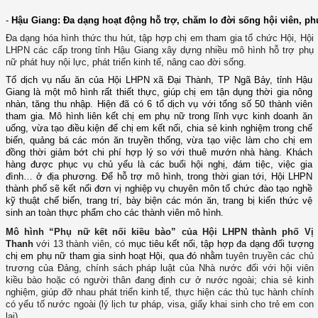
-
Hậu Giang: Đa dạng hoạt động hỗ trợ, chăm lo đời sống hội viên, ph
Đa dạng hóa hình thức thu hút, tập hợp chị em tham gia tổ chức Hội, Hội
LHPN các cấp trong tỉnh Hậu Giang xây dựng nhiều mô hình hỗ trợ phụ
nữ phát huy nội lực, phát triển kinh tế, nâng cao đời sống.
Tổ dịch vụ nấu ăn của Hội LHPN xã Đại Thành, TP Ngã Bảy, tỉnh Hậu
Giang
là một mô hình rất thiết thực, giúp chị em tận dụng thời gia nông
nhàn, tăng thu nhập. Hiện đã có 6 tổ dịch vụ với tổng số 50 thành viên
tham gia.
Mô hình liên kết chị em phụ nữ trong lĩnh vực kinh doanh ăn
uống, vừa tạo điều kiện để chị em kết nối, chia sẻ kinh nghiệm trong chế
biến, quảng bá các món ăn truyền thống, vừa tạo việc làm cho chị em
đồng thời giảm bớt chi phí hợp lý so với thuê mướn nhà hàng. Khách
hàng được phục vụ chủ yếu là các buổi hội nghị, đám tiệc, việc gia
đình… ở địa phương. Để hỗ trợ mô hình, trong thời gian tới, Hội LHPN
thành phố sẽ kết nối đơn vị nghiệp vụ chuyên môn tổ chức đào tạo nghề
kỹ thuật chế biến, trang trí, bày biện các món ăn, trang bị kiến thức vệ
sinh an toàn thực phẩm cho các thành viên mô hình.
Mô hình “Phụ nữ kết nối kiều bào” của Hội LHPN thành phố Vị
Thanh
với 13 thành viên, có
mục tiêu kết nối, tập hợp đa dạng đối tượng
chị em phụ nữ tham gia sinh hoạt Hội, qua đó nhằm
tuyên truyền các chủ
trương của Đảng, chính sách pháp luật của Nhà nước đối với hội viên
kiều bào hoặc có người thân đang định cư ở nước ngoài; chia sẻ kinh
nghiệm, giúp đỡ nhau phát triển kinh tế, thực hiện các thủ tục hành chính
có yếu tố nước ngoài (lý lịch tư pháp, visa, giấy khai sinh cho trẻ em con
lai),...