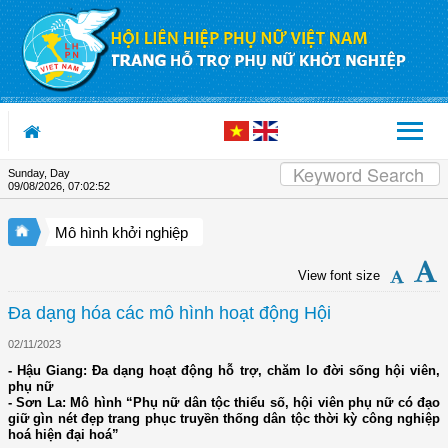
Skip to Content
Sunday, Day
09/08/2026
,
07:02:52
Mô hình khởi nghiệp
View font size
Đa dạng hóa các mô hình hoạt động Hội
02/11/2023
- Hậu Giang: Đa dạng hoạt động hỗ trợ, chăm lo đời sống hội viên,
phụ nữ
- Sơn La: Mô hình “Phụ nữ dân tộc thiểu số, hội viên phụ nữ có đạo
giữ gìn nét đẹp trang phục truyền thống dân tộc thời kỳ công nghiệp
hoá hiện đại hoá”