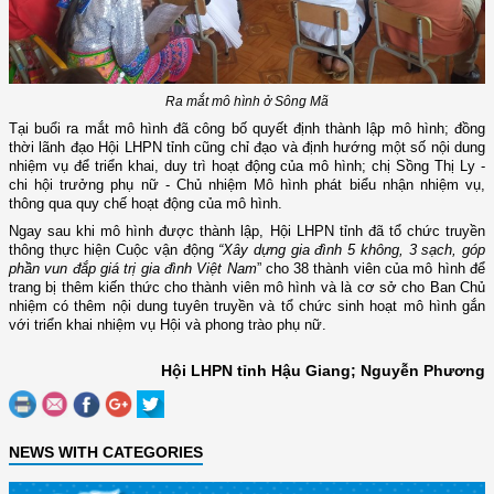
Ra mắt mô hình ở Sông Mã
Tại buổi ra mắt mô hình đã công bố quyết định thành lập mô hình; đồng
thời lãnh đạo Hội LHPN tỉnh cũng chỉ đạo và định hướng một số nội dung
nhiệm vụ để triển khai, duy trì hoạt động của mô hình; chị
Sồng Thị Ly -
chi hội trưởng phụ nữ - Chủ nhiệm Mô hình phát biểu nhận nhiệm vụ,
thông qua quy chế hoạt động của mô hình.
Ngay sau khi mô hình được thành lập, Hội LHPN tỉnh đã tổ chức truyền
thông thực hiện Cuộc vận động
“Xây dựng gia đình 5 không, 3 sạch, góp
phần vun đắp giá trị gia đình Việt Nam
” cho 38 thành viên của mô hình để
trang bị thêm kiến thức cho thành viên mô hình và là cơ sở cho Ban Chủ
nhiệm có thêm nội dung tuyên truyền và tổ chức sinh hoạt mô hình gắn
với triển khai nhiệm vụ Hội và phong trào phụ nữ.
Hội LHPN tỉnh Hậu Giang; Nguyễn Phương
NEWS WITH CATEGORIES