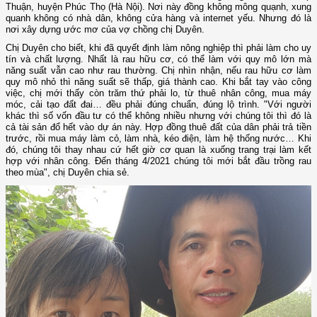
Thuận, huyện Phúc Thọ (Hà Nội). Nơi này đồng không mông quạnh, xung
quanh không có nhà dân, không cửa hàng và internet yếu. Nhưng đó là
nơi xây dựng ước mơ của vợ chồng chị Duyên.
Chị Duyên cho biết, khi đã quyết định làm nông nghiệp thì phải làm cho uy
tín và chất lượng. Nhất là rau hữu cơ, có thể làm với quy mô lớn mà
năng suất vẫn cao như rau thường. Chị nhìn nhận, nếu rau hữu cơ làm
quy mô nhỏ thì năng suất sẽ thấp, giá thành cao. Khi bắt tay vào công
việc, chị mới thấy còn trăm thứ phải lo, từ thuê nhân công, mua máy
móc, cải tạo đất đai… đều phải đúng chuẩn, đúng lộ trình. "Với người
khác thì số vốn đầu tư có thể không nhiều nhưng với chúng tôi thì đó là
cả tài sản đổ hết vào dự án này. Hợp đồng thuê đất của dân phải trả tiền
trước, rồi mua máy làm cỏ, làm nhà, kéo điện, làm hệ thống nước… Khi
đó, chúng tôi thay nhau cứ hết giờ cơ quan là xuống trang trại làm kết
hợp với nhân công. Đến tháng 4/2021 chúng tôi mới bắt đầu trồng rau
theo mùa", chị Duyên chia sẻ.