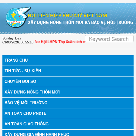
Skip to Content
Sunday, Day
 bệnh
| Thanh Hóa: Hội LHPN Thọ Xuân tích cực góp phần nâng cao tỷ lệ người 
09/08/2026
,
08:55:17
TRANG CHỦ
TIN TỨC - SỰ KIỆN
CHUYỂN ĐỔI SỐ
XÂY DỰNG NÔNG THÔN MỚI
BẢO VỆ MÔI TRƯỜNG
AN TOÀN CHO PN&TE
AN TOÀN GIAO THÔNG
XÂY DỰNG GIA ĐÌNH HẠNH PHÚC