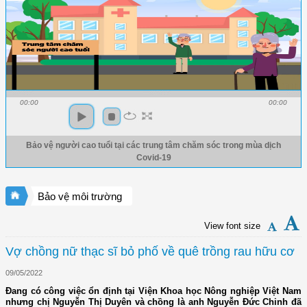
00:00
00:00
Bảo vệ người cao tuổi tại các trung tâm chăm sóc trong mùa dịch
Covid-19
Bảo vệ môi trường
View font size
Vợ chồng nữ thạc sĩ bỏ phố về quê trồng rau hữu cơ
09/05/2022
Đang có công việc ổn định tại Viện Khoa học Nông nghiệp Việt Nam
nhưng chị Nguyễn Thị Duyên và chồng là anh Nguyễn Đức Chinh đã