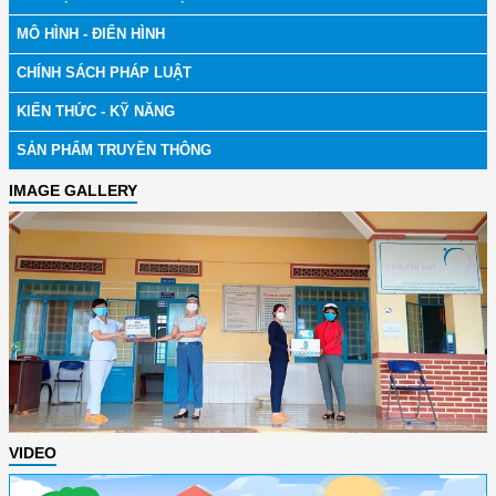
MÔ HÌNH - ĐIỂN HÌNH
CHÍNH SÁCH PHÁP LUẬT
KIẾN THỨC - KỸ NĂNG
SẢN PHẨM TRUYỀN THÔNG
IMAGE GALLERY
VIDEO