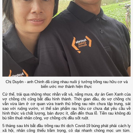
Chị Duyên - anh Chinh đã cùng nhau nuôi ý tưởng trồng rau hữu cơ và
biến ước mơ thành hiện thực
Cứ thế, trải qua những nhọc nhằn vất vả, nắng mưa, dự án Gen Xanh của
vợ chồng chị cũng bắt đầu hình thành. Thời gian đầu, do vợ chồng chị
vẫn vừa làm ở cơ quan vừa tranh thủ trồng rau nên chưa tập trung, sát
sao với ruộng vườn, vì thế sản phẩm rau hữu cơ chưa đạt yêu cầu về
hình thức và chất lượng, bán được ít, dẫn đến thua lỗ. Tiền rau không đủ
bù tiền thuê nhân công, vợ chồng chị đều sốt ruột.
5 tháng sau khi bắt đầu trồng rau thì dịch Covid-19 bùng phát phải cách ly
xã hội, nhân công thiếu trầm trọng, cỏ dại nhanh chóng mọc um tùm.