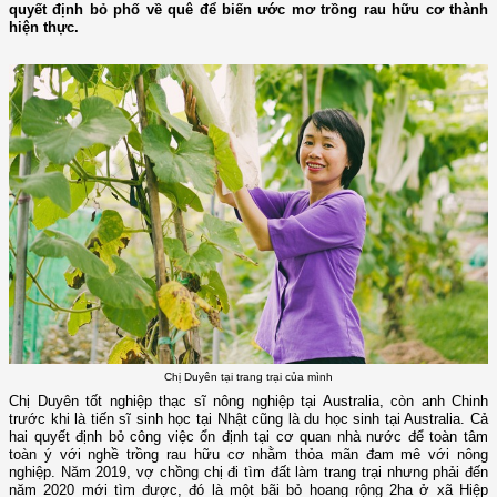
quyết định bỏ phố về quê để biến ước mơ trồng rau hữu cơ thành
hiện thực.
Chị Duyên tại trang trại của mình
Chị Duyên tốt nghiệp thạc sĩ nông nghiệp tại Australia, còn anh Chinh
trước khi là tiến sĩ sinh học tại Nhật cũng là du học sinh tại Australia. Cả
hai quyết định bỏ công việc ổn định tại cơ quan nhà nước để toàn tâm
toàn ý với nghề trồng rau hữu cơ nhằm thỏa mãn đam mê với nông
nghiệp. Năm 2019, vợ chồng chị đi tìm đất làm trang trại nhưng phải đến
năm 2020 mới tìm được, đó là một bãi bỏ hoang rộng 2ha ở xã Hiệp