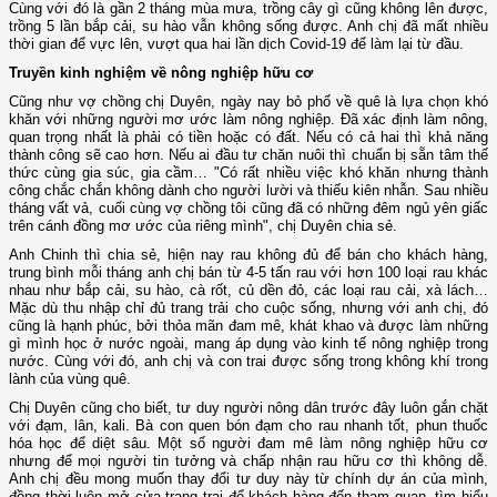
Cùng với đó là gần 2 tháng mùa mưa, trồng cây gì cũng không lên được,
trồng 5 lần bắp cải, su hào vẫn không sống được. Anh chị đã mất nhiều
thời gian để vực lên, vượt qua hai lần dịch Covid-19 để làm lại từ đầu.
Truyền kinh nghiệm về nông nghiệp hữu cơ
Cũng như vợ chồng chị Duyên, ngày nay bỏ phố về quê là lựa chọn khó
khăn với những người mơ ước làm nông nghiệp. Đã xác định làm nông,
quan trọng nhất là phải có tiền hoặc có đất. Nếu có cả hai thì khả năng
thành công sẽ cao hơn. Nếu ai đầu tư chăn nuôi thì chuẩn bị sẵn tâm thế
thức cùng gia súc, gia cầm… "Có rất nhiều việc khó khăn nhưng thành
công chắc chắn không dành cho người lười và thiếu kiên nhẫn. Sau nhiều
tháng vất vả, cuối cùng vợ chồng tôi cũng đã có những đêm ngủ yên giấc
trên cánh đồng mơ ước của riêng mình", chị Duyên chia sẻ.
Anh Chinh thì chia sẻ, hiện nay rau không đủ để bán cho khách hàng,
trung bình mỗi tháng anh chị bán từ 4-5 tấn rau với hơn 100 loại rau khác
nhau như bắp cải, su hào, cà rốt, củ dền đỏ, các loại rau cải, xà lách…
Mặc dù thu nhập chỉ đủ trang trải cho cuộc sống, nhưng với anh chị, đó
cũng là hạnh phúc, bởi thỏa mãn đam mê, khát khao và được làm những
gì mình học ở nước ngoài, mang áp dụng vào kinh tế nông nghiệp trong
nước. Cùng với đó, anh chị và con trai được sống trong không khí trong
lành của vùng quê.
Chị Duyên cũng cho biết, tư duy người nông dân trước đây luôn gắn chặt
với đạm, lân, kali. Bà con quen bón đạm cho rau nhanh tốt, phun thuốc
hóa học để diệt sâu. Một số người đam mê làm nông nghiệp hữu cơ
nhưng để mọi người tin tưởng và chấp nhận rau hữu cơ thì không dễ.
Anh chị đều mong muốn thay đổi tư duy này từ chính dự án của mình,
đồng thời luôn mở cửa trang trại để khách hàng đến tham quan, tìm hiểu