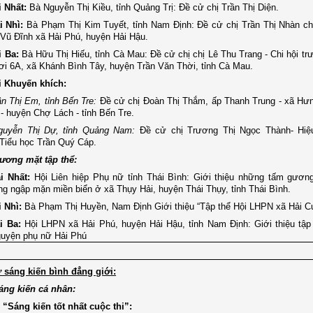
i Nhất:
Bà Nguyễn Thị Kiều, tỉnh Quảng Trị: Đề cử chị Trần Thị Diện.
i Nhì:
Bà Phạm Thị Kim Tuyết, tỉnh Nam Định: Đề cử chị Trần Thị Nhàn ch
Vũ Đĩnh xã Hải Phú, huyện Hải Hậu.
i Ba:
Bà Hữu Thị Hiếu, tỉnh Cà Mau: Đề cử chị chị Lê Thu Trang - Chi hội t
ơi 6A, xã Khánh Bình Tây, huyện Trần Văn Thời, tỉnh Cà Mau.
ải Khuyến khích:
n Thị Em, tỉnh Bến Tre:
Đề cử chị Đoàn Thị Thắm, ấp Thanh Trung - xã Hư
- huyện Chợ Lách - tỉnh Bến Tre.
guyễn Thị Dự, tỉnh Quảng Nam:
Đề cử chị Trương Thị Ngọc Thành- Hiệ
Tiểu học Trần Quý Cáp.
ương mặt tập thể:
i Nhất:
Hội Liên hiệp Phụ nữ tỉnh Thái Bình: Giới thiệu những tấm gươn
ng ngập mặn miền biển ở xã Thụy Hải, huyện Thái Thụy, tỉnh Thái Bình.
i Nhì:
Bà Phạm Thị Huyền, Nam Định Giới thiệu “Tập thể Hội LHPN xã Hải 
ải Ba:
Hội LHPN xã Hải Phú, huyện Hải Hậu, tỉnh Nam Định: Giới thiệu tập
guyện phụ nữ Hải Phú
ử sáng kiến bình đẳng giới:
áng kiến cá nhân:
i “Sáng kiến tốt nhất cuộc thi”: