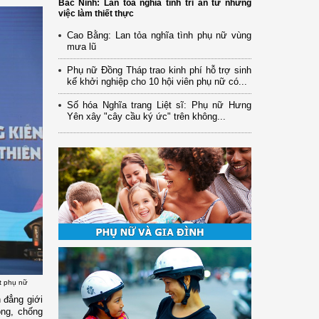
Bắc Ninh: Lan tỏa nghĩa tình tri ân từ những
việc làm thiết thực
Cao Bằng: Lan tỏa nghĩa tình phụ nữ vùng
mưa lũ
Phụ nữ Đồng Tháp trao kinh phí hỗ trợ sinh
kế khởi nghiệp cho 10 hội viên phụ nữ có...
Số hóa Nghĩa trang Liệt sĩ: Phụ nữ Hưng
Yên xây "cây cầu ký ức" trên không...
t phụ nữ
 đẳng giới
òng, chống