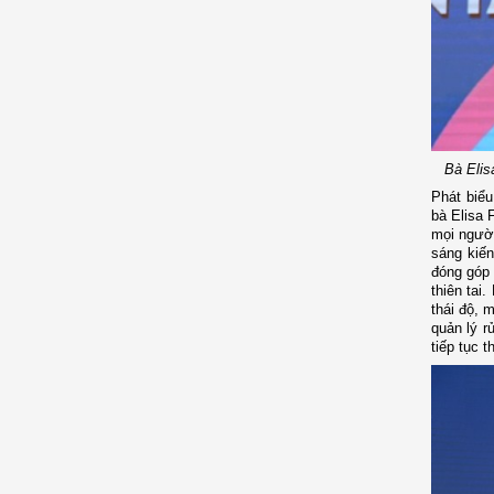
Bà Elis
Phát biểu
bà Elisa 
mọi người
sáng kiến
đóng góp 
thiên tai
thái độ, 
quản lý r
tiếp tục 