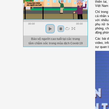
thiên tai
Việt Nam 
Chỉ trong
cá nhân v
với
nhiều
phụ nữ ti
00:00
00:00
phòng, ch
động phòng
Các bài d
Bảo vệ người cao tuổi tại các trung
video, inf
tâm chăm sóc trong mùa dịch Covid-19
sự quan t