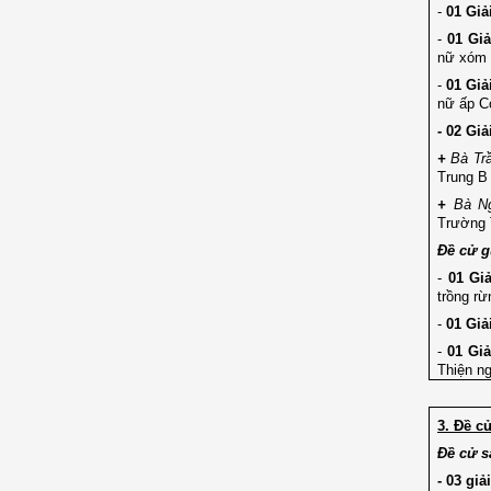
-
01
Giả
-
01 Giả
nữ xóm 
-
01 Giả
nữ ấp C
- 02 Gi
+
Bà Trầ
Trung B 
+
Bà N
Trường 
Đề cử g
-
01
Giả
trồng rừ
-
01 Giả
-
01 Gi
Thiện n
3. Đề c
Đề cử s
- 03 giả