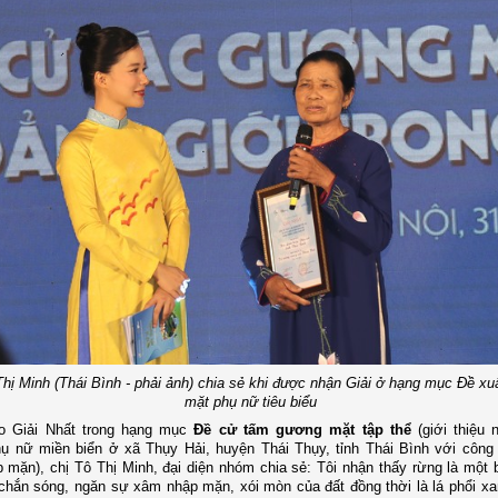
Thị Minh (Thái Bình - phải ảnh) chia sẻ khi được nhận Giải ở hạng mục Đề x
mặt phụ nữ tiêu biểu
o Giải Nhất trong hạng mục
Đề cử tấm gương mặt tập thể
(
giới thiệu
 nữ miền biển ở xã Thụy Hải, huyện Thái Thụy, tỉnh Thái Bình với công 
p mặn),
chị Tô Thị Minh, đại diện nhóm chia sẻ:
Tôi nhận thấy rừng là một
chắn sóng, ngăn sự xâm nhập mặn, xói mòn của đất đồng thời là lá phổi xa