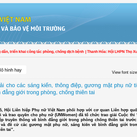
n khai công tác phòng, chống dịch bệnh
| Thanh Hóa: Hội LHPN Thọ Xuân tích c
ô hình hay
View font size
iải cho các sáng kiến, thông điệp, gương mặt phụ nữ t
 đẳng giới trong phòng, chống thiên tai
5, Hội Liên hiệp Phụ nữ Việt Nam phối hợp với cơ quan Liên hợp quố
i và trao quyền cho phụ nữ (UNWomen) đã tổ chức trao giải Cuộc thi 
ệp truyền thông về bình đẳng giới trong phòng chống thiên tai trước
 và đề cử các gương mặt phụ nữ, sáng kiến về bình đẳng giới tro
ên tai”.