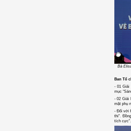
Bà Elis
Ban Tổ c
- 01 Giải
mục “Sáng
- 02 Giải
mặt phụ n
- Đối với
thi". Đồn
tích cực"