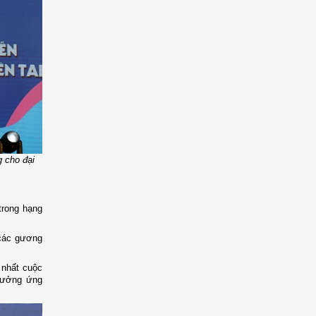
 cho đại
trong hạng
 các gương
 nhất cuộc
 hưởng ứng