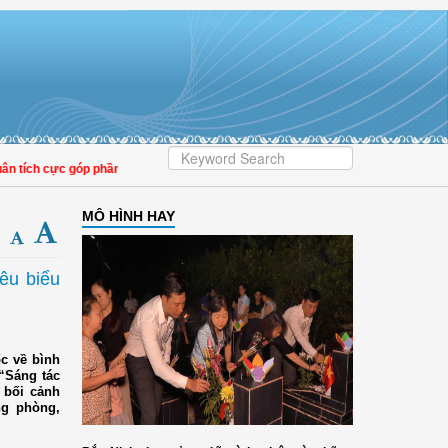
ực góp phần nâng cao tỷ lệ người dân tham gia bảo hiểm y tế
MÔ HÌNH HAY
iêu biểu
c về bình
“Sáng tác
 bối cảnh
ng phòng,