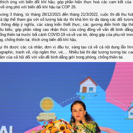
, thích ứng với biến đổi khí hậu; góp phần hiện thực hoá các cam kết của
về ứng phó với biến đổi khí hậu tại COP 26.
 vòng 3 tháng, từ tháng 28/12/2021 đến tháng 21/3/2022, cuộc thi đã thu hú
à tập thể tham gia với
số lượng bài dự thi khá lớn từ đa dạng các đối tượn
 thông điệp ý nghĩa, các sáng kiến thiết thực, các gương điển hình tập th
êu biểu
, góp phần
nâng cao nhận thức của cộng đồng về vấn đề bình đẳng 
ống thiên tai trước bối cảnh COVID-19 và về vai trò, đóng góp của phụ nữ tro
, chống thiên tai, thích ứng biến đổi khí hậu
.
ự thi được các cá nhân, đơn vị đầu tư, sáng tạo cả về cả nội dung lẫn hìn
ographic, tranh vẽ, clip ngâm thơ, vè,... Nhiều bài thi đạt lượng tương tác ca
âm của xã hội đối với
vấn đề bình đẳng giới trong phòng, chống thiên tai.