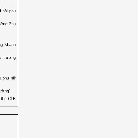
i hội phụ
rưởng Phụ
ng Khánh
u trưởng
g phụ nữ
Cường”
 thể CLB