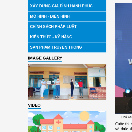
XÂY DỰNG GIA ĐÌNH HẠNH PHÚC
MÔ HÌNH - ĐIỂN HÌNH
CHÍNH SÁCH PHÁP LUẬT
KIẾN THỨC - KỸ NĂNG
SẢN PHẨM TRUYỀN THÔNG
IMAGE GALLERY
VIDEO
Phó Chủ
Cuộc thi 
và thúc đ