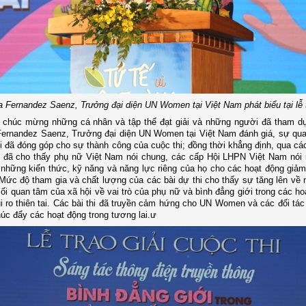
a Fernandez Saenz, Trưởng đại diện UN Women tại Việt Nam phát biểu tại lễ t
 chúc mừng những cá nhân và tập thể đạt giải và những người đã tham dự
Fernandez Saenz, Trưởng đại diện UN Women tại Việt Nam đánh giá, sự qu
 đã đóng góp cho sự thành công của cuộc thi; đồng thời khẳng định, qua cá
 đã cho thấy phụ nữ Việt Nam nói chung, các cấp Hội LHPN Việt Nam nói 
những kiến thức, kỹ năng và năng lực riêng của họ cho các hoạt động giảm 
. Mức độ tham gia và chất lượng của các bài dự thi cho thấy sự tăng lên về 
mối quan tâm của xã hội về vai trò của phụ nữ và bình đẳng giới trong các h
ủi ro thiên tai. Các bài thi đã truyền cảm hứng cho UN Women và các đối tác
thúc đẩy các hoạt động trong tương lai.ư