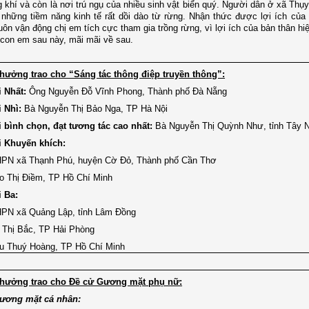
 khí và còn là nơi trú ngụ của nhiều sinh vật biển quý. Người dân ở xã Thụ
 những tiềm năng kinh tế rất dồi dào từ rừng. Nhận thức được lợi ích của
luôn vận động chị em tích cực tham gia trồng rừng, vì lợi ích của bản thân hiệ
 con em sau này, mãi mãi về sau.
 thưởng trao cho “Sáng tác thông điệp truyền thông”:
i Nhất:
Ông
Nguyễn Đỗ Vĩnh Phong, Thành phố Đà Nẵng
i Nhì:
Bà Nguyễn Thị Bảo Nga, TP Hà Nội
i bình chọn, đạt tương tác cao nhất:
Bà Nguyễn Thị Quỳnh Như, tỉnh Tây N
ải Khuyến khích:
HPN xã Thạnh Phú, huyện Cờ Đỏ, Thành phố Cần Thơ
o Thị Điềm, TP Hồ Chí Minh
i Ba:
HPN xã Quảng Lập, tỉnh Lâm Đồng
 Thị Bắc, TP Hải Phòng
u Thuý Hoàng, TP Hồ Chí Minh
 thưởng trao cho Đề cử Gương mặt phụ nữ:
ương mặt cá nhân: