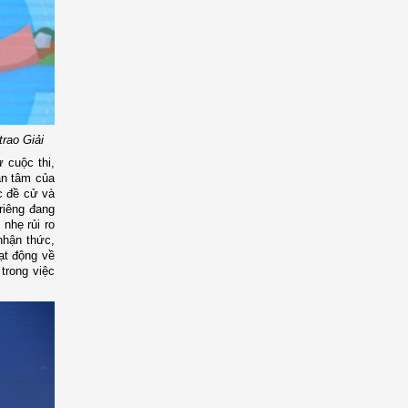
rao Giải
 cuộc thi,
an tâm của
c đề cử và
riêng đang
nhẹ rủi ro
nhận thức,
oạt động về
 trong việc