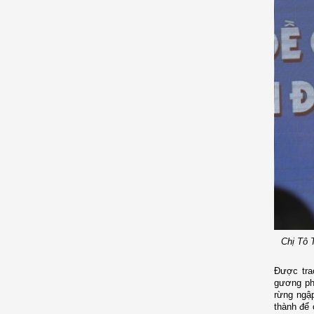
Chị Tô 
Được tra
gương phụ
rừng ngậ
thành để 