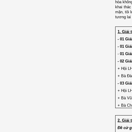
hòa không
khai thác
mặn, tôi 
tương lai
1. Giải
- 01
Giả
- 01 Giả
-
01 Giả
- 02 Gi
+ Hội L
+ Bà Đà
- 03 Giả
+ Hội L
+ Bà Vũ
+ Bà Ch
2. Giải
Đề cử g