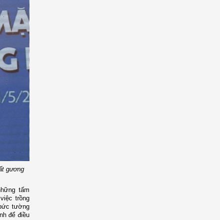
uất gương
 những tấm
việc trồng
 bức tường
nh để điều