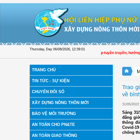
Skip to Content
Thursday, Day 06/08/2026
,
12:39:02
Hội LHPN tỉnh Đồng Tháp tuyên truyền, hướng dẫn, triể
TRANG CHỦ
M
TIN TỨC - SỰ KIỆN
Trao g
CHUYỂN ĐỔI SỐ
về bình
XÂY DỰNG NÔNG THÔN MỚI
31/05/2022
Sáng 31/
BẢO VỆ MÔI TRƯỜNG
đẳng giớ
thông đi
AN TOÀN CHO PN&TE
Covid-19
chống thi
AN TOÀN GIAO THÔNG