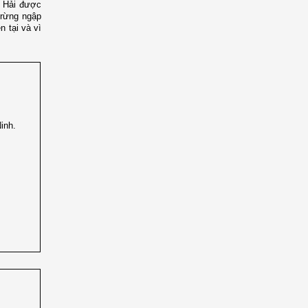
y Hải được
 rừng ngập
n tại và vì
inh.