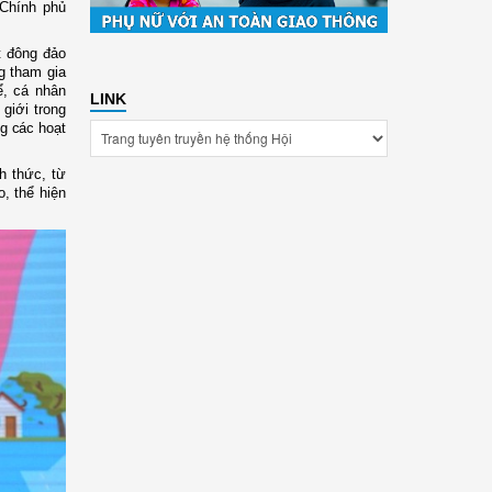
 Chính phủ
t đông đảo
g tham gia
ể, cá nhân
LINK
giới trong
ng các hoạt
h thức, từ
o, thể hiện