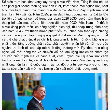
Để hiện thực hóa khát vọng xây dựng nước Việt Nam, Tổng Bí thư nêu rõ
cần phải giải phóng toàn bộ sức sản xuất, khơi thông mọi nguồn lực, phát
huy mọi tiềm năng, thế mạnh của đất nước để thúc đẩy mạnh mẽ phát
triển kinh tế - xã hội. Năm 2025, phấn đấu tăng trưởng kinh tế đạt từ 8%
trở lên và đạt hai con số trong giai đoạn 2026-2030, quyết tâm thực hiện
thắng lợi các mục tiêu chiến lược đến năm 2030, Việt Nam trở thành
nước đang phát triển, có công nghiệp hiện đại, thu nhập trung bình cao;
đến năm 2045, trở thành nước phát triển, thu nhập cao theo định hướng
xã hội chủ nghĩa. Tập trung giải quyết dứt điểm các điểm nghẽn, nút thắt
về thể chế phát triển; điều chỉnh không gian kinh tế, mở rộng không gian
phát triển, tăng cường phân cấp, phân quyền, phân bổ và kết hợp các
nguồn lực kinh tế; xác lập mô hình tăng trưởng mới lấy khoa học công
nghệ, đổi mới sáng tạo và chuyển đổi số làm động lực chính nhằm tạo
chuyển biến mạnh mẽ về năng suất, chất lượng, hiệu quả và sức cạnh
tranh của nền kinh tế, xác định kinh tế tư nhân là một động lực quan trọng
nhất của nền kinh tế quốc gia. Tiếp tục đột phá tư duy và phương thức
tạo ra sức sản xuất mới, lực lượng sản xuất mới, chất lượng mới.