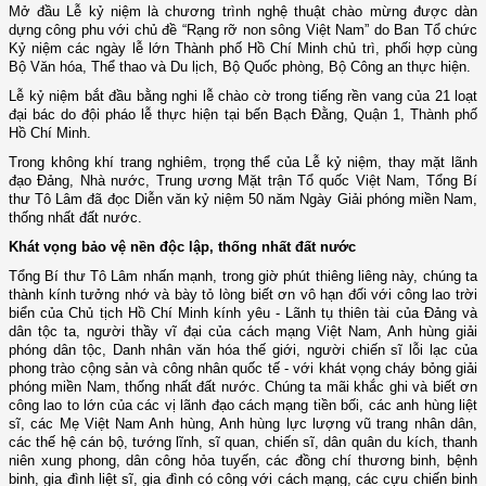
Mở đầu Lễ kỷ niệm là chương trình nghệ thuật chào mừng được dàn
dựng công phu với chủ đề “Rạng rỡ non sông Việt Nam” do Ban Tổ chức
Kỷ niệm các ngày lễ lớn Thành phố Hồ Chí Minh chủ trì, phối hợp cùng
Bộ Văn hóa, Thể thao và Du lịch, Bộ Quốc phòng, Bộ Công an thực hiện.
Lễ kỷ niệm bắt đầu bằng nghi lễ chào cờ trong tiếng rền vang của 21 loạt
đại bác do đội pháo lễ thực hiện tại bến Bạch Đằng, Quận 1, Thành phố
Hồ Chí Minh.
Trong không khí trang nghiêm, trọng thể của Lễ kỷ niệm, thay mặt lãnh
đạo Đảng, Nhà nước, Trung ương Mặt trận Tổ quốc Việt Nam, Tổng Bí
thư Tô Lâm đã đọc Diễn văn kỷ niệm 50 năm Ngày Giải phóng miền Nam,
thống nhất đất nước.
Khát vọng bảo vệ nền độc lập, thống nhất đất nước
Tổng Bí thư Tô Lâm nhấn mạnh, trong giờ phút thiêng liêng này, chúng ta
thành kính tưởng nhớ và bày tỏ lòng biết ơn vô hạn đối với công lao trời
biển của Chủ tịch Hồ Chí Minh kính yêu - Lãnh tụ thiên tài của Đảng và
dân tộc ta, người thầy vĩ đại của cách mạng Việt Nam, Anh hùng giải
phóng dân tộc, Danh nhân văn hóa thế giới, người chiến sĩ lỗi lạc của
phong trào cộng sản và công nhân quốc tế - với khát vọng cháy bỏng giải
phóng miền Nam, thống nhất đất nước. Chúng ta mãi khắc ghi và biết ơn
công lao to lớn của các vị lãnh đạo cách mạng tiền bối, các anh hùng liệt
sĩ, các Mẹ Việt Nam Anh hùng, Anh hùng lực lượng vũ trang nhân dân,
các thế hệ cán bộ, tướng lĩnh, sĩ quan, chiến sĩ, dân quân du kích, thanh
niên xung phong, dân công hỏa tuyến, các đồng chí thương binh, bệnh
binh, gia đình liệt sĩ, gia đình có công với cách mạng, các cựu chiến binh