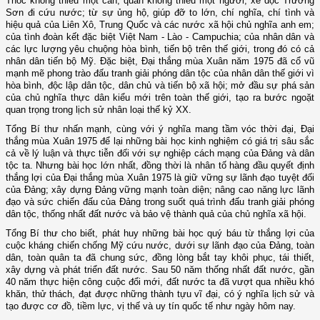
Thóc không thiếu một cân, quân không thiếu một người; xẻ dọc Trường
Sơn đi cứu nước; từ sự ủng hộ, giúp đỡ to lớn, chí nghĩa, chí tình và
hiệu quả của Liên Xô, Trung Quốc và các nước xã hội chủ nghĩa anh em;
của tình đoàn kết đặc biệt Việt Nam - Lào - Campuchia; của nhân dân và
các lực lượng yêu chuộng hòa bình, tiến bộ trên thế giới, trong đó có cả
nhân dân tiến bộ Mỹ. Đặc biệt, Đại thắng mùa Xuân năm 1975 đã cổ vũ
mạnh mẽ phong trào đấu tranh giải phóng dân tộc của nhân dân thế giới vì
hòa bình, độc lập dân tộc, dân chủ và tiến bộ xã hội; mở đầu sự phá sản
của chủ nghĩa thực dân kiểu mới trên toàn thế giới, tạo ra bước ngoặt
quan trọng trong lịch sử nhân loại thế kỷ XX.
Tổng Bí thư nhấn mạnh, cùng với ý nghĩa mang tầm vóc thời đại, Đại
thắng mùa Xuân 1975 để lại những bài học kinh nghiệm có giá trị sâu sắc
cả về lý luận và thực tiễn đối với sự nghiệp cách mạng của Đảng và dân
tộc ta. Nhưng bài học lớn nhất, đồng thời là nhân tố hàng đầu quyết định
thắng lợi của Đại thắng mùa Xuân 1975 là giữ vững sự lãnh đạo tuyệt đối
của Đảng; xây dựng Đảng vững mạnh toàn diện; nâng cao năng lực lãnh
đạo và sức chiến đấu của Đảng trong suốt quá trình đấu tranh giải phóng
dân tộc, thống nhất đất nước và bảo vệ thành quả của chủ nghĩa xã hội.
Tổng Bí thư cho biết, phát huy những bài học quý báu từ thắng lợi của
cuộc kháng chiến chống Mỹ cứu nước, dưới sự lãnh đạo của Đảng, toàn
dân, toàn quân ta đã chung sức, đồng lòng bắt tay khôi phục, tái thiết,
xây dựng và phát triển đất nước. Sau 50 năm thống nhất đất nước, gần
40 năm thực hiện công cuộc đổi mới, đất nước ta đã vượt qua nhiều khó
khăn, thử thách, đạt được những thành tựu vĩ đại, có ý nghĩa lịch sử và
tạo được cơ đồ, tiềm lực, vị thế và uy tín quốc tế như ngày hôm nay.