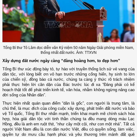
Tổng Bí thư Tô Lâm đọc diễn văn Kỷ niệm 50 năm Ngày Giải phóng miền Nam,
thống nhất đất nước. Ảnh: TTXVN
Xây dựng đất nước ngày càng “đàng hoàng hơn, to đẹp hơn”
Tổng Bí thư xúc động bày tỏ, tự hào với truyền thống lịch sử vẻ vang của
dân tộc, với lòng biết ơn vô hạn trước những cống hiến, hy sinh to lớn
của chiến sỹ, đồng bào cả nước, chúng ta càng ý thức rõ trách nhiệm
phải thực hiện lời căn dặn của Bác trước lúc đi xa “Đảng phải có kế
hoạch thật tốt để phát triển kinh tế, văn hóa, nhằm không ngừng nâng cao
đời sống của Nhân dân”.
Thực hiện nhất quán quan điểm “dân là gốc”, con người là trung tâm, là
chủ thể, là mục đích của công cuộc xây dựng, phát triển đất nước và bảo
vệ Tổ quốc, Tổng Bí thư nhấn mạnh, triển khai mạnh mẽ chính sách hòa
hợp, hòa giải dân tộc với tinh thần chúng ta đều mang dòng máu Lạc
Hồng, đều là anh em ruột thịt, “như cây một cội, như con một nhà”. Tất cả
người Việt Nam đều là con dân nước Việt, đều có quyền sống, làm việc,
quyền tự do mưu cầu hạnh phúc và yêu thương trên mảnh đất quê