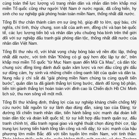
cùng toàn thể lực lượng vũ trang nhân dân và nhân dân trên khắp mọi
miền Tổ quốc cũng như người Việt Nam ở nước ngoài, đã cống hiến, hy
sinh cho sự nghiệp giải phóng hoàn toàn miền Nam, thống nhất đất nước.
Tổng Bí thư chân thành cảm ơn sự ủng hộ, giúp đỡ to lớn, quý báu, chí
nghĩa, chí tình, thủy chung, son sắt của anh em, đồng chí và bạn bè quốc
tế, các lực lượng tiến bộ và nhân dân yêu chuộng hòa bình trên thế giới
đối với sự nghiệp đấu tranh giải phóng dân tộc, thống nhất đất nước của
nhân dân Việt Nam.
Tổng Bí thư nêu rõ, với khát vọng cháy bỏng bảo vệ nền độc lập, thống
nhất đất nước, với tinh thần “Không có gì quý hơn độc lập tự do”, trên
khắp mọi miền Tổ quốc “từ Mục Nam quan đến Mũi Cà Mau”, cả dân tộc
chung sức đồng lòng đánh đuổi quân xâm lược và nơi đâu cũng ghi dấu
sự dũng cảm, hy sinh và những chiến công oanh liệt của quân và dân ta.
Nung nấu ý chí sắt đá “giải phóng miền Nam chúng ta cùng quyết tiến
bước”, quân dân ta đã giành thắng lợi từng bước, đánh đổ từng bộ phận,
tiến tới giành thắng lợi hoàn toàn với đỉnh cao là Chiến dịch Hồ Chí Minh
lịch sử, thu non sông về một mối.
Tổng Bí thư khẳng định, thắng lợi của sự nghiệp kháng chiến chống Mỹ
cứu nước bắt nguồn từ sự lãnh đạo đúng đắn, sáng tạo của Đảng; từ
đường lối chiến tranh nhân dân, tiến hành bằng sức mạnh đại đoàn kết
toàn dân tộc và đoàn kết quốc tế; từ sự kết hợp đấu tranh quân sự, đấu
tranh chính trị, đấu tranh ngoại giao và nghệ thuật chọn đúng thời cơ, tập
trung lực lượng tiến hành tổng tấn công và nổi dậy; từ sức mạnh của hậu
phương lớn miền Bắc đối với tiền tuyến lớn miền Nam, với tinh thần: