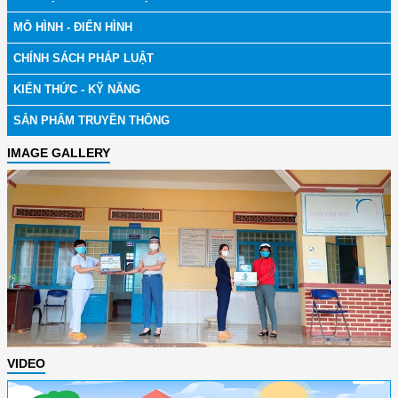
MÔ HÌNH - ĐIỂN HÌNH
CHÍNH SÁCH PHÁP LUẬT
KIẾN THỨC - KỸ NĂNG
SẢN PHẨM TRUYỀN THÔNG
IMAGE GALLERY
VIDEO