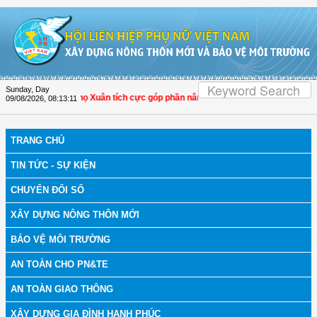
Skip to Content
Sunday, Day
a: Hội LHPN Thọ Xuân tích cực góp phần nâng cao tỷ lệ người dân tham gia bảo
09/08/2026
,
08:13:12
TRANG CHỦ
TIN TỨC - SỰ KIỆN
CHUYỂN ĐỔI SỐ
XÂY DỰNG NÔNG THÔN MỚI
BẢO VỆ MÔI TRƯỜNG
AN TOÀN CHO PN&TE
AN TOÀN GIAO THÔNG
XÂY DỰNG GIA ĐÌNH HẠNH PHÚC