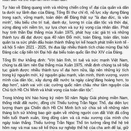
Tự hào về Đảng quang vinh và những chiến công vĩ đại của quân và dân
ta dưới sự lãnh đạo của Đảng, Tổng Bí thư chỉ rõ, nỗ lực xây dựng Đảng
trong sạch, vững mạnh, toàn diện để Đảng thật sự “là đạo đức, là văn
minh”, tiêu biểu cho trí tuệ, danh dự, lương tri của dân tộc và thời đại,
xứng đáng với niềm tin, sự lựa chọn và sự kỳ vọng của nhân dân. Phát
huy tinh thần Đại thắng mùa Xuân 1975, phát huy các giá trị và những
thành tựu đã đạt được qua 40 năm Đổi mới, toàn Đảng, toàn dân, toàn
quân ta ra sức phấn đấu hoàn thành thắng lợi kế hoạch phát triển kinh tế -
xã hội 5 năm 2021 - 2025, thi đua lập nhiều thành tích chào mừng Đại hội
Đảng các cấp tiến tới Đại hội đại biểu toàn quốc lần thứ XIV của Đảng.
Tổng Bí thư khẳng định: “Với bản lĩnh, trí tuệ và sức mạnh Việt Nam,
chúng ta đã làm nên Đại thắng mùa Xuân 1975, nhất định chúng ta sẽ tiếp
tục giành được nhiều thành tựu vĩ đại hơn nữa, lập nên những kỳ tích
trong kỷ nguyên mới, kỷ nguyên giàu mạnh, văn minh, thịnh vượng, vươn
mình của dân tộc, xây dựng đất nước ta ngày càng“đàng hoàng hơn, to
đẹp hơn”, sánh vai với các cường quốc năm châu như tâm nguyện của
Chủ tịch Hồ Chí Minh và khát vọng của toàn dân tộc”.
Trong không khí hào hùng kỷ niệm 50 năm Ngày Giải phóng miền Nam,
thống nhất đất nước, đồng chí Thiếu tướng Trần Ngọc Thổ, đại diện lực
lượng tham gia Chiến dịch Hồ Chí Minh lịch sử chia sẻ về những năm
tháng lịch sử không bao giờ quên về những người con đất Việt đã cống
hiến tuổi thanh xuân, lòng dũng cảm và cả máu xương của mình cho
ngày toàn thắng. Thiếu tướng Trần Ngọc Thổ tin tưởng rằng thế hệ trẻ
hôm nay và mai sau sẽ kế thừa sự nghiệp thế hệ của cha anh để lại, giữ