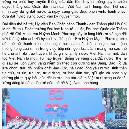
vững và phát huy truyền thống của dân tộc, truyền thống quyết chiến
quyết thắng của Quân đội nhân dân Việt Nam anh hùng, đem hết sức
mình xây dựng đất nước ta ngày càng giàu đẹp, phồn vinh, hạnh phúc,
đưa đất nước vững bước vào kỷ nguyên mới.
Đại diện thế hệ trẻ, Ủy viên Ban Chấp hành Thành đoàn Thành phố Hồ Chí
Minh, Bí thư Đoàn trường Đại học Kinh tế - Luật, Đại học Quốc gia Thành
phố Hồ Chí Minh, em Huỳnh Mạnh Phương bày tỏ lòng biết ơn vô hạn đối
với thế hệ cha anh đã hy sinh vì Tổ quốc. Em Huỳnh Mạnh Phương chia
sẻ, thế hệ thanh niên luôn nhận thức sâu sắc trách nhiệm, sứ mệnh
thiêng liêng của mình trong việc tiếp nối ngọn lửa cách mạng mà các thế
hệ cha anh đã trao truyền, khắc ghi chân lý nước Việt Nam là một, dân
tộc Việt Nam là một. Tự hào truyền thống vẻ vang của đất nước, thế hệ
đi sau sẽ luôn vững vàng niềm tin theo con đường mà Đảng, Bác Hồ đã
lựa chọn, trau dồi phẩm chất đạo đức, nêu cao lòng yêu nước, tinh thần
tự chủ, tự tin, tự lực, tự cường, tự hào dân tộc, giữ gìn và phát huy
những giá trị quý báu của đất nước, lan tỏa giá trị Việt ra trường quốc tế,
xứng đáng là công dân trẻ của thế hệ Việt Nam anh hùng.