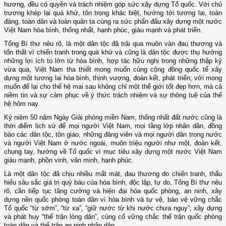
hương, đều có quyền và trách nhiệm góp sức xây dựng Tổ quốc. Với chủ
trương khép lại quá khứ, tôn trọng khác biệt, hướng tới tương lai, toàn
đảng, toàn dân và toàn quân ta cùng ra sức phấn đấu xây dựng một nước
Việt Nam hòa bình, thống nhất, hạnh phúc, giàu mạnh và phát triển.
Tổng Bí thư nêu rõ, là một dân tộc đã trải qua muôn vàn đau thương và
tổn thất vì chiến tranh trong quá khứ và cũng là dân tộc được thụ hưởng
những lợi ích to lớn từ hòa bình, hợp tác hữu nghị trong những thập kỷ
vừa qua, Việt Nam tha thiết mong muốn cùng cộng đồng quốc tế xây
dựng một tương lai hòa bình, thịnh vượng, đoàn kết, phát triển; với mong
muốn để lại cho thế hệ mai sau không chỉ một thế giới tốt đẹp hơn, mà cả
niềm tin và sự cảm phục về ý thức trách nhiệm và sự thông tuệ của thế
hệ hôm nay.
Kỷ niệm 50 năm Ngày Giải phóng miền Nam, thống nhất đất nước cũng là
thời điểm lịch sử để mọi người Việt Nam, mọi tầng lớp nhân dân, đồng
bào các dân tộc, tôn giáo, những đảng viên và mọi người dân trong nước
và người Việt Nam ở nước ngoài, muôn triệu người như một, đoàn kết,
chung tay, hướng về Tổ quốc vì mục tiêu xây dựng một nước Việt Nam
giàu mạnh, phồn vinh, văn minh, hạnh phúc.
Là một dân tộc đã chịu nhiều mất mát, đau thương do chiến tranh, thấu
hiểu sâu sắc giá trị quý báu của hòa bình, độc lập, tự do, Tổng Bí thư nêu
rõ, cần tiếp tục tăng cường và hiện đại hóa quốc phòng, an ninh, xây
dựng nền quốc phòng toàn dân vì hòa bình và tự vệ, bảo vệ vững chắc
Tổ quốc “từ sớm”, “từ xa”, “giữ nước từ khi nước chưa nguy”; xây dựng
và phát huy “thế trận lòng dân”, củng cố vững chắc thế trận quốc phòng
toàn dân và thế trận an ninh nhân dân.