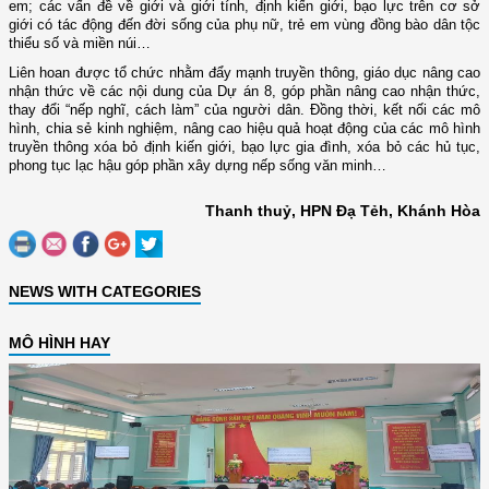
em; các vấn đề về giới và giới tính, định kiến giới, bạo lực trên cơ sở
giới có tác động đến đời sống của phụ nữ, trẻ em vùng đồng bào dân tộc
thiểu số và miền núi…
Liên hoan được tổ chức nhằm đẩy mạnh truyền thông, giáo dục nâng cao
nhận thức về các nội dung của Dự án 8, góp phần nâng cao nhận thức,
thay đổi “nếp nghĩ, cách làm” của người dân. Đồng thời, kết nối các mô
hình, chia sẻ kinh nghiệm, nâng cao hiệu quả hoạt động của các mô hình
truyền thông xóa bỏ định kiến giới, bạo lực gia đình, xóa bỏ các hủ tục,
phong tục lạc hậu góp phần xây dựng nếp sống văn minh…
Thanh thuỷ, HPN Đạ Tẻh, Khánh Hòa
NEWS WITH CATEGORIES
MÔ HÌNH HAY