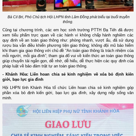
Bà Cil Bri, Phó Chủ tịch Hội LHPN tỉnh Lâm Đồng phát biểu tại buổi truyền
thông.
Cũng tại chương trình, các em học sinh trường PTTH Đạ Tẻh đã được
xem tiểu phẩm trực quan về các hành vi không chấp hành nghiêm các
quy định về an toàn giao thông như: phòng nhanh, vượt ẩu, đã sử dụng
rượu bia vẫn điều khiển phương tiện giao thông; không đội mũ bảo hiểm
khi tham gia giao thông với chủ đề “An toàn giao thông là trách nhiệm của
mỗi người, mỗi gia đình”; tham gia đố vui về kiến thức an toàn giao thông
giúp chuyển tải ngắn gọn, dễ nhớ, dễ hiểu, dễ thực hiện các quy định của
pháp luật về bảo đảm trật tự an toàn giao thông.
- Khánh Hòa: Liên hoan chia sẻ kinh nghiệm về xóa bỏ định kiến
giới, bạo lực gia đình
Hội LHPN tỉnh Khánh Hòa tổ chức Liên hoan chia sẻ kinh nghiệm góp
phần xóa bỏ định kiến giới, bạo lực gia đình, xây dựng nếp sống văn
minh.