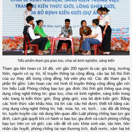
Tiểu phẩm tham gia giao lưu, chia sẻ kinh nghiệm, sáng kiến
Tham gia liên hoan có 14 đội, với gần 200 người là các già làng, trưởng
thôn, người có uy tín, tổ truyền thông tại cộng đồng, câu lạc bộ thủ lĩnh
của sự thay đổi trong cộng đồng, hội viên phụ nữ. Các đội tham gia 3
phần thi gồm: Liên hoan các mô hình tổ truyền thông cộng đồng gắn với
tìm hiểu Luật Phòng chống bạo lực gia đình; thủ lĩnh giỏi thông qua ứng
dụng công nghệ thông tin; giao lưu, chia sẻ kinh nghiệm, sáng kiến trong
việc trang bị kiến thức giới, lồng ghép giới, xóa bỏ định kiến giới. Bằng
các hình thức sân khấu hóa; trả lời các câu hỏi được thiết kế bằng các
ứng dụng công nghệ thông tin; hát, múa, hò, vè, kịch… các đội đã thông
tin, tuyên truyền các nội dung liên quan đến Luật phòng chống bạo lực gia
đình, cách giải quyết khi có hành vi bạo lực gia đình và cách phòng chống
bạo lực trên cơ sở giới; các vấn đề về sức khỏe sinh sản, tảo hôn, hôn
nhân cận huyết, phòng chống tai nạn thương tích, đuối nước, xâm hại trẻ