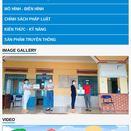
MÔ HÌNH - ĐIỂN HÌNH
CHÍNH SÁCH PHÁP LUẬT
KIẾN THỨC - KỸ NĂNG
SẢN PHẨM TRUYỀN THÔNG
IMAGE GALLERY
VIDEO