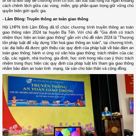
tế sẽ là đòn bẩy để chương trình có sức lan toả sâu rộng rút ngắn khoảng
cách chênh lệch giữa các vùng, miền, góp phần quan trọng giữ vững chủ
quyền biên giới quốc gia.
- Lâm Đồng: Truyền thông an toàn giao thông
Hội LHPN tỉnh Lâm Đồng đã tổ chức chương trình truyền thông an toàn
giao thông năm 2024 tại huyện Đạ Tẻh.
Với chủ đề "Gia đình có trách
nhiệm thực hiện an toàn giao thông" gắn với chủ đề năm 2024 là "Thượng
tôn pháp luật để xây dựng Văn hoá giao thông an toàn", tại chương trình,
các đại biểu đã được giới thiệu các quy định của pháp luật về bảo đảm an
toàn giao thông; hành vi ứng xứ văn hóa giao thông; trách nhiệm của các
cấp, các ngành, nhà trường, gia đình, học sinh trong nêu cao ý thức trách
nhiệm trong thực hiện các quy định của pháp luật khi tham gia giao thông
nhằm bảo đảm an toàn tính mạng, tài sản cho bản thân và cộng đồng.