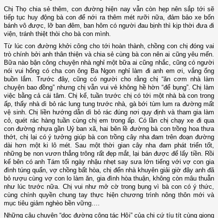
Chị Thọ chia sẻ thêm, con đường hiện nay vẫn còn hẹp nên sắp tới sẽ
tiếp tục huy động bà con để nới ra thêm mét rưỡi nữa, đảm bảo xe bốn
bánh vô được, lỡ ban đêm, ban hôm có người đau bịnh thì kịp thời đưa đi
viện, tránh thiệt thòi cho bà con mình.
Từ lúc con đường khởi công cho tới hoàn thành, chồng con chị đóng vai
trò chính bởi anh thân thiện và chia sẻ cùng bà con nên ai cũng yêu mến.
Bữa nào bận công chuyện nhà nghỉ một bữa ai cũng nhắc, cũng có người
nói vui hổng có cha con ông Ba Ngon nghỉ làm đi anh em ơi, vắng ổng
buồn lắm. Trước đây, cũng có người cho rằng chị “ăn cơm nhà làm
chuyện bao đồng” nhưng chị vẫn vui vẻ không hề hờn “để bụng”. Chị làm
việc bằng cả cái tâm. Chị kể, tuần trước chị có tới một nhà bà con trong
ấp, thấy nhà dì bỏ rác lung tung trước nhà, gà bới tùm lum ra đường mất
vệ sinh. Chị liền hướng dẫn dì bỏ rác đúng nơi quy định và tham gia làm
cỏ, quét rác hàng tuần cùng chị em trong ấp. Có lần chị chạy xe đi qua
con đường nhựa gần Uỷ ban xã, hai bên lề đường bà con trồng hoa thưa
thớt, chị lại có ý tưởng giúp bà con trồng cây nha đam trên đoạn đường
dài hơn một ki lô mét. Sau một thời gian cây nha đam phát triển tốt,
những bẹ non vươn thẳng trông rất đẹp mắt, lại bán được để lấy tiền. Rồi
kế bên có anh Tám tối ngày nhậu nhẹt say sưa lớn tiếng với vợ con gia
đình túng quẩn, vợ chồng bất hòa, chị đến nhà khuyên giải giờ đây anh đã
bỏ rượu cùng vợ con lo làm ăn, gia đình hòa thuận, không còn mâu thuẫn
như lúc trước nữa. Chị vui như mở cờ trong bụng vì bà con có ý thức,
cùng chính quyền chung tay thực hiện chương trình nông thôn mới và
mục tiêu giảm nghèo bền vững….
Những câu chuyện “dọc đường công tác Hội” của chị cứ tíu tít cùng giọng