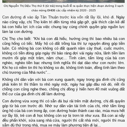
Chị Nguyễn Thị Diệu Thọ thứ 6 (từ trái) trong buổi lễ ra quân thực hiện đoạn đường 3 sạch
chào mừng ĐHĐB các cấp nhiệm kỳ 2020 - 2025
Con đường đi vào ấp Tân Thuận trước kia vốn rất lầy lội, khó đi.
Ngày
nào cũng vậy, chị Thọ kiên trì đến từng nhà gặp gỡ, giải thích cặn kẽ để
bà con hiểu lợi ích của việc chung tay cùng chính quyền góp nguồn lực
làm lại con đường.
Chị Thọ cho biết: “Khi bà con đã hiểu, hưởng ứng thì bao nhiêu bà con
cũng hổng có tiếc. Mấy hộ có đất trồng lúa thì tự nguyện đóng góp tiền
luôn. Có những bà con không có đất quanh năm cày thuê, cuốc mướn,
không có tiền đóng góp ngày thì bảo ráng đợi vài ngày nữa, lãnh tiền làm
mướn rồi góp một trăm, năm chục... Tình cảm, tấm lòng của bà con
nghèo, nghèo tiền bạc nhưng tình nghĩa thì dạt dào như con nước lớn.
Khi họ có niềm tin thì họ không so đo, không tính toán, đồng tình làm theo
chủ trương của Nhà nước”…
Không chỉ dân vận với bà con xung quanh, ngay trong gia đình chị cũng
phải kiên trì thì thầm to nhỏ ngày một, ngày hai gặp đâu nói đó, riết rồi
chồng con cũng nghe theo, chồng chị đồng ý hiến hơn 40 mét vuông đất
thổ cư của gia đình chị để làm đường.
Con đường vừa xong thì có sẵn đá bụi rải trên mặt đường, chị đã quyên
góp từ bà con trước đó. Nhờ sự dân vận tài tình của chị, nhờ tấm lòng
ủng hộ của bà con trong ấp, con đường hoàn thành cao ráo, mùa mưa hết
sợ lầy lội, trẻ con đi học không còn sợ bị trơn té như xưa. Bà con ai nấy
đều phấn khởi, sửa sang nhà cửa, người thì cất nhà mới, người thì mua
sắm đủ thứ trong nhà, mua xe
máy
làm phương tiện đi lại...