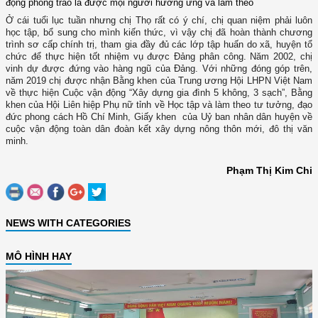
động phong trào là được mọi người hưởng ứng và làm theo
Ở cái tuổi lục tuần nhưng chị Thọ rất có ý chí, chị quan niệm phải luôn
học tập, bổ sung cho mình kiến thức, vì vậy chị đã hoàn thành chương
trình sơ cấp chính trị, tham gia đầy đủ các lớp tập huấn do xã, huyện tổ
chức để thực hiện tốt nhiệm vụ được Đảng phân công. Năm 2002, chị
vinh dự được đứng vào hàng ngũ của Đảng. Với những đóng góp trên,
năm 2019 chị được nhận Bằng khen của Trung ương Hội LHPN Việt Nam
về thực hiện Cuộc vận động “Xây dựng gia đình 5 không, 3 sạch”, Bằng
khen của Hội Liên hiệp Phụ nữ tỉnh về Học tập và làm theo tư tưởng, đạo
đức phong cách Hồ Chí Minh, Giấy khen của Uỷ ban nhân dân huyện về
cuộc vận động toàn dân đoàn kết xây dựng nông thôn mới, đô thị văn
minh.
Phạm Thị Kim Chi
NEWS WITH CATEGORIES
MÔ HÌNH HAY