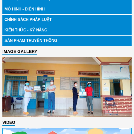
MÔ HÌNH - ĐIỂN HÌNH
CHÍNH SÁCH PHÁP LUẬT
KIẾN THỨC - KỸ NĂNG
SẢN PHẨM TRUYỀN THÔNG
IMAGE GALLERY
VIDEO