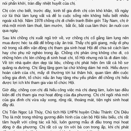
nói phấn khởi, tràn đầy nhiệt huyết của chị.
Chị còn cho biết, trước đây, kinh tế gia đình chị còn khó khăn, tối ngày
cứ lủi thủi làm lụng vất vả để lo cuộc sống nên không hiểu biết nhiều
ngoài xã hội. Năm 1978 chồng chị đi chiến tranh Biên giới Tây Nam, chị ở
nhà một mình làm thuê, làm mướn, bắt ốc, bắt cua làm thức ăn nuôi con
qua ngày.
Sau khi chồng chị xuất ngũ trở về, vợ chồng chị cố gắng làm lụng nên
mua được héc ta đất để trồng cây ăn trái. Thấy chị giỏi giang, mấy dì phụ
nữ trong xã đến vận động chị tham gia sinh hoạt Hội để chia sẻ cách làm
hay cho phụ nữ nghèo trong ấp. Chồng chị phản ứng không cho đi, có
những hôm chị lén chồng đi sinh hoạt chi, tổ Hội nhưng nói là đi đám tiệc.
Về tới nhà quên dọn dẹp tài liệu, chồng chị phát hiện ôm tất cả hồ sơ
quăng ra đường. Chị lẳng lặng gom lại chứ không dám hé môi. Hiểu được
hoàn cảnh của chị, mấy dì thường tới lui thăm hỏi, quan tâm đến cuộc
sống gia đình, tổ chức nấu ăn hay tặng nhu yếu phẩm để chồng chị hiểu
được lợi ích khi tham gia vào tổ chức Hội.
Giờ đây, chồng con chị đã hiểu công việc mà chị đang làm, luôn tạo điều
kiện để chị tham gia mọi hoạt động của địa phương. Chị chỉ ngôi nhà mới
của gia đình chị vừa xây xong, rộng rãi, thoáng mát, tiện nghi sinh hoạt
đầy đủ.
Chị Trần Ngọc Lệ Thủy, Chủ tịch Hội LHPN huyện Châu Thành: Chị Diệu
Thọ là một trong những gương điển hình của cán bộ Hội tiêu biểu, chị rất
tâm huyết với công tác xã hội, luôn gương mẫu đi đầu trong mọi hoạt
động ở địa phương. Chị rất có uy tín với bà con trong ấp, khi chị phát