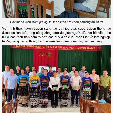
Các thành viên tham gia đội thi thảo luận lựa chọn phương án trả lời
Với hình thức tuyên truyền sáng tạo và hiệu quả, cuộc truyền thông tạo
được sự lan toả trong cộng đồng, qua đó giúp người dân và hội viên phụ
nữ ở các thôn bản nắm rõ hơn các quy định của Pháp luật về lâm nghiệp,
từ đó, nâng cao ý thức, trách nhiệm trong việc quản lý, bảo vệ rừng.