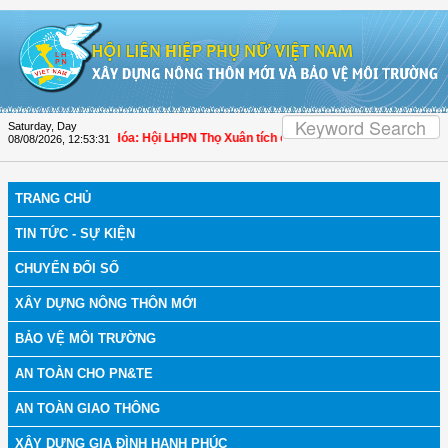
Skip to Content
Saturday, Day
ch bệnh
| Thanh Hóa: Hội LHPN Thọ Xuân tích cực góp phần nâng cao tỷ lệ người
08/08/2026
,
12:53:32
TRANG CHỦ
TIN TỨC - SỰ KIỆN
CHUYỂN ĐỔI SỐ
XÂY DỰNG NÔNG THÔN MỚI
BẢO VỆ MÔI TRƯỜNG
AN TOÀN CHO PN&TE
AN TOÀN GIAO THÔNG
XÂY DỰNG GIA ĐÌNH HẠNH PHÚC