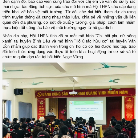
Bên cạnh đó, báo cáo viên cũng trao đổi với chị em về vấn đề xử lý rác
thải nhựa, tác động tích cực của các mô hình mà Hội LHPN các cấp đang
triển khai để bảo vệ môi trường. Từ đó, các đại biểu tham dự chương
trình truyền thông đã cùng nhau thảo luận, chia sẻ về những vấn đề liên
quan đến địa phương, cơ sở; đề xuất ý tưởng, giải pháp, cách làm nhằm
thực hiện tốt công tác bảo vệ môi trường ngay từ hộ gia đình.
Nhân dịp này, Hội LHPN tỉnh đã ra mắt mô hình “Chi hội phụ nữ sống
xanh” tại huyện Bình Liêu và mô hình “Hố ủ rác hữu cơ” tại huyện Vân
Đồn nhằm giúp các thành viên trong chi hội có cơ hội được học tập, trao
đổi kiến thức ứng dụng vào thực tế triển khai hoạt động tại cơ sở và tổ
chức ra quân dọn rác tại bãi biển Ngọc Vừng.