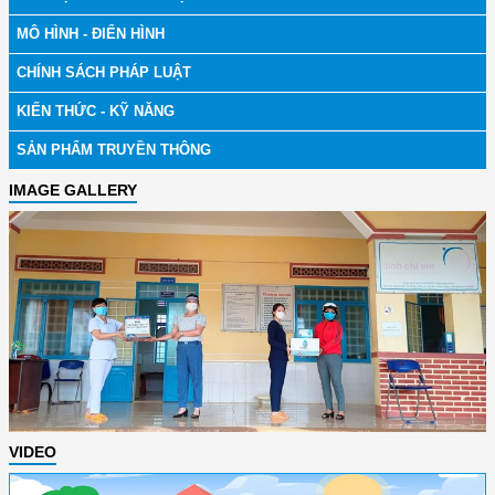
MÔ HÌNH - ĐIỂN HÌNH
CHÍNH SÁCH PHÁP LUẬT
KIẾN THỨC - KỸ NĂNG
SẢN PHẨM TRUYỀN THÔNG
IMAGE GALLERY
VIDEO