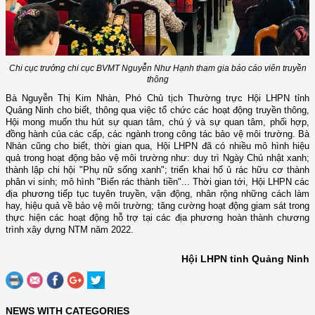
Chi cục trưởng chi cục BVMT Nguyễn Như Hạnh tham gia báo cáo viên truyền
thông
Bà Nguyễn Thị Kim Nhàn,
Phó Chủ tịch Thường trực Hội LHPN tỉnh
Quảng Ninh cho biết, thông qua việc tổ chức các hoạt động truyền thông,
Hội
mong muốn thu hút sự quan tâm, chú ý và sự quan tâm, phối hợp,
đồng hành của các cấp, các ngành trong công tác bảo vệ môi trường. Bà
Nhàn cũng cho biết, thời gian qua, Hội LHPN đã có nhiều mô hình hiệu
quả trong hoạt động bảo vệ môi trường như: duy trì Ngày Chủ nhật xanh;
thành lập chi hội "Phụ nữ sống xanh"; triển khai hố ủ rác hữu cơ thành
phân vi sinh; mô hình "Biến rác thành tiền"... Thời gian tới, Hội LHPN các
địa phương tiếp tục tuyên truyền, vận động, nhân rộng những cách làm
hay, hiệu quả về bảo vệ môi trường; tăng cường hoạt động giam sát trong
thực hiện các hoạt động hỗ trợ tại các địa phương hoàn thành chương
trình xây dựng NTM năm 2022.
Hội LHPN tỉnh Quảng Ninh
NEWS WITH CATEGORIES