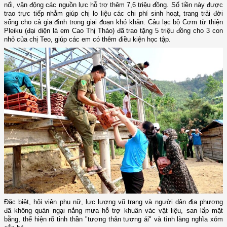
nối, vận động các nguồn lực hỗ trợ thêm 7,6 triệu đồng. Số tiền này được
trao trực tiếp nhằm giúp chị lo liệu các chi phí sinh hoạt, trang trải đời
sống cho cả gia đình trong giai đoạn khó khăn. Câu lạc bộ Cơm từ thiện
Pleiku (đại diện là em Cao Thị Thảo) đã trao tặng 5 triệu đồng cho 3 con
nhỏ của chị Teo, giúp các em có thêm điều kiện học tập.
Đặc biệt, hội viên phụ nữ, lực lượng vũ trang và người dân địa phương
đã không quản ngại nắng mưa hỗ trợ khuân vác vật liệu, san lấp mặt
bằng, thể hiện rõ tinh thần "tương thân tương ái" và tình làng nghĩa xóm