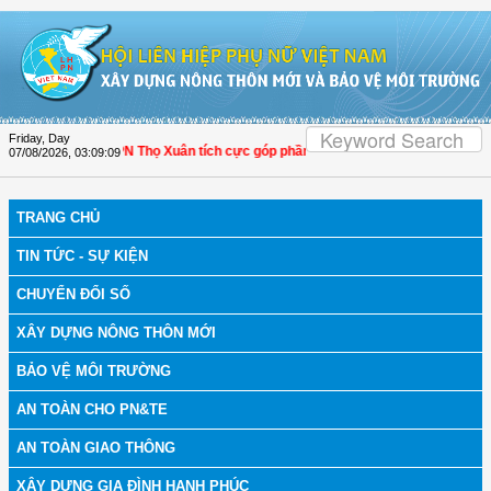
Skip to Content
Friday, Day
anh Hóa: Hội LHPN Thọ Xuân tích cực góp phần nâng cao tỷ lệ người dân tham g
07/08/2026
,
03:09:09
TRANG CHỦ
TIN TỨC - SỰ KIỆN
CHUYỂN ĐỔI SỐ
XÂY DỰNG NÔNG THÔN MỚI
BẢO VỆ MÔI TRƯỜNG
AN TOÀN CHO PN&TE
AN TOÀN GIAO THÔNG
XÂY DỰNG GIA ĐÌNH HẠNH PHÚC