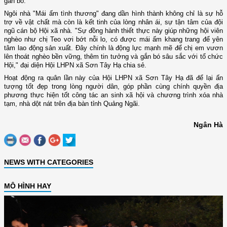
gắn bó.
Ngôi nhà "Mái ấm tình thương" đang dần hình thành không chỉ là sự hỗ
trợ về vật chất mà còn là kết tinh của lòng nhân ái, sự tận tâm của đội
ngũ cán bộ Hội xã nhà. "Sự đồng hành thiết thực này giúp những hội viên
nghèo như chị Teo vơi bớt nỗi lo, có được mái ấm khang trang để yên
tâm lao động sản xuất. Đây chính là động lực mạnh mẽ để chị em vươn
lên thoát nghèo bền vững, thêm tin tưởng và gắn bó sâu sắc với tổ chức
Hội," đại diện Hội LHPN xã Sơn Tây Hạ chia sẻ.
Hoạt động ra quân lần này của Hội LHPN xã Sơn Tây Hạ đã để lại ấn
tượng tốt đẹp trong lòng người dân, góp phần cùng chính quyền địa
phương thực hiện tốt công tác an sinh xã hội và chương trình xóa nhà
tạm, nhà dột nát trên địa bàn tỉnh Quảng Ngãi.
Ngân Hà
NEWS WITH CATEGORIES
MÔ HÌNH HAY