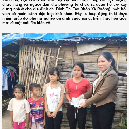
chức năng và người dân địa phương tổ chức ra quân hỗ trợ xây
dựng nhà ở cho gia đình chị Đinh Thị Teo (thôn Xà Ruông), một hội
viên có hoàn cảnh đặc biệt khó khăn. Đây là hoạt động thiết thực
nhằm giúp đỡ phụ nữ nghèo ổn định cuộc sống, hiện thực hóa ước
mơ về một mái ấm kiên cố.