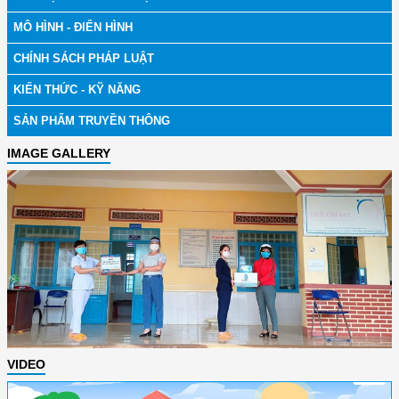
MÔ HÌNH - ĐIỂN HÌNH
CHÍNH SÁCH PHÁP LUẬT
KIẾN THỨC - KỸ NĂNG
SẢN PHẨM TRUYỀN THÔNG
IMAGE GALLERY
VIDEO