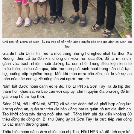
Chủ tịch Hội LHPN xã Sơn Tây Hạ trao số tiền vận động quyên góp cho gia đình chị Đinh Thị
Teo
Gia đình chị Đinh Thị Teo là một trong những hộ nghèo nhất tại thôn Xà
Ruông. Biến cố ập đến khi chồng chị vừa mới qua đời, để lại mình chị
gánh vác trách nhiệm nuôi dưỡng ba con nhỏ. Trong điều kiện kinh tế
thiếu thốn, nhiều năm qua, bốn mẹ con phải sinh hoạt trong căn nhà tạm
bợ, xuống cấp nghiêm trọng. Mỗi khi mùa mưa bão đến, nỗi lo về sự an
toàn của các con lại đè nặng lên vai người mẹ trẻ.
Nắm bắt được hoàn cảnh éo le đó, Hội LHPN xã Sơn Tây Hạ đã kịp thời
thăm hỏi, khảo sát và báo cáo với cấp ủy, chính quyền địa phương để tìm
giải pháp hỗ trợ kịp thời.
Sáng 21/4, Hội LHPN xã, MTTQ xã và các đoàn thể đã phối hợp cùng lực
lượng công an, quân sự trên địa bàn đồng loạt ra quân hỗ trợ gia đình chị
Teo khởi công xây dựng ngôi nhà mới. Tổng kinh phí dự kiến khoảng 80
triệu đồng do đồng chí Bí thư Đảng ủy xã Sơn Tây Hạ trực tiếp vận động
từ các mạnh thường quân.
Thấu hiểu hoàn cảnh đơn chiếc của chị Teo, Hội LHPN xã đã tích cực kết