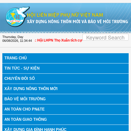
Skip to Content
Thursday, Day
 bệnh
| Thanh Hóa: Hội LHPN Thọ Xuân tích cực góp phần nâng cao tỷ lệ người d
06/08/2026
,
11:34:45
TRANG CHỦ
TIN TỨC - SỰ KIỆN
CHUYỂN ĐỔI SỐ
XÂY DỰNG NÔNG THÔN MỚI
BẢO VỆ MÔI TRƯỜNG
AN TOÀN CHO PN&TE
AN TOÀN GIAO THÔNG
XÂY DỰNG GIA ĐÌNH HẠNH PHÚC