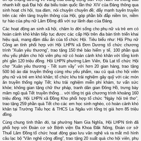
nhanh kết quả Đại hội đại biểu toàn quốc lần thứ XIV của Đảng thông qua
sinh hoạt chi hội, tọa đàm, nói chuyện chuyên đề; đẩy mạnh tuyên truyền
trên các nền tảng truyền thông của Hội, góp phần bồi đắp niềm tin, niềm
tự hào của phụ nữ Lâm Đồng đối với sự lãnh đạo của Đảng.
Các hoạt động an sinh xã hội, chăm lo đời sống cho phụ nữ và trẻ em có
hoàn cảnh khó khăn tiếp tục được các cấp Hội trên địa bàn tỉnh triển khai
hiệu quả, mang đậm dấu ấn của tổ chức Hội. Tiêu biểu như: Hội Phụ nữ
Công an tỉnh phối hợp với Hội LHPN xã Đơn Dương tổ chức chương
trình “Xuân yêu thương”, trao tặng 150 thẻ bảo hiểm y tế, 100 phần quà
nhu yếu phẩm cho hội viên phụ nữ có hoàn cảnh khó khăn với tổng kinh
phí gần 120 triệu đồng. Hội LHPN phường Lâm Viên, Đà Lạt tổ chức Hội
chợ “Xuân yêu thương - Tết sum vầy” với hơn 20 gian hàng, trao tặng
500 bộ áo dài truyền thống cùng nhu yếu phẩm, rau củ quả cho hội viên
phụ nữ và trẻ em khó khăn; tổ chức khu trải nghiệm gây quỹ với các món
ăn truyền thống ngày Tết; khu trải nghiệm miễn phí khám, tư vấn sức
khỏe; không gian tặng chữ thư pháp, tranh dân gian Đông Hồ, trưng bày
mâm ngũ quả Tết truyền thống… với tổng trị giá chương trình khoảng 160
triệu đồng. Hội LHPN xã Đồng Kho phối hợp tổ chức “Ngày hội trẻ thơ”,
trao tặng 259 phần quà Tết cho các em học sinh nghèo, có hoàn cảnh khó
khăn tại Trường Tiểu học & THCS La Ngâu với tổng trị giá hơn 85 triệu
đồng.
Cùng chung tinh thần đó, tại phường Nam Gia Nghĩa, Hội LHPN tỉnh đã
phối hợp với Đoàn cơ sở Bệnh viện Đa Khoa Đăk Nông, Đoàn cơ sở
Thuế Lâm Đồng tổ chức hoạt động giao lưu văn nghệ và ra mắt mô hình
câu lạc bộ “Văn nghệ cộng đồng”, trao tặng 20 suất quà cho hội viên, phụ