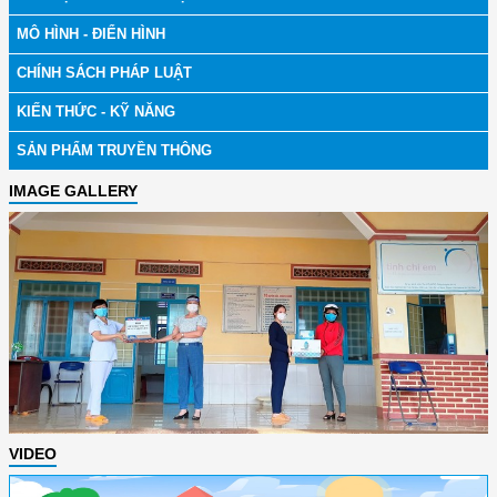
MÔ HÌNH - ĐIỂN HÌNH
CHÍNH SÁCH PHÁP LUẬT
KIẾN THỨC - KỸ NĂNG
SẢN PHẨM TRUYỀN THÔNG
IMAGE GALLERY
VIDEO