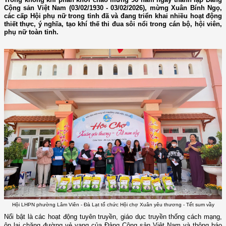
Cộng sản Việt Nam (03/02/1930 - 03/02/2026), mừng Xuân Bính Ngọ,
các cấp Hội phụ nữ trong tỉnh đã và đang triển khai nhiều hoạt động
thiết thực, ý nghĩa, tạo khí thế thi đua sôi nổi trong cán bộ, hội viên,
phụ nữ toàn tỉnh.
Hội LHPN phường Lâm Viên - Đà Lạt tổ chức Hội chợ Xuân yêu thương - Tết sum vầy
Nổi bật là các hoạt động tuyên truyền, giáo dục truyền thống cách mạng,
ôn lại chặng đường vẻ vang của Đảng Cộng sản Việt Nam và thông báo