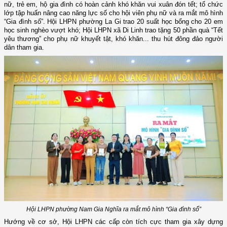
nữ, trẻ em, hộ gia đình có hoàn cảnh khó khăn vui xuân đón tết; tổ chức
lớp tập huấn nâng cao năng lực số cho hội viên phụ nữ và ra mắt mô hình
“Gia đình số”. Hội LHPN phường La Gi trao 20 suất học bổng cho 20 em
học sinh nghèo vượt khó; Hội LHPN xã Di Linh trao tặng 50 phần quà “Tết
yêu thương” cho phụ nữ khuyết tật, khó khăn... thu hút đông đảo người
dân tham gia.
Hội LHPN phường Nam Gia Nghĩa ra mắt mô hình “Gia đình số”
Hướng về cơ sở, Hội LHPN các cấp còn tích cực tham gia xây dựng