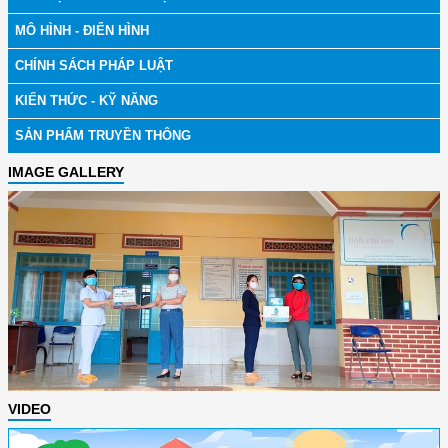
MÔ HÌNH - ĐIỂN HÌNH
CHÍNH SÁCH PHÁP LUẬT
KIẾN THỨC - KỸ NĂNG
SẢN PHẨM TRUYỀN THÔNG
IMAGE GALLERY
VIDEO