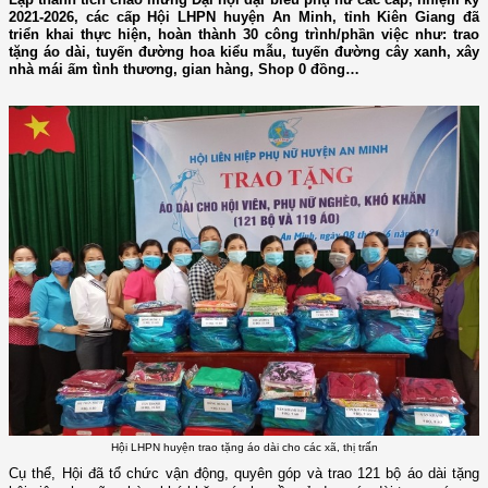
2021-2026, các cấp Hội LHPN huyện An Minh, tỉnh Kiên Giang đã
triển khai thực hiện, hoàn thành 30 công trình/phần việc như: trao
tặng áo dài, tuyến đường hoa kiểu mẫu, tuyến đường cây xanh, xây
nhà mái ấm tình thương, gian hàng, Shop 0 đồng…
Hội LHPN huyện trao tặng áo dài cho các xã, thị trấn
Cụ thể, Hội đã t
ổ chức vận động, quyên góp
và
trao 121 bộ áo dài tặng