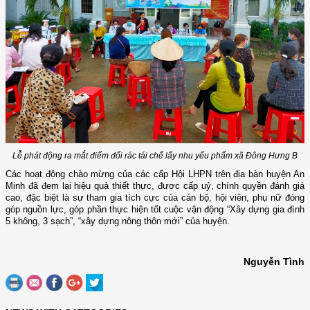
Lễ phát động ra mắt điểm đổi rác tái chế lấy nhu yếu phẩm xã Đông Hưng B
Các hoạt động chào mừng của các cấp Hội LHPN trên địa bàn huyện An
Minh đã
đem lại hiệu quả thiết thực
,
được
c
ấp uỷ, chính quyền đánh giá
cao, đặc biệt là sự tham gia
tích cực của cán bộ,
hội viên, phụ nữ
đóng
góp nguồn lực
, góp phần thực hiện tốt cuộc vận động “Xây dựng gia đình
5 không, 3 sạch”, “xây dựng nông thôn mới” của huyện.
Nguyễn Tình