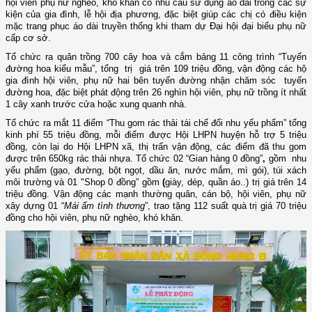
hội viên phụ nữ nghèo, khó khăn có nhu cầu sử dụng
áo dài trong
các sự
kiện của gia đình, lễ hội địa phương
, đặc biệt giúp các chị có
điều kiện
mặc trang phục áo dài truyền thống
khi
tham dự Đại hội đại biểu
p
hụ nữ
cấp cơ sở.
Tổ chức
ra quân trồng 700 cây hoa và cắm bảng
11
công trình “Tuyến
đường hoa kiểu mẫu”
,
tổng trị giá trên 109 triệu đồng,
vận động
các hộ
gia đình hội viên, phụ nữ hai bên tuyến đường nhận chăm sóc
tuyến
đường
hoa, đặc biệt phát động
trên
26
nghìn
hội viên, phụ nữ
trồng
ít nhất
1 cây xanh
trước cửa hoặc xung quanh nhà
.
Tổ chức ra mắt 11 điểm “Thu gom rác thải tái chế đổi nhu yếu phẩm” tổng
kinh phí 55 triệu đồng, mỗi điể
m
được Hội LHPN huyện hỗ trợ 5 triệu
đồng, còn lại do Hội LHPN xã, thị trấn vận động
, các điểm
đã thu gom
được trên
650kg rác thải nhựa
. T
ổ chức 02 “Gian hàng 0 đồng”
,
gồm nhu
yếu phẩ
m
(gạo, đường, bột ngọt, dầu ăn, nước mắm, mì gói), túi xách
môi trườn
g
và 01 "Shop 0 đồng” gồm
(
giày, dép, quần áo..) trị giá trên 14
triệu đồng. Vận động các mạnh thường quân, cán bộ, hội viên, phụ nữ
xây dựng 01 “
Mái ấm tình thương
”, trao tặng 112 suất quà trị giá 70 triệu
đồng cho hội viên, phụ nữ nghèo, khó khăn.