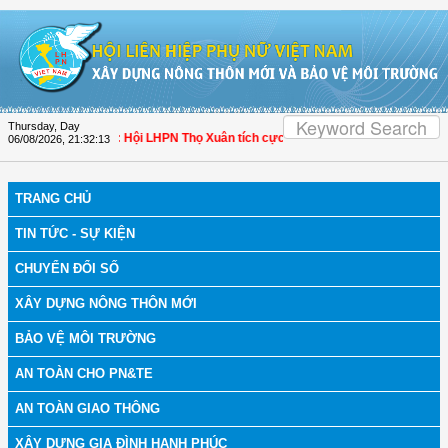
Skip to Content
Thursday, Day
bệnh
| Thanh Hóa: Hội LHPN Thọ Xuân tích cực góp phần nâng cao tỷ lệ người d
06/08/2026
,
21:32:14
TRANG CHỦ
TIN TỨC - SỰ KIỆN
CHUYỂN ĐỔI SỐ
XÂY DỰNG NÔNG THÔN MỚI
BẢO VỆ MÔI TRƯỜNG
AN TOÀN CHO PN&TE
AN TOÀN GIAO THÔNG
XÂY DỰNG GIA ĐÌNH HẠNH PHÚC