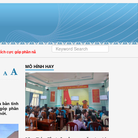
cực góp phần nâng cao tỷ lệ người dân tham gia bảo hiểm y tế
MÔ HÌNH HAY
 bàn tỉnh
 góp phần
mới.