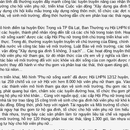
àn tỉnh đã thường xuyên đẩy mạnh công tác tuyên truyền nâng cao nhận t
ường cho hội viên phụ nữ, triển khai Cuộc vận động “Xây dựng gia đình 
y dựng chi hội kiểu mẫu trong xây dựng nông thôn mới, tổ chức các đợt r
hải, vệ sinh môi trường; đồng thời hướng dẫn chị em phân loại rác thải ngay
 hình điểm tại huyện Đức Trọng và TP Đà Lạt, Ban Thường vụ Hội LHPN tỉ
các huyện, thành phố nhân rộng đến tất cả các chi hội trong toàn tỉnh. Ho
 nữ sống xanh” được các cấp Hội Phụ nữ trong tỉnh chú trọng triển khai với 
t thực. Trong đó, thường xuyên tuyên truyền về chủ trương của Đảng, chính
Nhà nước về công tác bảo vệ môi trường, Luật Bảo vệ môi trường, các tiê
 vận động "Xây dựng gia đình 5 không, 3 sạch"… Các hoạt động truyền thô
hội viên phụ nữ tham gia, từ đó nhận thức của chị em về ý nghĩa và tầm 
tác bảo vệ môi trường đối với sức khỏe và đời sống của con người được n
 bước thay đổi hành vi như thu gom và phân loại rác thải, thói quen dùng giỏ,
cho túi nilon…
m triển khai, Mô hình “Phụ nữ sống xanh” đã được Hội LHPN 12/12 huyện,
 tại 259 chi/tổ và cơ sở Hội với hơn 8.000 hội viên phụ nữ tham gia. Và
, các thành viên mô hình tham gia dọn vệ sinh môi trường, thu gom rác t
, phát quang bụi rậm, chăm sóc các tuyến đường hoa, tổ chức thu gom ph
ng hộ phụ nữ khó khăn… Cùng với nguồn quỹ, các cấp Hội Phụ nữ trong toà
nhà tài trợ trao tặng 15 công trình vệ sinh cho gia đình hội viên phụ nữ khó k
riệu đồng. Đồng thời, phối hợp với ngành Tài nguyên và Môi trường tổ chức
hải nguy hại thu gom từ hộ gia đình, tổ chức cho hội viên phụ nữ tìm hiểu
 thải nhựa, trưng bày các sản phẩm làm từ nguyên liệu tái chế và nguyên
 môi trường, hỗ trợ 120 thùng phân loại rác thải, tặng 1.300 giỏ, làn nhựa v
g tự hủy cho hội viên phụ nữ…