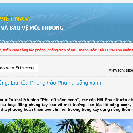
ển khai công tác phòng, chống dịch bệnh
| Thanh Hóa: Hội LHPN Thọ Xuân tích 
ảo vệ môi trường
View font size
ng: Lan tỏa Phong trào Phụ nữ sống xanh
m triển khai Mô hình “Phụ nữ sống xanh”, các cấp Hội Phụ nữ trên địa
iều hoạt động chung tay bảo vệ môi trường, lan tỏa lối sống xanh,
 địa phương hoàn thiện tiêu chí môi trường trong xây dựng nông thôn 