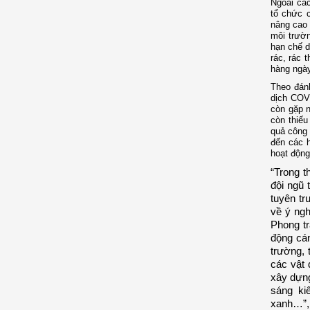
Ngoài các
tổ chức c
nâng cao 
môi trườn
hạn chế d
rác, rác 
hàng ngày
Theo đánh
dịch COVI
còn gặp n
còn thiếu
quả công 
đến các 
hoạt độn
“Trong t
đội ngũ 
tuyên tr
về ý ng
Phong tr
động cán
trường, 
các vật 
xây dựng
sáng ki
xanh…”, 