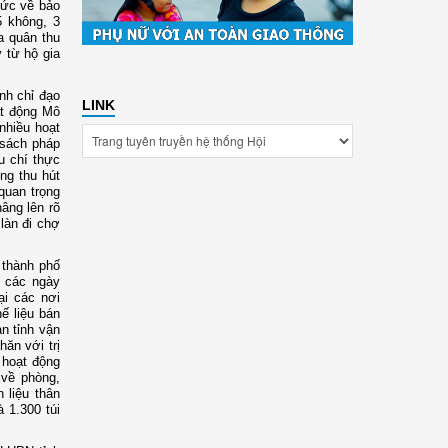
hức về bảo
5 không, 3
a quân thu
 từ hộ gia
nh chỉ đạo
LINK
ạt động Mô
nhiều hoạt
 sách pháp
u chí thực
ng thu hút
quan trọng
âng lên rõ
 làn đi chợ
 thành phố
o các ngày
ại các nơi
ế liệu bán
n tỉnh vận
hăn với trị
 hoạt động
 về phòng,
 liệu thân
à 1.300 túi