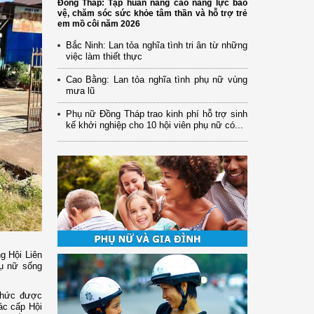
Đồng Tháp: Tập huấn nâng cao năng lực bảo
vệ, chăm sóc sức khỏe tâm thần và hỗ trợ trẻ
em mồ côi năm 2026
Bắc Ninh: Lan tỏa nghĩa tình tri ân từ những
việc làm thiết thực
Cao Bằng: Lan tỏa nghĩa tình phụ nữ vùng
mưa lũ
Phụ nữ Đồng Tháp trao kinh phí hỗ trợ sinh
kế khởi nghiệp cho 10 hội viên phụ nữ có...
g Hội Liên
hụ nữ sống
thức được
ác cấp Hội