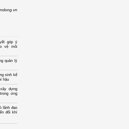
mdong.vn
yết góp ý
ảo vệ môi
ng quản lý
ng sinh kế
hí hậu
 xây dựng
 trong ứng
ò lãnh đạo
ến đổi khí