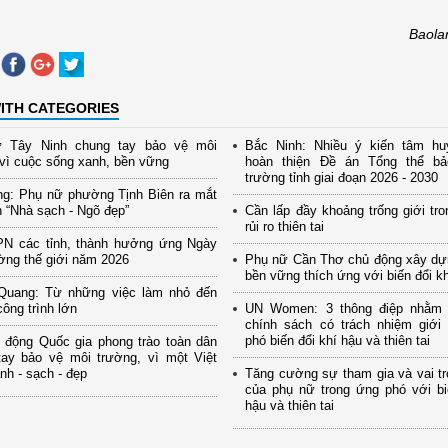
Baola
ITH CATEGORIES
 Tây Ninh chung tay bảo vệ môi
Bắc Ninh: Nhiều ý kiến tâm hu
vì cuộc sống xanh, bền vững
hoàn thiện Đề án Tổng thể b
trường tỉnh giai đoạn 2026 - 2030
ng: Phụ nữ phường Tịnh Biên ra mắt
 “Nhà sạch - Ngõ đẹp”
Cần lấp đầy khoảng trống giới tro
rủi ro thiên tai
PN các tỉnh, thành hưởng ứng Ngày
ờng thế giới năm 2026
Phụ nữ Cần Thơ chủ động xây dự
bền vững thích ứng với biến đổi k
Quang: Từ những việc làm nhỏ đến
ông trình lớn
UN Women: 3 thông điệp nhằm
chính sách có trách nhiệm giới
phó biến đổi khí hậu và thiên tai
 động Quốc gia phong trào toàn dân
tay bảo vệ môi trường, vì một Việt
h - sạch - đẹp
Tăng cường sự tham gia và vai tr
của phụ nữ trong ứng phó với bi
hậu và thiên tai