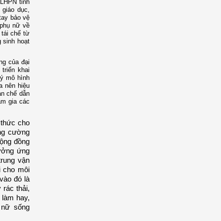
 LHPN tỉnh
 giáo dục,
tay bảo vệ
 phụ nữ về
tái chế từ
 sinh hoạt
ng của đại
triển khai
lý mô hình
a nên hiệu
ạn chế dẫn
am gia các
n thức cho
ăng cường
cộng đồng
hưởng ứng
trung vận
i cho môi
vào đó là
 rác thải,
 làm hay,
 nữ sống