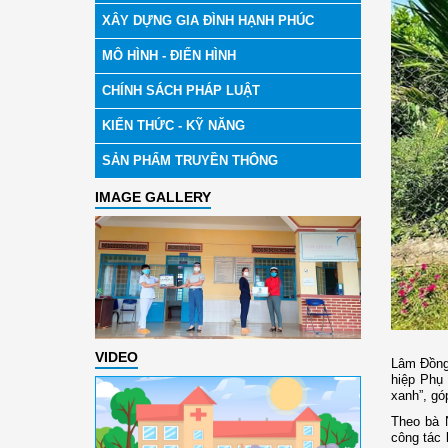
XÂY DỰNG GIA ĐÌNH HẠNH PHÚC
MÔ HÌNH - ĐIỂN HÌNH
CHÍNH SÁCH PHÁP LUẬT
KIẾN THỨC - KỸ NĂNG
SẢN PHẨM TRUYỀN THÔNG
IMAGE GALLERY
VIDEO
Lâm Đồng 
hiệp Phụ
xanh”, gó
Theo bà 
công tác 