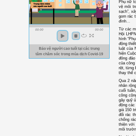
Phụ nữ to
vệ môi tr
sạch”, xâ
gom rác t
đình…
Từ các mô
00:00
00:00
Hội LHPN 
hình “Phụ
động thiế
luật của 
Bảo vệ người cao tuổi tại các trung
hiện Cuộc
tâm chăm sóc trong mùa dịch Covid-19
đông đảo 
của công 
rệt, từng
thay thế 
Qua 2 nă
nhân rộng
cuối tuần
công cộng
gây quỹ ủ
động các 
giá 150 t
đổi rác t
chống rác
thiện với
môi trườn