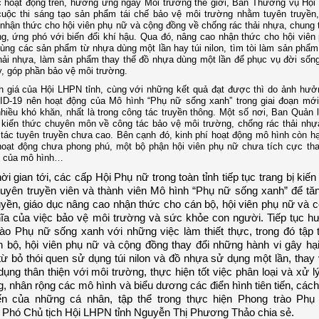
 hoạt động trên, hưởng ứng ngày Môi trường thế giới, Ban Thường vụ Hội
uộc thi sáng tạo sản phẩm tái chế bảo vệ môi trường nhằm tuyên truyền,
nhận thức cho hội viên phụ nữ và cộng đồng về chống rác thải nhựa, chung 
g, ứng phó với biến đổi khí hậu. Qua đó, nâng cao nhận thức cho hội viên
ùng các sản phẩm từ nhựa dùng một lần hay túi nilon, tìm tòi làm sản phẩm 
thải nhựa, làm sản phẩm thay thế đồ nhựa dùng một lần để phục vụ đời sống
, góp phần bảo vệ môi trường.
 giá của Hội LHPN tỉnh, cùng với những kết quả đạt được thì do ảnh hưở
D-19 nên hoạt động của Mô hình “Phụ nữ sống xanh” trong giai đoạn mới 
hiều khó khăn, nhất là trong công tác truyền thông. Một số nơi, Ban Quản 
 kiến thức chuyên môn về công tác bảo vệ môi trường, chống rác thải nhự
tác tuyên truyền chưa cao. Bên cạnh đó, kinh phí hoạt động mô hình còn h
hoạt động chưa phong phú, một bộ phận hội viên phụ nữ chưa tích cực th
g của mô hình…
hời gian tới, các cấp Hội Phụ nữ trong toàn tỉnh tiếp tục trang bị kiế
tuyên truyền viên và thành viên Mô hình “Phụ nữ sống xanh” để t
uyền, giáo dục nâng cao nhận thức cho cán bộ, hội viên phụ nữ và 
hĩa của việc bảo vệ môi trường và sức khỏe con người. Tiếp tục 
ào Phụ nữ sống xanh với những việc làm thiết thực, trong đó tập 
 bộ, hội viên phụ nữ và cộng đồng thay đổi những hành vi gây hạ
từ bỏ thói quen sử dụng túi nilon và đồ nhựa sử dụng một lần, thay 
dụng thân thiện với môi trường, thực hiện tốt việc phân loại và xử lý
, nhân rộng các mô hình và biểu dương các điển hình tiên tiến, cách
ến của những cá nhân, tập thể trong thực hiện Phong trào Phụ
Phó Chủ tịch Hội LHPN tỉnh Nguyễn Thị Phương Thảo chia sẻ.