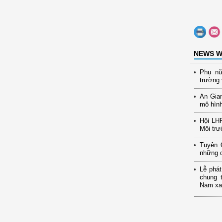
NEWS W
Phụ nữ
trường 
An Gia
mô hình
Hội LH
Môi trư
Tuyên 
những c
Lễ phát
chung 
Nam xan