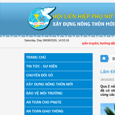
Skip to Content
Saturday, Day 08/08/2026
,
14:53:17
Hội LHPN tỉnh Đồng Tháp tuyên truyền, hướng dẫn, tri
TRANG CHỦ
B
TIN TỨC - SỰ KIỆN
Lâm Đồ
CHUYỂN ĐỔI SỐ
18/10/2022
XÂY DỰNG NÔNG THÔN MỚI
Qua 2 nă
đã có nh
BẢO VỆ MÔI TRƯỜNG
cùng các
AN TOÀN CHO PN&TE
AN TOÀN GIAO THÔNG