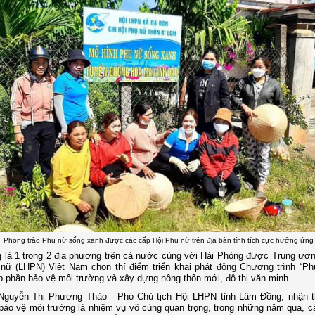
Phong trào Phụ nữ sống xanh được các cấp Hội Phụ nữ trên địa bàn tỉnh tích cực hưởng ứng
là 1 trong 2 địa phương trên cả nước cùng với Hải Phòng được Trung ươn
 nữ (LHPN) Việt Nam chọn thí điểm triển khai phát động Chương trình “P
p phần bảo vệ môi trường và xây dựng nông thôn mới, đô thị văn minh.
Nguyễn Thị Phương Thảo - Phó Chủ tịch Hội LHPN tỉnh Lâm Đồng, nhận 
bảo vệ môi trường là nhiệm vụ vô cùng quan trọng, trong những năm qua, c