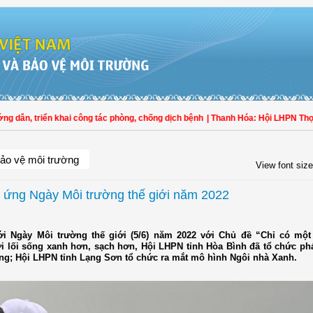
n, triển khai công tác phòng, chống dịch bệnh
| Thanh Hóa: Hội LHPN Thọ Xuân 
ảo vệ môi trường
View font size
ứng Ngày Môi trường thế giới năm 2022
i Ngày Môi trường thế giới (5/6) năm 2022 với Chủ đề “Chỉ có một t
i lối sống xanh hơn, sạch hơn, Hội LHPN tỉnh Hòa Bình đã tổ chức phá
g; Hội LHPN tỉnh Lạng Sơn tổ chức ra mắt mô hình Ngôi nhà Xanh.