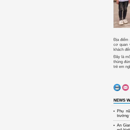
Địa điểm 
cơ quan 
khách đến
Đây là mô
thùng đún
trẻ em ng
NEWS W
Phụ nữ
trường 
An Gia
mô hình