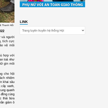
LINK
xã Thanh Hối
022
nữ và
người
g
,
tích cực
ảo vệ môi
hù hợp với
lan toả như
giữ gìn môi
ờng cho
hội
rách nhiệm
ển khai sâu
g cây xanh,
 xung quanh
g đồng cùng
c thải bừa
hần giảm ô