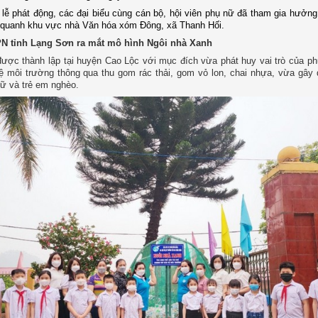
 lễ phát động,
các đại biểu cùng cán bộ, hội viên
phụ nữ đã
tham gia hưởng
 quanh khu vực nhà Văn hóa xóm Đông, xã Thanh Hối
.
PN tỉnh Lạng Sơn ra mắt mô hình Ngôi nhà Xanh
ược thành lập tại huyện Cao Lộc với mục đích vừa phát huy vai trò của p
ệ môi trường thông qua thu gom rác thải, gom vỏ lon, chai nhựa, vừa gây 
ữ và trẻ em nghèo.