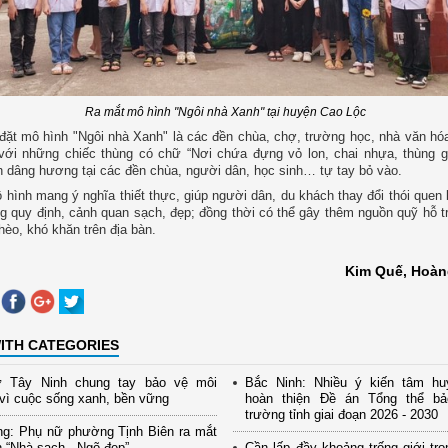
Ra mắt mô hình "Ngôi nhà Xanh" tại huyện Cao Lộc
đặt mô hình "Ngôi nhà Xanh" là các đền chùa, chợ, trường học, nhà văn hó
với những chiếc thùng có chữ “Nơi chứa đựng vỏ lon, chai nhựa, thùng g
 dâng hương tại các đền chùa, người dân, học sinh… tự tay bỏ vào.
 hình mang ý nghĩa thiết thực, giúp người dân, du khách thay đổi thói quen 
g quy định, cảnh quan sạch, đẹp; đồng thời có thể gây thêm nguồn quỹ hỗ t
hèo, khó khăn trên địa bàn.
Kim Quế, Hoà
ITH CATEGORIES
 Tây Ninh chung tay bảo vệ môi
Bắc Ninh: Nhiều ý kiến tâm hu
vì cuộc sống xanh, bền vững
hoàn thiện Đề án Tổng thể b
trường tỉnh giai đoạn 2026 - 2030
ng: Phụ nữ phường Tịnh Biên ra mắt
 “Nhà sạch - Ngõ đẹp”
Cần lấp đầy khoảng trống giới tro