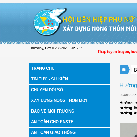
Skip to Content
Thursday, Day 06/08/2026
,
20:17:10
Hội LHPN tỉnh Đồng Tháp tuyên truyền, hướng dẫ
TRANG CHỦ
B
TIN TỨC - SỰ KIỆN
Hưởng 
CHUYỂN ĐỔI SỐ
09/05/2022
XÂY DỰNG NÔNG THÔN MỚI
Hướng tớ
hướng tớ
BẢO VỆ MÔI TRƯỜNG
hưởng ứn
AN TOÀN CHO PN&TE
AN TOÀN GIAO THÔNG