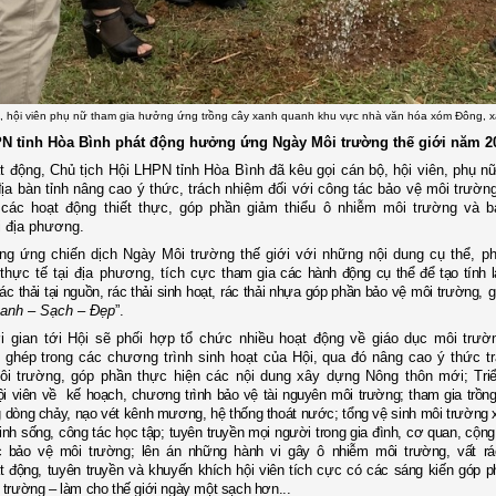
, hội viên phụ nữ tham gia hưởng ứng trồng cây xanh quanh khu vực nhà văn hóa xóm Đông, 
N tỉnh Hòa Bình p
hát động
hưởng ứng Ngày Môi trường thế giới
năm 2
át động,
Chủ tịch Hội LHPN tỉnh
Hòa Bình đã kêu gọi
cán bộ, hội viên, phụ 
địa bàn tỉnh nâng cao ý thức, trách nhiệm đối với công tác bảo vệ môi trườn
các hoạt động thiết thực,
góp phần giảm thiểu ô nhiễm môi trường và b
i địa phương
.
g ứng chiến dịch Ngày Môi trường thế giới với những nội dung cụ thể, p
 thực tế tại địa phương, tích cực t
ham gia các hành động cụ thể để tạo tính 
rác thải tại nguồn, rác thải sinh hoạt, rác thải nhựa góp phần bảo vệ môi trường
, 
anh – Sạch – Đẹp
”.
i gian tới Hội
sẽ p
hối hợp t
ổ chức nhiều hoạt động về giáo dục môi trư
 ghép trong các chương trình sinh hoạt của
Hội
, qua đó nâng cao ý thức t
ôi trường, góp phần thực hiện các nội dung xây dựng Nông thôn mới;
T
ri
hội viên về kế hoạch, chương trình bảo vệ tài nguyên môi trường; tham gia trồn
g dòng chảy, nạo vét kênh mương, hệ thống thoát nước; tổng vệ sinh môi trường
nh sống, công tác học tập; tuyên truyền mọi người trong gia đình, cơ quan, cộn
 bảo vệ môi trường; lên án những hành vi gây ô nhiễm môi trường, vất rá
át động, tuyên truyền và khuyến khích hội viên tích cực
có các sáng kiến
góp p
trường – làm cho thế giới ngày một sạch hơn...