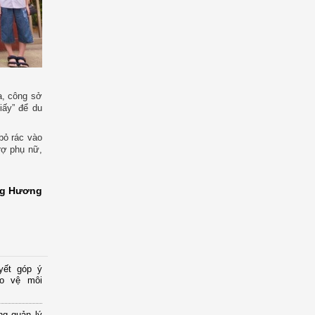
a, công sở
iấy” để du
bỏ rác vào
rợ phụ nữ,
ng Hương
yết góp ý
ảo vệ môi
ng quản lý