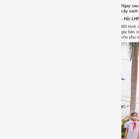
Ngay sau
cây xanh
- Hội LH
Mô hình đ
gia bảo v
cho phụ n