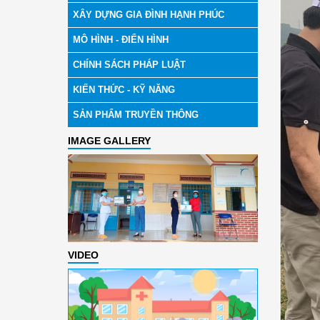
XÂY DỰNG GIA ĐÌNH HẠNH PHÚC
MÔ HÌNH - ĐIỂN HÌNH
CHÍNH SÁCH PHÁP LUẬT
KIẾN THỨC - KỸ NĂNG
SẢN PHẨM TRUYỀN THÔNG
IMAGE GALLERY
VIDEO