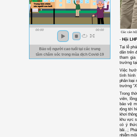
00:00
00:00
Các cán bộ
-
Hội LHP
Tại lễ ph
Bảo vệ người cao tuổi tại các trung
dân
trên 
tâm chăm sóc trong mùa dịch Covid-19
tham gia 
trường
tạ
Việc
hưởn
tình hình
phân loại 
trường “
X
Trong thờ
viên,
lồng
bảo vệ m
rộng tới 
khơi thôn
khu vực si
có ý thức
bãi...; Ph
nhiễm môi 