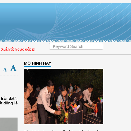
tích cực góp phần nâng cao tỷ lệ người dân tham gia bảo hiểm y tế
MÔ HÌNH HAY
rái đất”,
t động lễ