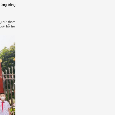
 ứng trồng
hụ nữ tham
quỹ hỗ trợ