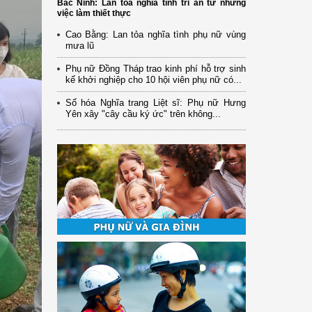
Bắc Ninh: Lan tỏa nghĩa tình tri ân từ những
việc làm thiết thực
Cao Bằng: Lan tỏa nghĩa tình phụ nữ vùng
mưa lũ
Phụ nữ Đồng Tháp trao kinh phí hỗ trợ sinh
kế khởi nghiệp cho 10 hội viên phụ nữ có...
Số hóa Nghĩa trang Liệt sĩ: Phụ nữ Hưng
Yên xây "cây cầu ký ức" trên không...