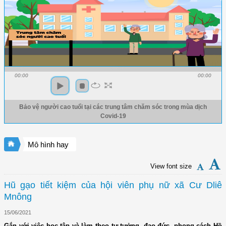
00:00
00:00
Bảo vệ người cao tuổi tại các trung tâm chăm sóc trong mùa dịch
Covid-19
Mô hình hay
View font size
Hũ gạo tiết kiệm của hội viên phụ nữ xã Cư Dliê
Mnông
15/06/2021
Gắn với việc học tập và làm theo tư tưởng, đạo đức, phong cách Hồ