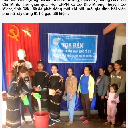
Chí Minh, thời gian qua, Hội LHPN xã Cư Dliê Mnông, huyện Cư
M'gar, tỉnh Đắk Lắk đã phát động mỗi chi hội, mỗi gia đình hội viên
phụ nữ xây dựng 01 hũ gạo tiết kiệm.