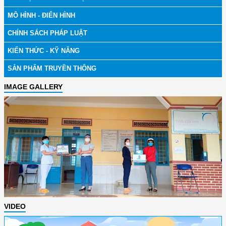
MÔ HÌNH - ĐIỂN HÌNH
CHÍNH SÁCH PHÁP LUẬT
KIẾN THỨC - KỸ NĂNG
SẢN PHẨM TRUYỀN THÔNG
IMAGE GALLERY
VIDEO