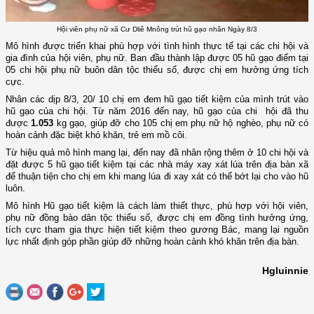
Hội viên phụ nữ xã Cư Dliê Mnông trút hũ gạo nhân Ngày 8/3
Mô hình được triển khai phù hợp với tình hình thực tế tại các chi hội và
gia đình của hội viên, phụ nữ. Ban đầu thành lập được 05 hũ gạo điểm tại
05 chi hội phụ nữ buôn dân tộc thiểu số, được chị em hưởng ứng tích
cực.
Nhân các dịp 8/3, 20/ 10 chị em đem hũ gạo tiết kiệm của mình trút vào
hũ gạo của chi hội. Từ năm 2016 đến nay, hũ gạo của chi hội đã thu
được
1.053
kg gạo, giúp đỡ cho 105 chị em phụ nữ hộ nghèo, phụ nữ có
hoàn cảnh đặc biệt khó khăn, trẻ em mồ côi.
Từ hiệu quả mô hình
mang lại
,
đến nay đã nhân rộng thêm ở 10 chi hội và
đặt được 5 hũ gạo tiết kiệm tại các nhà máy xay xát lúa trên địa bàn xã
để thuận tiện cho chị em khi mang lúa đi xay xát có thể bớt lại cho vào hũ
luôn.
Mô hình Hũ gạo tiết kiệm là cách làm thiết thực, phù hợp với hội viên,
phụ nữ đồng bào dân tộc thiểu số, được chị em đồng tình hưởng ứng,
tích cực tham gia thực hiện tiết kiệm theo gương Bác, mang lại nguồn
lực nhất định góp phần giúp đỡ những hoàn cảnh khó khăn trên địa bàn.
Hgluinnie