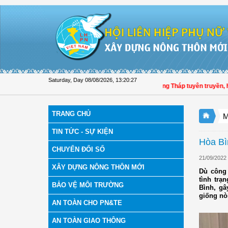
Skip to Content
Saturday, Day 08/08/2026
,
13:20:28
Hội LHPN tỉnh Đồng Tháp tuyên truyền, hướng
TRANG CHỦ
M
TIN TỨC - SỰ KIỆN
Hòa Bì
CHUYỂN ĐỔI SỐ
21/09/2022
XÂY DỰNG NÔNG THÔN MỚI
Dù công 
tình trạ
BẢO VỆ MÔI TRƯỜNG
Bình, gâ
giống nò
AN TOÀN CHO PN&TE
AN TOÀN GIAO THÔNG