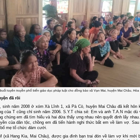
 buổi tuyên truyền phổ biến giáo dục pháp luật cho đồng bào xã Vạn Mai, huyện Mai Châu, Hòa
yện đã rồi
, sinh năm 2008 ở xóm Xà Lĩnh 1, xã Pà Cò, huyện Mai Châu đã kết hôn 
ng của T cũng chỉ sinh năm 2006. S.Y.T chia sẻ: Em và anh T.A.N mặc dù 
g chúng em đã tìm hiểu và hai đứa thấy ưng nhau nên quyết định lấy nhau
uyền của dân tộc, chồng em đã tiến hành nghi thức bắt em về làm vợ. Sau
bố mẹ tổ chức đám cưới.
 (xã Hang Kia, Mai Châu), được gia đình bạn trai đón về làm vợ khi mới