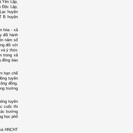
ã Yên Lập,
 Độc Lập,
 Lạc huyện
T B huyện
n hóa - xã
y đổi hành
rên năm số
ng đối với
 và ý thức
n trong xã
g đồng bào
ằm hạn chế
động tuyên
cộng đồng,
ong trường
hông tuyên
c cuộc thi
các trường
ung học phổ
n và HNCHT