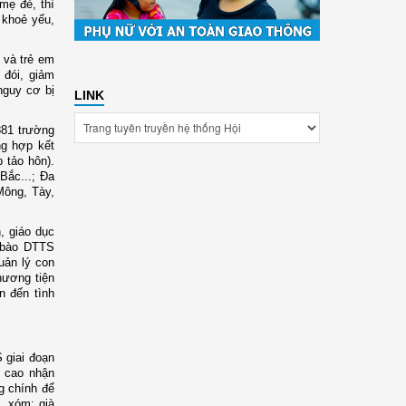
mẹ đẻ, thì
 khoẻ yếu,
 và trẻ em
 đói, giảm
nguy cơ bị
LINK
881 trường
ng hợp kết
 tảo hôn).
Bắc...; Đa
Mông, Tày,
, giáo dục
g bào DTTS
uản lý con
hương tiện
n đến tình
 giai đoạn
g cao nhận
g chính để
, xóm; già