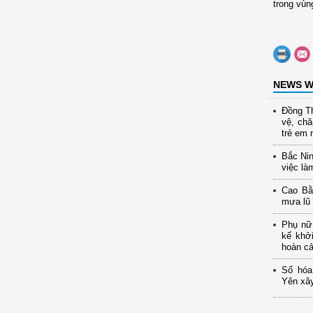
trong vùn
NEWS W
Đồng Th
vệ, ch
trẻ em 
Bắc Nin
việc là
Cao Bằ
mưa lũ
Phụ nữ 
kế khở
hoàn c
Số hóa
Yên xây