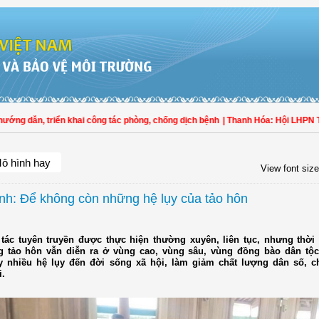
 dẫn, triển khai công tác phòng, chống dịch bệnh
| Thanh Hóa: Hội LHPN Thọ X
ô hình hay
View font size
nh: Để không còn những hệ lụy của tảo hôn
tác tuyên truyền được thực hiện thường xuyên, liên tục, nhưng thời 
ng tảo hôn vẫn diễn ra ở vùng cao, vùng sâu, vùng đồng bào dân tộc
y nhiều hệ lụy đến đời sống xã hội, làm giảm chất lượng dân số, c
i.