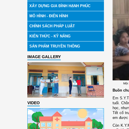
XÂY DỰNG GIA ĐÌNH HẠNH PHÚC
MÔ HÌNH - ĐIỂN HÌNH
CHÍNH SÁCH PHÁP LUẬT
KIẾN THỨC - KỸ NĂNG
SẢN PHẨM TRUYỀN THÔNG
IMAGE GALLERY
Một
Buồn chu
Em S.Y.T
VIDEO
tuổi. Chồ
học, nhưn
Tết cổ tr
em được 
Còn K.Y.M