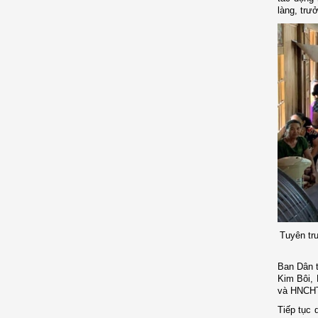
làng, trư
Tuyên tr
Ban Dân t
Kim Bôi, 
và HNCHT 
Tiếp tục 