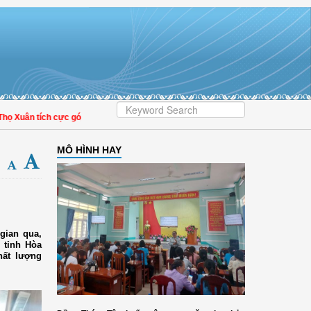
uân tích cực góp phần nâng cao tỷ lệ người dân tham gia bảo hiểm y tế
MÔ HÌNH HAY
gian qua,
 tỉnh Hòa
hất lượng