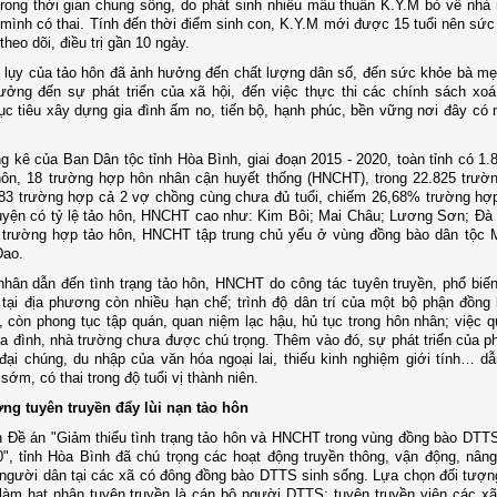
Trong thời gian chung sống, do phát sinh nhiều mâu thuẫn K.Y.M bỏ về nhà 
 mình có thai. Tính đến thời điểm sinh con, K.Y.M mới được 15 tuổi nên sức
heo dõi, điều trị gần 10 ngày.
lụy của tảo hôn đã ảnh hưởng đến chất lượng dân số, đến sức khỏe bà mẹ
ởng đến sự phát triển của xã hội, đến việc thực thi các chính sách xoá
c tiêu xây dựng gia đình ấm no, tiến bộ, hạnh phúc, bền vững nơi đây có 
g kê của Ban Dân tộc tỉnh Hòa Bình, giai đoạn 2015 - 2020, toàn tỉnh có 1.
hôn, 18 trường hợp hôn nhân cận huyết thống (HNCHT), trong 22.825 trườ
83 trường hợp cả 2 vợ chồng cùng chưa đủ tuổi, chiếm 26,68% trường hợp
yện có tỷ lệ tảo hôn, HNCHT cao như: Kim Bôi; Mai Châu; Lương Sơn; Đà 
 trường hợp tảo hôn, HNCHT tập trung chủ yếu ở vùng đồng bào dân tộc 
ao.
ân dẫn đến tình trạng tảo hôn, HNCHT do công tác tuyên truyền, phổ biến
 tại địa phương còn nhiều hạn chế; trình độ dân trí của một bộ phận đồn
 còn phong tục tập quán, quan niệm lạc hậu, hủ tục trong hôn nhân; việc q
a đình, nhà trường chưa được chú trọng. Thêm vào đó, sự phát triển của p
 đại chúng, du nhập của văn hóa ngoại lai, thiếu kinh nghiệm giới tính… dẫ
sớm, có thai trong độ tuổi vị thành niên.
ng tuyên truyền đẩy lùi nạn tảo hôn
 Đề án "Giảm thiểu tình trạng tảo hôn và HNCHT trong vùng đồng bào DTTS
", tỉnh Hòa Bình đã chú trọng các hoạt động truyền thông, vận động, nân
người dân tại các xã có đông đồng bào DTTS sinh sống. Lựa chọn đối tượn
làm hạt nhân tuyên truyền là cán bộ người DTTS; tuyên truyền viên các xã