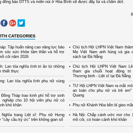
g đồng bào DTTS và miền núi ở Hòa Bình sẽ được đẩy lùi và chấm dứt.
ITH CATEGORIES
áp: Tập huấn nâng cao năng lực bảo
Chủ tịch Hội LHPN Việt Nam thăm
ăm sóc sức khỏe tâm thần và hỗ trợ
Mẹ Việt Nam anh hùng và gia đ
mồ côi năm 2026
sách tại Đà Nẵng
h: Lan tỏa nghĩa tình tri ân từ những
Chủ tịch Hội LHPN Việt Nam Lê
m thiết thực
tham gia chuỗi hoạt động tr
Thương binh - Liệt sĩ tại Đà Nẵng
ng: Lan tỏa nghĩa tình phụ nữ vùng
TƯ Hội LHPN Việt Nam ra mắt mô
an toàn cho phụ nữ và trẻ em" 
Quang
Đồng Tháp trao kinh phí hỗ trợ sinh
i nghiệp cho 10 hội viên phụ nữ có
ảnh khó khăn
Phụ nữ Khánh Hòa bền bỉ gieo mầ
 Nghĩa trang Liệt sĩ: Phụ nữ Hưng
Hà Nội: Chắp cánh ước mơ cho 1
 "cây cầu ký ức" trên không gian số
mồ côi, có hoàn cảnh khó khăn