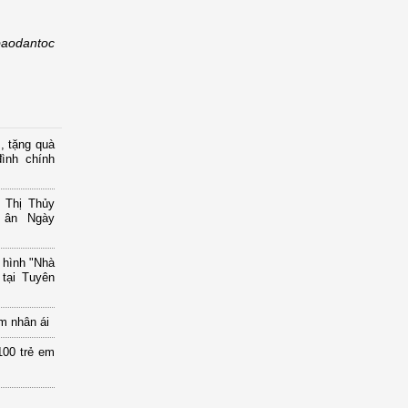
baodantoc
, tặng quà
ình chính
 Thị Thủy
i ân Ngày
 hình "Nhà
tại Tuyên
m nhân ái
00 trẻ em