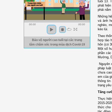
tuổi 13. 
phát hiện
phải nằm t
Những hệ 
và ảnh hư
nghèo, mụ
00:00
00:00
kéo lùi.
Theo thốn
hợp tảo 
Bảo vệ người cao tuổi tại các trung
hôn (có 3
tâm chăm sóc trong mùa dịch Covid-19
Một số hu
phần các
Mường, D
Nguyên nh
pháp luật
chưa cao,
em của gi
thông tin
trạng yêu 
Tăng cườ
Thực hiện
2015-2020
thức cho 
tác động 