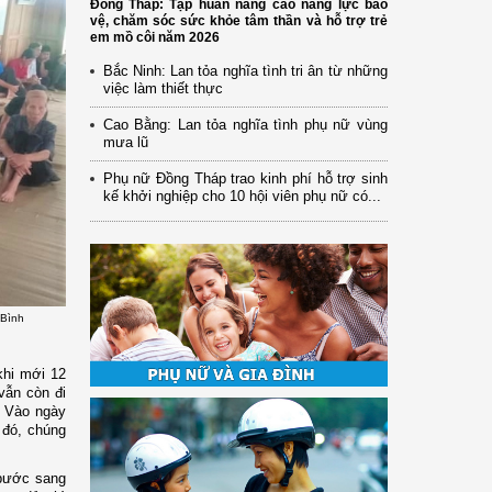
Đồng Tháp: Tập huấn nâng cao năng lực bảo
vệ, chăm sóc sức khỏe tâm thần và hỗ trợ trẻ
em mồ côi năm 2026
Bắc Ninh: Lan tỏa nghĩa tình tri ân từ những
việc làm thiết thực
Cao Bằng: Lan tỏa nghĩa tình phụ nữ vùng
mưa lũ
Phụ nữ Đồng Tháp trao kinh phí hỗ trợ sinh
kế khởi nghiệp cho 10 hội viên phụ nữ có...
 Bình
khi mới 12
vẫn còn đi
. Vào ngày
 đó, chúng
 bước sang