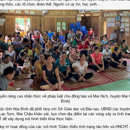
ởng thôn, các tổ chức đoàn thể; Người có uy tín, học sinh…
uyền nâng cao nhận thức về pháp luật cho đồng bào xã Mai Hịch, huyện Mai
Bình)
ộc tỉnh Hòa Bình đã phối hợp với Sở Giáo dục và Đào tạo, UBND các huyện
Lạc Sơn, Mai Châu khảo sát, lựa chọn địa điểm tại các vùng xảy ra tình trạ
để xây dựng mô hình triển khai thực hiện.
duy trì hoạt động của các mô hình “Giảm thiểu tình trạng tảo hôn và HNCHT 