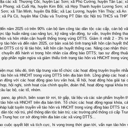
 địa các xã: Thượng Cốc, huyện Lạc Sơn; xã Phú Cường, huyện Tân Lạc; x
o Phong; xã Cuối Hạ, huyện Kim Bôi; xã Hợp Thanh huyện Lương Sơn; xã
 Sơn; xã Tân Minh, huyện Đà Bắc; xã Lạc Lương, huyện Yên Thủy; xã An
; xã Pà Cò, huyện Mai Châu và Trường PT Dân tộc Nội trú THCS và THP
.
đến năm 2025 có trên 90% cán bộ làm công tác dân tộc các cấp, cán bộ vă
ợc tập huấn nâng cao năng lực, kỹ năng vận động, tư vấn, truyền thông tha
 hôn và hôn nhân cận huyết thống trong vùng DTTS. Giảm ít nhất 2 - 3% t
p tảo hôn và đến năm 2025, cơ bản xoá bỏ tình trạng kết hôn cận huyết thố
àn DTTS có tỷ lệ tảo hôn, kết hôn cận huyết thống cao. Nâng cao nhận thức
, chuyển đổi hành vi trong hôn nhân của đồng bào DTTS; tạo sự đồng thuậ
 góp phần ngăn ngừa và giảm thiểu tình trạng tảo hôn và HNCHT trong vùn
iện mục tiêu đó, tỉnh tập trung vào tổ chức các hoạt động truyên truyền nh
g tảo hôn và HNCHT trong vùng DTTS trên địa bàn tỉnh. Lồng ghép các hoạt 
ận động với các hoạt động giao lưu văn hoá, lễ hội, hoạt động hòa giải tại 
họp, hội nghị, sinh hoạt của chính quyền, đoàn thể, hoạt động ngoại khóa tr
câu lạc bộ, các tổ, nhóm.
pano, áp phích, biên soạn tờ rơi, tờ gấp, tài liệu và các sản phẩm truyền t
 tảo hôn và HNCHT trên địa bàn tỉnh. Tổ chức các hoạt động ngoại khóa, cá
pháp luật tuyên truyền về tảo hôn và HNCHT trong vùng đồng bào DTTS tại 
 dân tộc nội trú, phổ thông dân tộc bán trú; các trường phổ thông có cấp Tr
p Trung học cơ sở đóng trên địa bàn các xã vùng DTTS...
o cuộc quyết liệt và tích cực, hi vọng trong thời gian tới, vấn nạn tảo hô