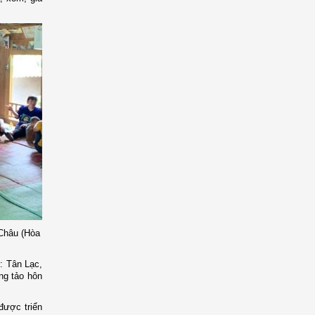
 Châu (Hòa
: Tân Lạc,
ng tảo hôn
được triển