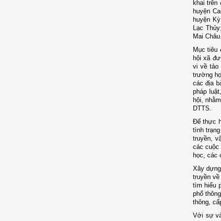
khai trên
huyện Ca
huyện Kỳ
Lạc Thủy
Mai Châu
Mục tiêu 
hội xã đư
vi về tảo
trường hợ
các địa b
pháp luật
hội, nhằm
DTTS.
Để thực h
tình trạn
truyền, v
các cuộc 
học, các 
Xây dựng 
truyền về
tìm hiểu 
phổ thông
thông, cấ
Với sự và