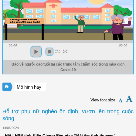
00:00
00:00
Bảo vệ người cao tuổi tại các trung tâm chăm sóc trong mùa dịch
Covid-19
Mô hình hay
View font size
Hỗ trợ phụ nữ nghèo ổn định, vươn lên trong cuộc
sống
14/06/2024
- Hội LHPN tỉnh Kiên Giang: Bàn giao “Mái ấm tình thương”