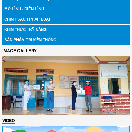
MÔ HÌNH - ĐIỂN HÌNH
CHÍNH SÁCH PHÁP LUẬT
KIẾN THỨC - KỸ NĂNG
SẢN PHẨM TRUYỀN THÔNG
IMAGE GALLERY
VIDEO