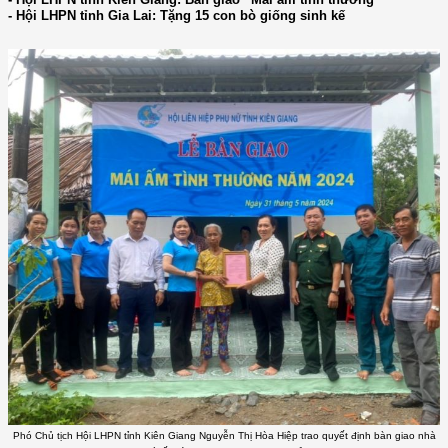
- Hội LHPN tỉnh Gia Lai: Tặng 15 con bò giống sinh kế
Phó Chủ tịch Hội LHPN tỉnh Kiên Giang Nguyễn Thị Hòa Hiệp trao quyết định bàn giao nhà