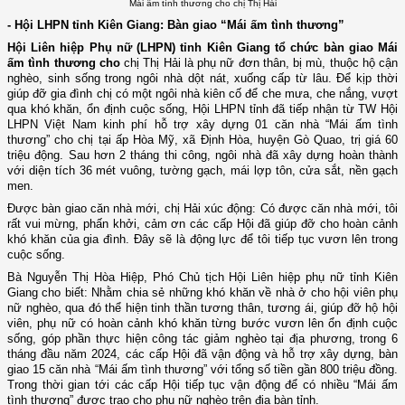
Mái ấm tình thương cho chị Thị Hải
- Hội LHPN tỉnh Kiên Giang: Bàn giao “Mái ấm tình thương”
Hội Liên hiệp Phụ nữ (LHPN) tỉnh Kiên Giang tổ chức bàn giao Mái
ấm tình thương cho
chị Thị Hải là phụ nữ đơn thân, bị mù, thuộc hộ cận
nghèo, sinh sống trong ngôi nhà dột nát, xuống cấp từ lâu. Để kịp thời
giúp đỡ gia đình chị có một ngôi nhà kiên cố để che mưa, che nắng, vượt
qua khó khăn, ổn định cuộc sống, Hội LHPN tỉnh đã tiếp nhận từ TW Hội
LHPN Việt Nam kinh phí hỗ trợ xây dựng 01 căn nhà “Mái ấm tình
thương” cho chị tại ấp Hòa Mỹ, xã Định Hòa, huyện Gò Quao, trị giá 60
triệu động. Sau hơn 2 tháng thi công, ngôi nhà đã xây dựng hoàn thành
với diện tích 36 mét vuông, tường gạch, mái lợp tôn, cửa sắt, nền gạch
men.
Được bàn giao căn nhà mới, chị Hải xúc động: Có được căn nhà mới, tôi
rất vui mừng, phấn khởi, cảm ơn các cấp Hội đã giúp đỡ cho hoàn cảnh
khó khăn của gia đình. Đây sẽ là động lực để tôi tiếp tục vươn lên trong
cuộc sống.
Bà Nguyễn Thị Hòa Hiệp, Phó Chủ tịch Hội Liên hiệp phụ nữ tỉnh Kiên
Giang cho biết:
Nhằm chia sẻ những khó khăn về nhà ở cho hội viên phụ
nữ nghèo, qua đó
thể hiện tinh thần tương thân, tương ái, giúp đỡ hộ hội
viên, phụ nữ có hoàn cảnh khó khăn từng bước vươn lên ổn định cuộc
sống, góp phần thực hiện công tác giảm nghèo tại địa phương, trong 6
tháng đầu năm 2024, các cấp Hội đã vận động và hỗ trợ xây dựng, bàn
giao 15 căn nhà “Mái ấm tình thương” với tổng số tiền gần 800 triệu đồng.
Trong thời gian tới các cấp Hội tiếp tục vận động để có nhiều “Mái ấm
tình thương” được trao cho phụ nữ nghèo trên địa bàn tỉnh.