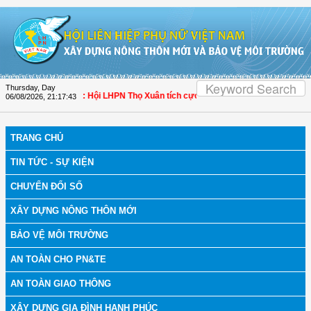
Skip to Content
Thursday, Day
bệnh
| Thanh Hóa: Hội LHPN Thọ Xuân tích cực góp phần nâng cao tỷ lệ người d
06/08/2026
,
21:17:44
TRANG CHỦ
TIN TỨC - SỰ KIỆN
CHUYỂN ĐỔI SỐ
XÂY DỰNG NÔNG THÔN MỚI
BẢO VỆ MÔI TRƯỜNG
AN TOÀN CHO PN&TE
AN TOÀN GIAO THÔNG
XÂY DỰNG GIA ĐÌNH HẠNH PHÚC