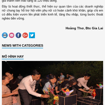
giá thành tiền trao tặng là 12
0 triệu
đồng.
Đây là hoạt động thiết thực
,
thể hiện sự quan tâm của các doanh nghiệp
nữ
chung tay hỗ trợ hội viên phụ nữ có
hoàn cảnh khó khăn
,
giúp chị em
có điều kiện vươn
lên
phát triển kinh tế, tăng thu nhập, từng bước thoát
nghèo bền vững.
Hoàng Thơ, Btc Gia Lai
NEWS WITH CATEGORIES
MÔ HÌNH HAY