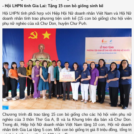
- Hội LHPN tỉnh Gia Lai:
Tặng
15 con bò giống sinh kế
Hội LHPN
tỉnh
phối hợp với Hiệp
H
ội Nữ doanh nhân Việt Nam và
Hội Nữ
doanh nhân tỉnh
trao phương tiện sinh kế (15 con bò giống) cho hội viên
phụ nữ nghèo của
xã Chư Don, huyện Chư Pưh
.
C
hương trình
đã trao tặng 15 con bò
giống
cho các
hộ hội viên phụ nữ
nghèo
của 3 thôn Thơ Ga A, B và Ia Khưng
trên địa bàn xã Chư Don
.
T
rong đó, Hiệp hội Nữ doanh nhân Việt Nam tặng 10 con
,
Hội nữ doanh
nhân tỉnh Gia Lai tặng
5
con. Mỗi
con bò
giống
trị
giá
8 triệu đồng
, tổng trị