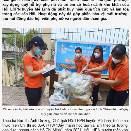
xây dựng quỹ hỗ trợ phụ nữ và trẻ em có hoàn cảnh khó khăn của
Hội LHPN huyện Mê Linh đã phát huy hiệu quả tích cực và lan tỏa
trong các cấp Hội. Hoạt động này đã góp phần bảo vệ môi trường,
thu hút đông đảo hội viên phụ nữ và người dân tham gia.
Chị em cán bộ hội viên phụ nữ huyện Mê Linh tích cực tham gia mô hình “Điểm nhân ái” gây
quỹ giúp phụ nữ và trẻ em khó khăn
Theo bà Bùi Thị Ánh Dương, Chủ tịch Hội LHPN huyện Mê Linh, triển khai
thực hiện Chỉ thị số 05-CT/TW “Đẩy mạnh học tập và làm theo tư tưởng,
đạo đức, phong cách Hồ Chí Minh”, năm 2021, Hội LHPN huyện triển khai