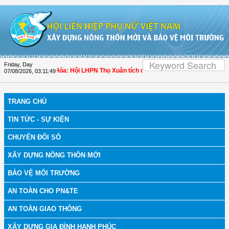
Skip to Content
Friday, Day
ch bệnh
| Thanh Hóa: Hội LHPN Thọ Xuân tích cực góp phần nâng cao tỷ lệ ngườ
07/08/2026
,
03:11:49
TRANG CHỦ
TIN TỨC - SỰ KIỆN
CHUYỂN ĐỔI SỐ
XÂY DỰNG NÔNG THÔN MỚI
BẢO VỆ MÔI TRƯỜNG
AN TOÀN CHO PN&TE
AN TOÀN GIAO THÔNG
XÂY DỰNG GIA ĐÌNH HẠNH PHÚC