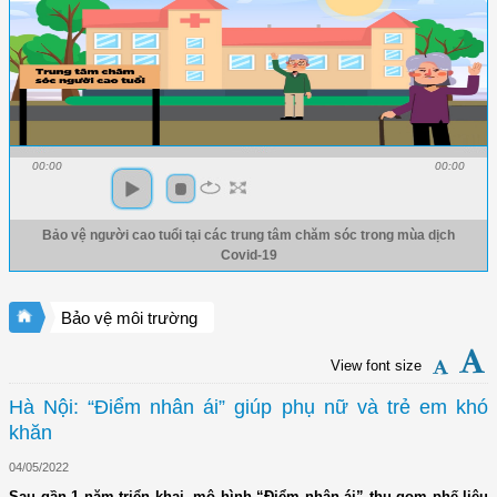
00:00
00:00
Bảo vệ người cao tuổi tại các trung tâm chăm sóc trong mùa dịch
Covid-19
Bảo vệ môi trường
View font size
Hà Nội: “Điểm nhân ái” giúp phụ nữ và trẻ em khó
khăn
04/05/2022
Sau gần 1 năm triển khai, mô hình “Điểm nhân ái” thu gom phế liệu