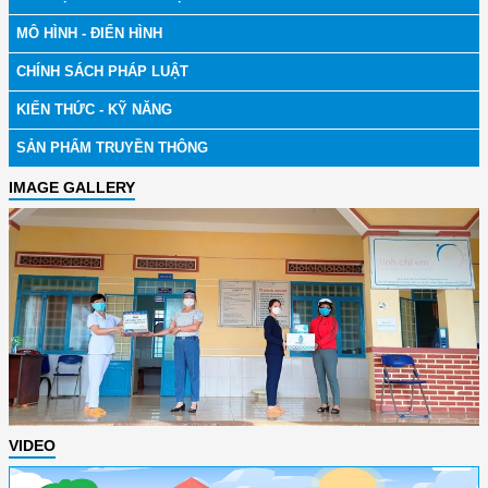
MÔ HÌNH - ĐIỂN HÌNH
CHÍNH SÁCH PHÁP LUẬT
KIẾN THỨC - KỸ NĂNG
SẢN PHẨM TRUYỀN THÔNG
IMAGE GALLERY
VIDEO