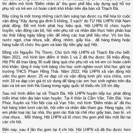
thí điểm mô hình “Điểm nhân ái” thu gom phế liệu xây dựng quỹ hỗ trợ
phụ nữ và trẻ em có hoàn cảnh khó khăn trên địa bàn xã Thạch Đà.
Đây cũng là một trong những cách làm sáng tạo được cụ thể hóa từ cuộc
vận động “Xây dựng gia đình 5 không, 3 sạch” do TƯ Hội LHPN Việt Nam
phát động. Để mô hình phát huy hiệu quả, Hội LHPN tổ chức tuyên
truyền, vận động cán bộ, hội viên phụ nữ và nhân dân thực hiện phân loại
rác thải hằng ngày bằng việc để riêng các loại phế liệu như: Vỏ lon bia,
nước ngọt, chai nhựa, sắt, đồng, nhôm, giấy bìa... để hàng tháng hoặc
hàng tuần tổ chức thu gom và bán lấy tiền gây quỹ Hội.
Đồng chí Nguyễn Thị Thơm, Chủ tịch Hội LHPN xã Thạch Đà cho biết:
Năm 2021, mô hình làm điểm ở thôn 1 và 2 đã thu được 56 triệu đồng,
Hội PN đã trao tặng 30 suất tặng quà cho phụ nữ và trẻ em có hoàn cảnh
khó khăn; tặng 4 máy tính bảng cho học sinh nghèo vượt khó học giỏi tại
trường THCS Phạm Hồng Thái. Năm 2022, Hội LHPN xã vận động hội
viên thu gom được 25 xe đạp cũ và vận động kinh phí sửa chữa, sơn
mới 19 xe đạp còn giá trị sử dụng để tặng các em học sinh nghèo trên địa
bàn và trẻ em tỉnh Hà Giang trong ngày quốc tế thiếu nhi 1/6 tới đây.
Sau mô hình điểm tại xã Thạch Đà, Hội LHPN huyện tiếp tục phát động
triển khai trên địa bàn toàn huyện. Tại 4 thôn là Cẩm Vân, Tiên Đài, Vạn
Phúc Xuyên và Yên Nội của xã Vạn Yên, mô hình “Điểm nhân ái” đã thu
hút hàng trăm lượt cán bộ, hội viên và nhân dân tham gia. Hàng ngày, chị
em phân loại rác tại nhà, thu gom rác thải tái chế như giấy báo, bao bì, vỏ
chai nhựa… Mỗi tháng, Hội LHPN xã tổ chức thu gom phế liệu một lần tại
các chi hội.
Đến nay, sau 4 lần thu gom tại 4 chi hội, Hội LHPN xã đã thu được hơn