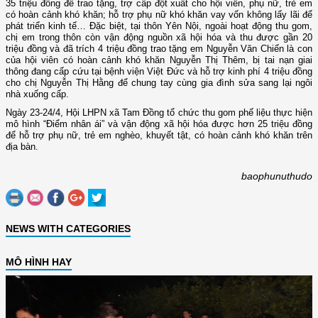
35 triệu đồng để trao tặng, trợ cấp đột xuất cho hội viên, phụ nữ, trẻ em
có hoàn cảnh khó khăn; hỗ trợ phụ nữ khó khăn vay vốn không lấy lãi để
phát triển kinh tế… Đặc biệt, tại thôn Yên Nội, ngoài hoạt động thu gom,
chị em trong thôn còn vận động nguồn xã hội hóa và thu được gần 20
triệu đồng và đã trích 4 triệu đồng trao tặng em Nguyễn Văn Chiến là con
của hội viên có hoàn cảnh khó khăn Nguyễn Thị Thêm, bị tai nạn giai
thông đang cấp cứu tại bệnh viện Việt Đức và hỗ trợ kinh phí 4 triệu đồng
cho chị Nguyễn Thị Hằng để chung tay cùng gia đình sửa sang lại ngôi
nhà xuống cấp.
Ngày 23-24/4, Hội LHPN xã Tam Đồng tổ chức thu gom phế liệu thực hiện
mô hình “Điểm nhân ái” và vận động xã hội hóa được hơn 25 triệu đồng
để hỗ trợ phụ nữ, trẻ em nghèo, khuyết tật, có hoàn cảnh khó khăn trên
địa bàn.
baophunuthudo
NEWS WITH CATEGORIES
MÔ HÌNH HAY