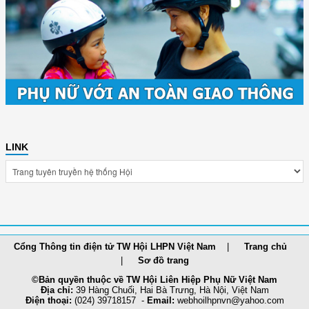
LINK
Cổng Thông tin điện tử TW Hội LHPN Việt Nam
Trang chủ
Sơ đồ trang
©Bản quyền thuộc về TW Hội Liên Hiệp Phụ Nữ Việt Nam
Địa chỉ:
39 Hàng Chuối, Hai Bà Trưng, Hà Nội, Việt Nam
Điện thoại:
(024) 39718157 -
Email:
webhoilh
pnvn@yahoo.com