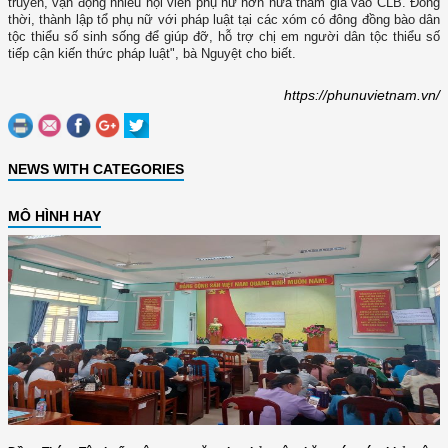
truyền, vận động nhiều hội viên phụ nữ hơn nữa tham gia vào CLB. Đồng
thời, thành lập tổ phụ nữ với pháp luật tại các xóm có đông đồng bào dân
tộc thiểu số sinh sống để giúp đỡ, hỗ trợ chị em người dân tộc thiểu số
tiếp cận kiến thức pháp luật", bà Nguyệt cho biết.
https://phunuvietnam.vn/
NEWS WITH CATEGORIES
MÔ HÌNH HAY