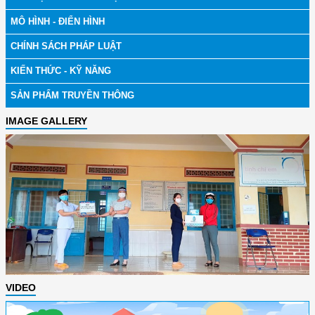
MÔ HÌNH - ĐIỂN HÌNH
CHÍNH SÁCH PHÁP LUẬT
KIẾN THỨC - KỸ NĂNG
SẢN PHẨM TRUYỀN THÔNG
IMAGE GALLERY
VIDEO