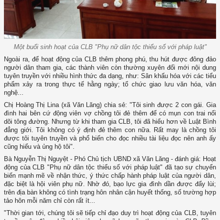
Một buổi sinh hoạt của CLB "Phụ nữ dân tộc thiểu số với pháp luật"
Ngoài ra, để hoạt động của CLB thêm phong phú, thu hút được đông đảo
người dân tham gia, các thành viên còn thường xuyên đổi mới nội dung
tuyên truyền với nhiều hình thức đa dạng, như: Sân khấu hóa với các tiểu
phẩm xảy ra trong thực tế hằng ngày; tổ chức giao lưu văn hóa, văn
nghệ...
Chị Hoàng Thị Lina (xã Văn Lăng) chia sẻ: "Tôi sinh được 2 con gái. Gia
đình hai bên cứ động viên vợ chồng tôi đẻ thêm để có mụn con trai nối
dõi tông đường. Nhưng từ khi tham gia CLB, tôi đã hiểu hơn về Luật Bình
đẳng giới. Tôi không có ý định đẻ thêm con nữa. Rất may là chồng tôi
được tôi tuyên truyền và phổ biến cho đọc nhiều tài liệu đọc nên anh ấy
cũng hiểu và ủng hộ tôi".
Bà Nguyễn Thị Nguyệt - Phó Chủ tịch UBND xã Văn Lăng - đánh giá: Hoạt
động của CLB "Phụ nữ dân tộc thiểu số với pháp luật" đã tạo sự chuyển
biến mạnh mẽ về nhận thức, ý thức chấp hành pháp luật của người dân,
đặc biệt là hội viên phụ nữ. Nhờ đó, bạo lực gia đình dần được đẩy lùi;
trên địa bàn không có tình trạng hôn nhân cận huyết thống, số trường hợp
tảo hôn mỗi năm chỉ còn rất ít...
"Thời gian tới, chúng tôi sẽ tiếp chỉ đạo duy trì hoạt động của CLB, tuyên