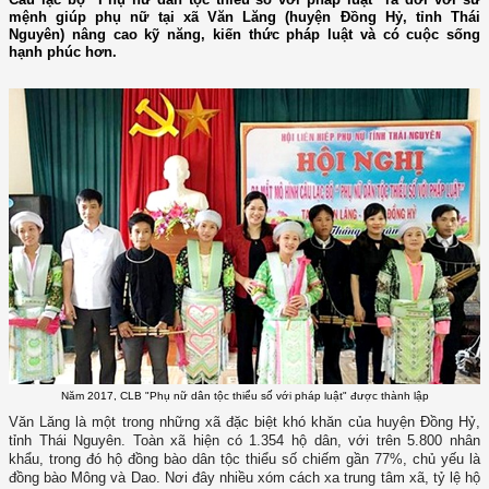
mệnh giúp phụ nữ tại xã Văn Lăng (huyện Đồng Hỷ, tỉnh Thái
Nguyên) nâng cao kỹ năng, kiến thức pháp luật và có cuộc sống
hạnh phúc hơn.
Năm 2017, CLB "Phụ nữ dân tộc thiểu số với pháp luật" được thành lập
Văn Lăng là một trong những xã đặc biệt khó khăn của huyện Đồng Hỷ,
tỉnh Thái Nguyên. Toàn xã hiện có 1.354 hộ dân, với trên 5.800 nhân
khẩu, trong đó hộ đồng bào dân tộc thiểu số chiếm gần 77%, chủ yếu là
đồng bào Mông và Dao. Nơi đây nhiều xóm cách xa trung tâm xã, tỷ lệ hộ