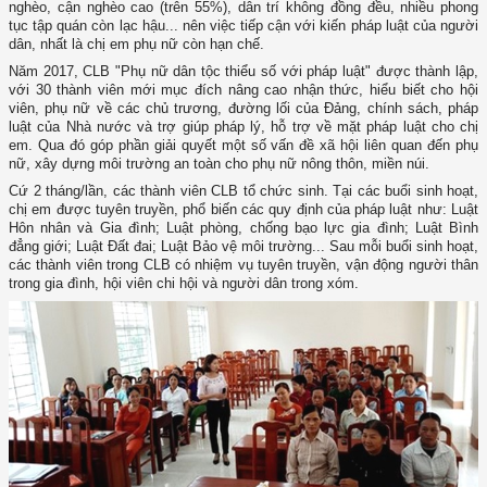
nghèo, cận nghèo cao (trên 55%), dân trí không đồng đều, nhiều phong
tục tập quán còn lạc hậu... nên việc tiếp cận với kiến pháp luật của người
dân, nhất là chị em phụ nữ còn hạn chế.
Năm 2017, CLB "Phụ nữ dân tộc thiểu số với pháp luật" được thành lập,
với 30 thành viên mới mục đích nâng cao nhận thức, hiểu biết cho hội
viên, phụ nữ về các chủ trương, đường lối của Đảng, chính sách, pháp
luật của Nhà nước và trợ giúp pháp lý, hỗ trợ về mặt pháp luật cho chị
em. Qua đó góp phần giải quyết một số vấn đề xã hội liên quan đến phụ
nữ, xây dựng môi trường an toàn cho phụ nữ nông thôn, miền núi.
Cứ 2 tháng/lần, các thành viên CLB tổ chức sinh. Tại các buổi sinh hoạt,
chị em được tuyên truyền, phổ biến các quy định của pháp luật như: Luật
Hôn nhân và Gia đình; Luật phòng, chống bạo lực gia đình; Luật Bình
đẳng giới; Luật Đất đai; Luật Bảo vệ môi trường... Sau mỗi buổi sinh hoạt,
các thành viên trong CLB có nhiệm vụ tuyên truyền, vận động người thân
trong gia đình, hội viên chi hội và người dân trong xóm.