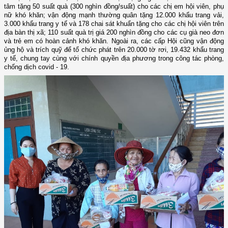
tâm tặng 50 suất quà (300 nghìn đồng/suất) cho các chị em hội viên, phụ
nữ khó khăn; vận động mạnh thường quân tặng 12.000 khẩu trang vải,
3.000 khẩu trang y tế và 178 chai sát khuẩn tặng cho các chị hội viên trên
địa bàn thị xã; 110 suất quà trị giá 200 nghìn đồng cho các cụ già neo đơn
và trẻ em có hoàn cảnh khó khăn. Ngoài ra, các cấp Hội cũng vận động
ủng hộ và trích quỹ để tổ chức phát trên 20.000 tờ rơi, 19.432 khẩu trang
y tế, chung tay cùng với chính quyền địa phương trong công tác phòng,
chống dịch covid - 19.