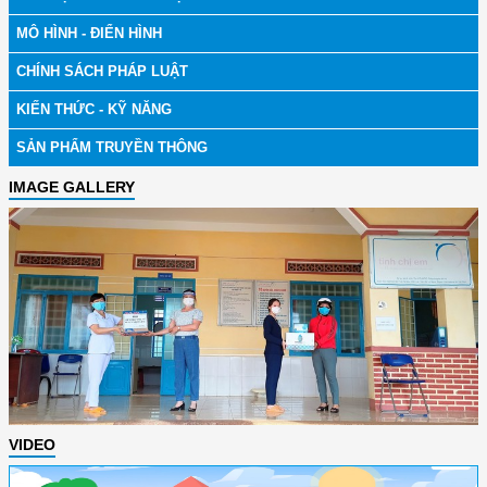
MÔ HÌNH - ĐIỂN HÌNH
CHÍNH SÁCH PHÁP LUẬT
KIẾN THỨC - KỸ NĂNG
SẢN PHẨM TRUYỀN THÔNG
IMAGE GALLERY
VIDEO