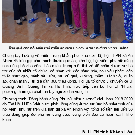
Tặng quà cho hội viên khó khăn do dịch Covid-19 tại Phường Nhơn Thành
Chung tay hướng về miền Trung khắc phục sau cơn lũ, Hội LHPN xã An
Nhơn đã kêu gọi các mạnh thường quân, cán bộ, hội viên, phụ nữ cùng
nhau ủng hộ cho đồng bào miền Trung ruột thịt và đã nhận được sự hỗ
trợ của rất nhiều tổ chức, cá nhân với các hàng hóa, nhu yếu phẩm cần
thiết như: gạo, bánh tét, sữa, rau củ quả, đường, mắm, sách vở, quần
áo, chăn màn… trị giá gần 300 triệu đồng. Hội đã tổ chức 3 chuyến xe đi
Quảng Bình, Quảng Trị và Hà Tĩnh, trực tiếp cán bộ Hội LHPN xã,
phường tham gia phát tận tay người dân vùng lũ.
Chương trình “Đồng hành cùng Phụ nữ biên cương” giai
đoạn 2018-2020
do TW Hội LHPN Việt Nam phát động cũng được sự ủng hộ nhiệt tình của
hội viên, phụ nữ trên địa bàn thị xã An Nhơn với tổng số tiền lên đến 58
triệu đồng giúp đỡ phụ nữ vùng cao, vùng biển đảo có hoàn cảnh khó
khăn.
Hội LHPN tỉnh Khánh Hòa