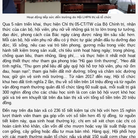
Hoạt động tiếp sức đến trường do Hội LHPN thị xã tổ chức
Qua 5 năm triển khai, thực hiện Chỉ thị 05-CT/TW của Bộ Chính trị, nhận
thức của cán bộ, hội viên, phụ nữ về những giá trị to lớn trong tư tưởng,
đạo đức, phong cách của Bác ngày càng được nâng lên sâu sắc hơn.
Mỗi cán bộ, hội viên phụ nữ đều có ý thức tự giác phấn đấu tu dưỡng đạo
đức, lối sống, nêu cao vai trò tiên phong, gương mẫu trong việc thực
hành tiết kiệm trong sản xuất, chi tiêu sinh hoạt hàng ngày; trong phòng,
chống quan liêu, tham nhũng, lãng phí,… và thực hiện ít nhất một hoạt
động thiết thực như tham gia phong trào “Hũ gạo tình thương”, “Heo đất
tình nghĩa, “Thu gom phế liệu để gây quỹ hội hỗ trợ hội viên, phụ nữ ốm
đau, hoạn nạn”; tham gia hiến đất mở đường; trồng và chăm sóc đường
hoa; giữ gìn vệ sinh môi trường… Từ năm 2017 đến nay, Hội tổ chức
khui heo đất tình nghĩa 2 lần, thu về số tiền trên 14 triệu đồng và từ nguồn
vận động mạnh thường quân đã tổ chức tặng 60 suất quà, mỗi suất trị giá
300 nghìn đồng cho các cháu học sinh là con cán bộ hội vượt khó học
giỏi và trẻ em khuyết tật trên địa bàn thị xã với tổng số tiền trên 20 triệu
đồng.
Đến nay trên địa bàn xã có 236 tổ tiết kiệm tại chi hội với hơn 15 nghìn
lượt thành viên tham gia góp vốn với số tiền hơn 45 tỷ đồng, từ nguồn
tiết kiệm này, qua sinh hoạt thường kỳ, chị em sẽ xét chọn các chị có
hoàn cảnh khó khăn, cần vốn để cho mượn hoặc vay lãi suất thấp mua
con giống, cây giống hoặc đầu tư mua bán nhỏ. Hàng quý, Hội phối hợp
với các mạnh thường quân tổ chức nấu và phát 150 suất cơm chay cho