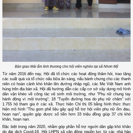
Bàn giao Mái ấm tình thương cho hội viên nghèo tại xã Nhơn Mỹ
Từ năm 2016 đến nay, Hội đã tổ chức các hoạt động thăm hỏi, trao tặng
các suất quà và tổ chức nấu bữa ăn sáng, nấu bánh chưng cho các thanh
niên có hoàn cảnh khó khăn lên đường nhập ngũ, các Mẹ Việt Nam anh
hùng trên địa bàn xã. Hội đã hướng dẫn các cấp cơ sở xây dựng mô hình
dân vận khéo về công tác vệ sinh môi trường, như “Phụ nữ chung tay
hành động vì môi trường”; 18 “Tuyến đường hoa do phụ nữ chăm” với
1.755 hộ tham gia ở các xã. Thực hiện Chỉ thị 05 bằng hình thức thực
hiện mô hình “Thu gom phế liệu gây quỹ hỗ trợ hội viên phụ nữ ốm đau,
hoạn nạn”, quyên góp được số tiền hơn 33 triệu đồng giúp 37 chị khó
khăn, hoạn nạn.
Đặc biệt trong năm 2020, nhằm góp phần hỗ trợ người dân gặp khó khăn
do đại dịch Covid-19, Hội LHPN xã vận động nguồn lực từ các nhà hảo