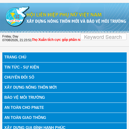
Skip to Content
Friday, Day
Hóa: Hội LHPN Thọ Xuân tích cực góp phần nâng cao tỷ lệ người dân tham gia b
07/08/2026
,
21:23:52
TRANG CHỦ
TIN TỨC - SỰ KIỆN
CHUYỂN ĐỔI SỐ
XÂY DỰNG NÔNG THÔN MỚI
BẢO VỆ MÔI TRƯỜNG
AN TOÀN CHO PN&TE
AN TOÀN GIAO THÔNG
XÂY DỰNG GIA ĐÌNH HẠNH PHÚC