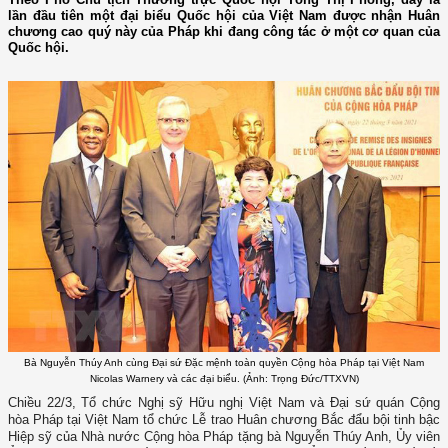
lần đầu tiên một đại biểu Quốc hội của Việt Nam được nhận Huân
chương cao quý này của Pháp khi đang công tác ở một cơ quan của
Quốc hội.
Bà Nguyễn Thúy Anh cùng Đại sứ Đặc mệnh toàn quyền Cộng hòa Pháp tại Việt Nam
Nicolas Warnery và các đại biểu. (Ảnh: Trọng Đức/TTXVN)
Chiều 22/3, Tổ chức Nghị sỹ Hữu nghị Việt Nam và Đại sứ quán Cộng
hòa Pháp tại Việt Nam tổ chức Lễ trao Huân chương Bắc đẩu bội tinh bậc
Hiệp sỹ của Nhà nước Cộng hòa Pháp tặng bà Nguyễn Thúy Anh, Ủy viên