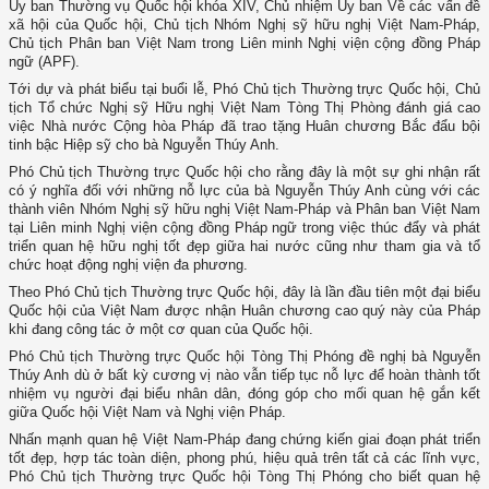
Ủy ban Thường vụ Quốc hội khóa XIV, Chủ nhiệm Ủy ban Về các vấn đề
xã hội của Quốc hội, Chủ tịch Nhóm Nghị sỹ hữu nghị Việt Nam-Pháp,
Chủ tịch Phân ban Việt Nam trong Liên minh Nghị viện cộng đồng Pháp
ngữ (APF).
Tới dự và phát biểu tại buổi lễ, Phó Chủ tịch Thường trực Quốc hội, Chủ
tịch Tổ chức Nghị sỹ Hữu nghị Việt Nam Tòng Thị Phòng đánh giá cao
việc Nhà nước Cộng hòa Pháp đã trao tặng Huân chương Bắc đẩu bội
tinh bậc Hiệp sỹ cho bà Nguyễn Thúy Anh.
Phó Chủ tịch Thường trực Quốc hội cho rằng đây là một sự ghi nhận rất
có ý nghĩa đối với những nỗ lực của bà Nguyễn Thúy Anh cùng với các
thành viên Nhóm Nghị sỹ hữu nghị Việt Nam-Pháp và Phân ban Việt Nam
tại Liên minh Nghị viện cộng đồng Pháp ngữ trong việc thúc đẩy và phát
triển quan hệ hữu nghị tốt đẹp giữa hai nước cũng như tham gia và tổ
chức hoạt động nghị viện đa phương.
Theo Phó Chủ tịch Thường trực Quốc hội, đây là lần đầu tiên một đại biểu
Quốc hội của Việt Nam được nhận Huân chương cao quý này của Pháp
khi đang công tác ở một cơ quan của Quốc hội.
Phó Chủ tịch Thường trực Quốc hội Tòng Thị Phóng đề nghị bà Nguyễn
Thúy Anh dù ở bất kỳ cương vị nào vẫn tiếp tục nỗ lực để hoàn thành tốt
nhiệm vụ người đại biểu nhân dân, đóng góp cho mối quan hệ gắn kết
giữa Quốc hội Việt Nam và Nghị viện Pháp.
Nhấn mạnh quan hệ Việt Nam-Pháp đang chứng kiến giai đoạn phát triển
tốt đẹp, hợp tác toàn diện, phong phú, hiệu quả trên tất cả các lĩnh vực,
Phó Chủ tịch Thường trực Quốc hội Tòng Thị Phóng cho biết quan hệ