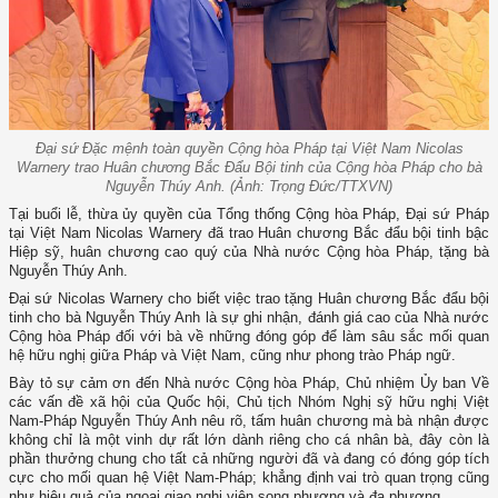
Đại sứ Đặc mệnh toàn quyền Cộng hòa Pháp tại Việt Nam Nicolas
Warnery trao Huân chương Bắc Đẩu Bội tinh của Cộng hòa Pháp cho bà
Nguyễn Thúy Anh. (Ảnh: Trọng Đức/TTXVN)
Tại buổi lễ, thừa ủy quyền của Tổng thống Cộng hòa Pháp, Đại sứ Pháp
tại Việt Nam Nicolas Warnery đã trao Huân chương Bắc đẩu bội tinh bậc
Hiệp sỹ, huân chương cao quý của Nhà nước Cộng hòa Pháp, tặng bà
Nguyễn Thúy Anh.
Đại sứ Nicolas Warnery cho biết việc trao tặng Huân chương Bắc đẩu bội
tinh cho bà Nguyễn Thúy Anh là sự ghi nhận, đánh giá cao của Nhà nước
Cộng hòa Pháp đối với bà về những đóng góp để làm sâu sắc mối quan
hệ hữu nghị giữa Pháp và Việt Nam, cũng như phong trào Pháp ngữ.
Bày tỏ sự cảm ơn đến Nhà nước Cộng hòa Pháp, Chủ nhiệm Ủy ban Về
các vấn đề xã hội của Quốc hội, Chủ tịch Nhóm Nghị sỹ hữu nghị Việt
Nam-Pháp Nguyễn Thúy Anh nêu rõ, tấm huân chương mà bà nhận được
không chỉ là một vinh dự rất lớn dành riêng cho cá nhân bà, đây còn là
phần thưởng chung cho tất cả những người đã và đang có đóng góp tích
cực cho mối quan hệ Việt Nam-Pháp; khẳng định vai trò quan trọng cũng
như hiệu quả của ngoại giao nghị viện song phương và đa phương.