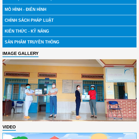
MÔ HÌNH - ĐIỂN HÌNH
CHÍNH SÁCH PHÁP LUẬT
KIẾN THỨC - KỸ NĂNG
SẢN PHẨM TRUYỀN THÔNG
IMAGE GALLERY
VIDEO