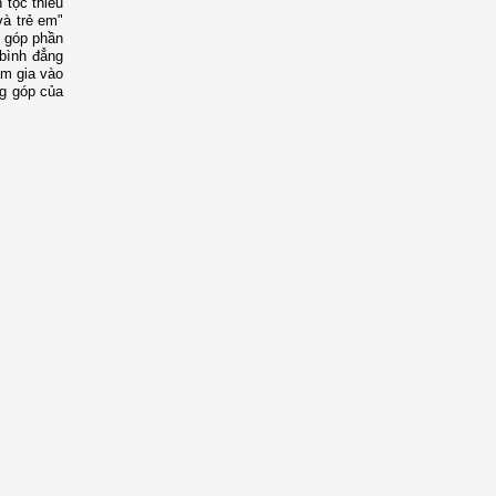
 tộc thiểu
và trẻ em"
8 góp phần
 bình đẳng
am gia vào
ng góp của