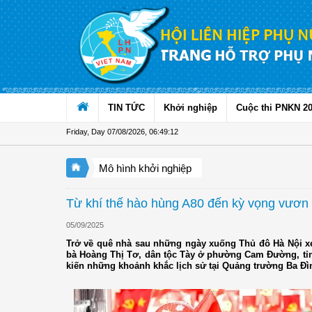
Skip to Content
TIN TỨC
Khởi nghiệp
Cuộc thi PNKN 2
Friday, Day 07/08/2026
,
06:49:14
Mô hình khởi nghiệp
Từ khí thế hào hùng A80 đến kỳ vọng vươn m
05/09/2025
Trở về quê nhà sau những ngày xuống Thủ đô Hà Nội x
bà Hoàng Thị Tơ, dân tộc Tày ở phường Cam Đường, tỉnh
kiến những khoảnh khắc lịch sử tại Quảng trường Ba Đ