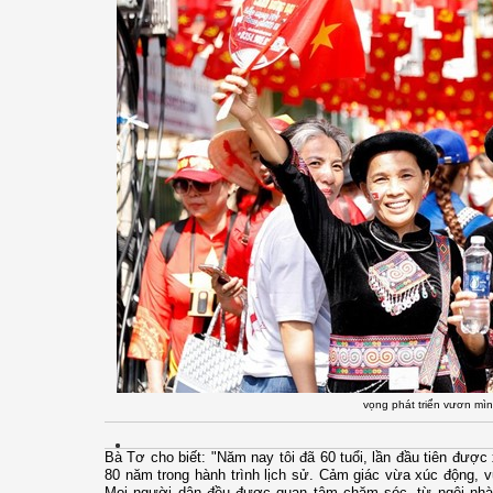
vọng phát triển vươn mì
Bà Tơ cho biết: "Năm nay tôi đã 60 tuổi, lần đầu tiên được
80 năm trong hành trình lịch sử. Cảm giác vừa xúc động, 
Mọi người dân đều được quan tâm chăm sóc, từ ngôi nhà,