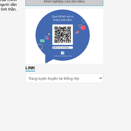
khởi nghiệp cần tìm hiểu
 người dân
tinh thần,
LINK