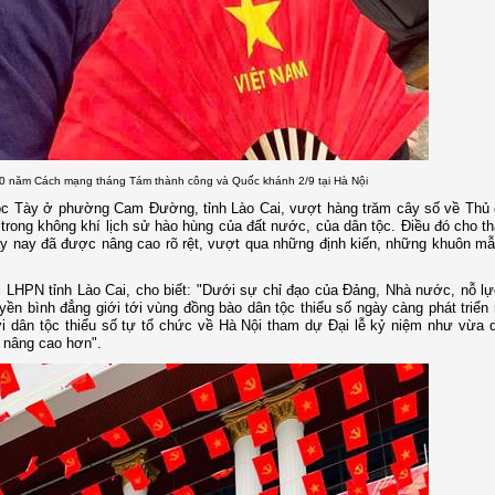
80 năm Cách mạng tháng Tám thành công và Quốc khánh 2/9 tại Hà Nội
ộc Tày ở phường Cam Đường, tỉnh Lào Cai, vượt hàng trăm cây số về Thủ 
rong không khí lịch sử hào hùng của đất nước, của dân tộc. Điều đó cho thấ
gày nay đã được nâng cao rõ rệt, vượt qua những định kiến, những khuôn m
LHPN tỉnh Lào Cai, cho biết: "Dưới sự chỉ đạo của Đảng, Nhà nước, nỗ lự
ền bình đẳng giới tới vùng đồng bào dân tộc thiểu số ngày càng phát triển
ời dân tộc thiểu số tự tổ chức về Hà Nội tham dự Đại lễ kỷ niệm như vừa 
 nâng cao hơn".