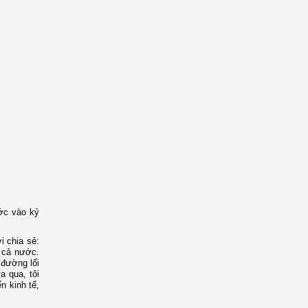
ước vào kỷ
 chia sẻ:
n cả nước.
 đường lối
a qua, tôi
n kinh tế,