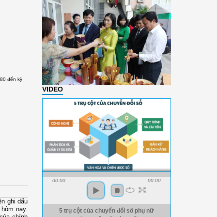
A80 đến kỳ
VIDEO
00:00
00:00
ện ghi dấu
ư hôm nay.
5 trụ cột của chuyển đổi số phụ nữ
của chính