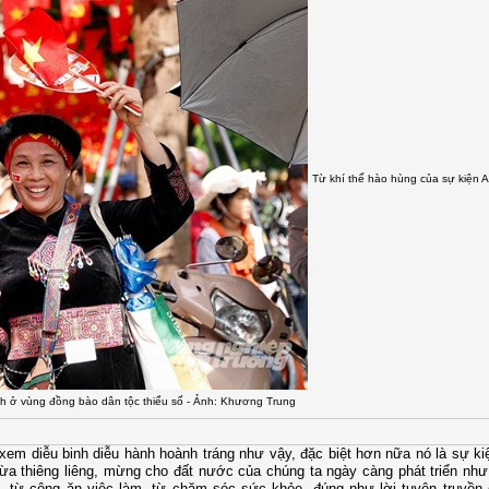
Từ khí thế hào hùng của sự kiện 
nh ở vùng đồng bào dân tộc thiểu số - Ảnh: Khương Trung
 xem diễu binh diễu hành hoành tráng như vậy, đặc biệt hơn nữa nó là sự ki
vừa thiêng liêng, mừng cho đất nước của chúng ta ngày càng phát triển nh
 từ công ăn việc làm, từ chăm sóc sức khỏe, đúng như lời tuyên truyền 