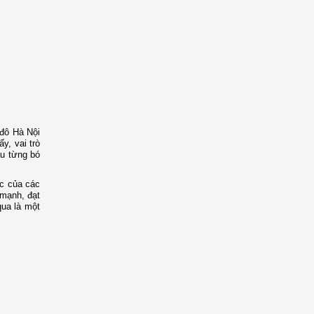
đô Hà Nội
y, vai trò
ẫu từng bó
c của các
 mạnh, đạt
qua là một