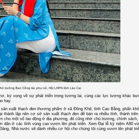
ó trưởng Ban Công tác phụ nữ, Hội LHPN tỉnh Lào Cai
mơ, kỳ vọng về sự phát triển trong tương lai, cùng các lực lượng khác b
o hay.
sản xuất thạch đen thương phẩm ở xã Đông Khê, tỉnh Cao Bằng, phấn khởi
i thành lập nên cơ sở sản xuất thạch đen để bán ra nhiều tỉnh, thành trê
àm cho một số lao động ở địa phương, đó cũng nhờ chủ trương, chính sách,
 dân ở các tỉnh vùng cao vươn lên phát triển. Xem Đại lễ kỷ niệm A80 vừ
Đảng, Nhà nước sẽ dành nhiều cơ hội cho chúng tôi cùng vươn lên phát triể