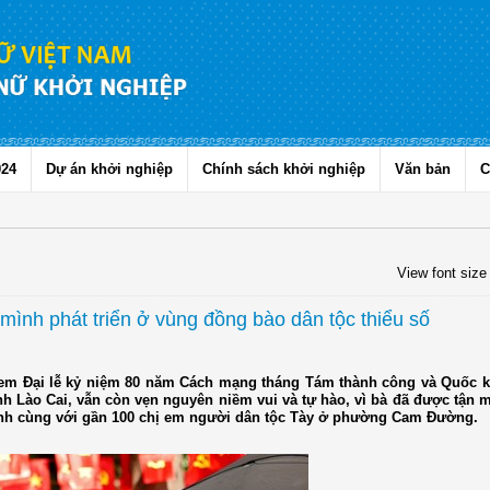
024
Dự án khởi nghiệp
Chính sách khởi nghiệp
Văn bản
C
View font size
ình phát triển ở vùng đồng bào dân tộc thiểu số
em Đại lễ kỷ niệm 80 năm Cách mạng tháng Tám thành công và Quốc k
 Lào Cai, vẫn còn vẹn nguyên niềm vui và tự hào, vì bà đã được tận 
ình cùng với gần 100 chị em người dân tộc Tày ở phường Cam Đường.