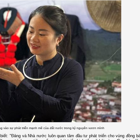
ng vào sự phát triển mạnh mẽ của đất nước trong kỷ nguyên vươn mình
biết: "Đảng và Nhà nước luôn quan tâm đầu tư phát triển cho vùng đồng b