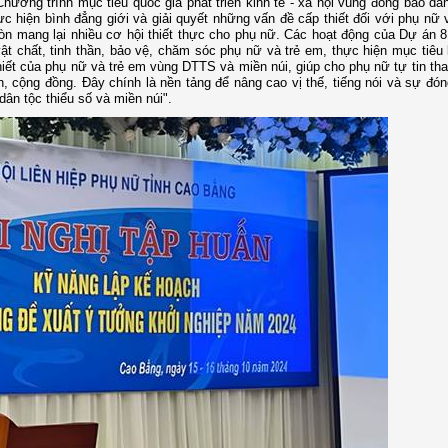
Chương trình mục tiêu quốc gia phát triển kinh tế - xã hội vùng đồng bào dân
c hiện bình đẳng giới và giải quyết những vấn đề cấp thiết đối với phụ nữ 
òn mang lại nhiều cơ hội thiết thực cho phụ nữ. Các hoạt động của Dự án 
ật chất, tinh thần, bảo vệ, chăm sóc phụ nữ và trẻ em, thực hiện mục tiêu
thiết của phụ nữ và trẻ em vùng DTTS và miền núi, giúp cho phụ nữ tự tin th
nh, cộng đồng. Đây chính là nền tảng để nâng cao vị thế, tiếng nói và sự đó
dân tộc thiểu số và miền núi".