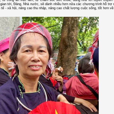
ời gian tới, Đảng, Nhà nước, sẽ dành nhiều hơn nữa các chương trình hỗ trợ
h tế - xã hội, nâng cao thu nhập, nâng cao chất lượng cuộc sống, tốt hơn về 