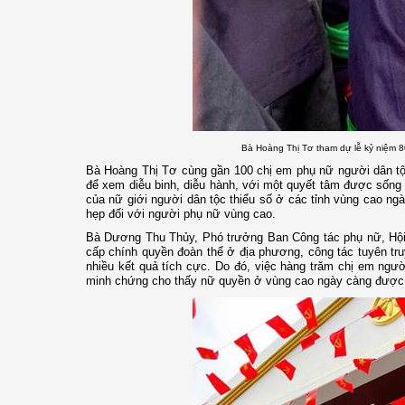
Bà Hoàng Thị Tơ tham dự lễ kỷ niệm 
Bà Hoàng Thị Tơ cùng gần 100 chị em phụ nữ người dân t
để xem diễu binh, diễu hành, với một quyết tâm được sống t
của nữ giới người dân tộc thiểu số ở các tỉnh vùng cao n
hẹp đối với người phụ nữ vùng cao.
Bà Dương Thu Thủy, Phó trưởng Ban Công tác phụ nữ, Hội 
cấp chính quyền đoàn thể ở địa phương, công tác tuyên truy
nhiều kết quả tích cực. Do đó, việc hàng trăm chị em ngư
minh chứng cho thấy nữ quyền ở vùng cao ngày càng được