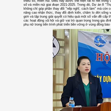
thiểu số, miền núi. Điều này được thể hiện rất rõ nét trong 
số và miền núi giai đoạn 2021-2025. Trong đó, Dự án 8 "Thự
không chỉ góp phần thay đổi "nếp nghĩ, cách làm" mà còn c
nâng cao nhận thức, thay đổi định kiến, chăm lo đời sống v
giới và tập trung giải quyết có hiệu quả một số vấn đề cấp 
các hoạt động xã hội và giữ vai trò quan trọng trong gia đì
phụ nữ trong tiến trình phát triển bền vững ở vùng đồng bào 