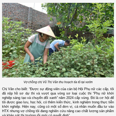
Vợ chồng chị Vũ Thị Vân thu hoạch tía tô tại vườn
Chị Vân cho biết: “Được sự động viên của cán bộ Hội Phụ nữ các cấp, tôi
đã nộp hồ sơ dự thi và vượt qua vòng sơ loại cuộc thi “Phụ nữ khởi
nghiệp sáng tạo và chuyển đổi xanh” năm 2024 cấp vùng. Đó là cơ hội để
tôi được giao lưu, học hỏi, có thêm kiến thức, kinh nghiệm trong thực tiễn
khởi nghiệp. Hiện nay, cũng có một số đơn vị, cá nhân muốn đầu tư vào
HTX nhưng vợ chồng tôi đang nghiên cứu nâng cao chất lượng sản phẩm
và khảo sát thị trường rồi mới có quyết định”