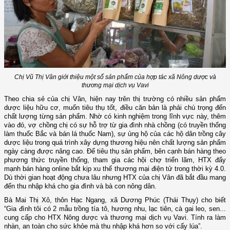
Chị Vũ Thị Vân giới thiệu một số sản phẩm của hợp tác xã Nông dược và
thương mại dịch vụ Vavi
Theo chia sẻ của chị Vân, hiện nay trên thị trường có nhiều sản phẩm
dược liệu hữu cơ, muốn tiêu thụ tốt, điều căn bản là phải chú trọng đến
chất lượng từng sản phẩm. Nhờ có kinh nghiệm trong lĩnh vực này, thêm
vào đó, vợ chồng chị có sự hỗ trợ từ gia đình nhà chồng (có truyền thống
làm thuốc Bắc và bán lá thuốc Nam), sự ủng hộ của các hộ dân trồng cây
dược liệu trong quá trình xây dựng thương hiệu nên chất lượng sản phẩm
ngày càng được nâng cao. Để tiêu thụ sản phẩm, bên cạnh bán hàng theo
phương thức truyền thống, tham gia các hội chợ triển lãm, HTX đẩy
mạnh bán hàng online bắt kịp xu thế thương mại điện tử trong thời kỳ 4.0.
Dù thời gian hoạt động chưa lâu nhưng HTX của chị Vân đã bắt đầu mang
đến thu nhập khá cho gia đình và bà con nông dân.
Bà Mai Thị Xô, thôn Hạc Ngang, xã Dương Phúc (Thái Thụy) cho biết
“Gia đình tôi có 2 mẫu trồng tía tô, hương nhu, lạc tiên, cà gai leo, sen...
cung cấp cho HTX Nông dược và thương mại dịch vụ Vavi. Tính ra làm
nhàn, an toàn cho sức khỏe mà thu nhập khá hơn so với cấy lúa”.