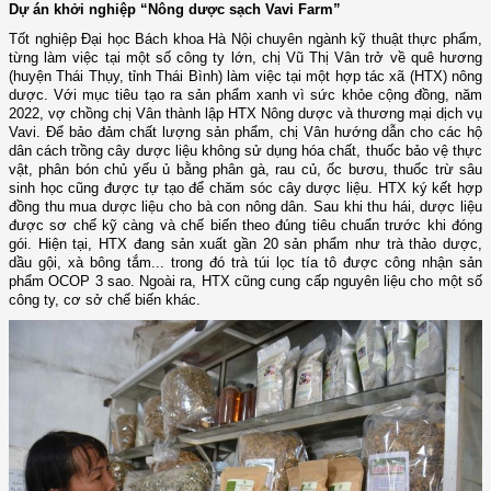
Dự án khởi nghiệp “Nông dược sạch Vavi Farm”
Tốt nghiệp Đại học Bách khoa Hà Nội chuyên ngành kỹ thuật thực phẩm,
từng làm việc tại một số công ty lớn, chị Vũ Thị Vân trở về quê hương
(huyện Thái Thụy, tỉnh Thái Bình) làm việc tại một hợp tác xã (HTX) nông
dược. Với mục tiêu tạo ra sản phẩm xanh vì sức khỏe cộng đồng, năm
2022, vợ chồng chị Vân thành lập HTX Nông dược và thương mại dịch vụ
Vavi. Để bảo đảm chất lượng sản phẩm, chị Vân hướng dẫn cho các hộ
dân cách trồng cây dược liệu không sử dụng hóa chất, thuốc bảo vệ thực
vật, phân bón chủ yếu ủ bằng phân gà, rau củ, ốc bươu, thuốc trừ sâu
sinh học cũng được tự tạo để chăm sóc cây dược liệu. HTX ký kết hợp
đồng thu mua dược liệu cho bà con nông dân. Sau khi thu hái, dược liệu
được sơ chế kỹ càng và chế biến theo đúng tiêu chuẩn trước khi đóng
gói. Hiện tại, HTX đang sản xuất gần 20 sản phẩm như trà thảo dược,
dầu gội, xà bông tắm... trong đó trà túi lọc tía tô được công nhận sản
phẩm OCOP 3 sao. Ngoài ra, HTX cũng cung cấp nguyên liệu cho một số
công ty, cơ sở chế biến khác.