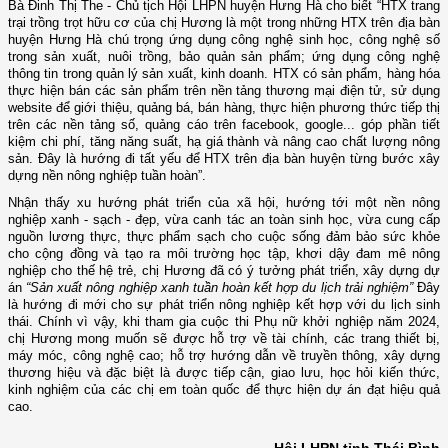
Bà Đinh Thị The - Chủ tịch Hội LHPN huyện Hưng Hà cho biết “HTX trang
trại trồng trọt hữu cơ của chị Hương là một trong những HTX trên địa bàn
huyện Hưng Hà chú trọng ứng dụng công nghệ sinh học, công nghệ số
trong sản xuất, nuôi trồng, bảo quản sản phẩm; ứng dụng công nghệ
thông tin trong quản lý sản xuất, kinh doanh. HTX có sản phẩm, hàng hóa
thực hiện bán các sản phẩm trên nền tảng thương mại điện tử, sử dụng
website để giới thiệu, quảng bá, bán hàng, thực hiện phương thức tiếp thị
trên các nền tảng số, quảng cáo trên facebook, google... góp phần tiết
kiệm chi phí, tăng năng suất, hạ giá thành và nâng cao chất lượng nông
sản. Đây là hướng đi tất yếu để HTX trên địa bàn huyện từng bước xây
dựng nền nông nghiệp tuần hoàn”.
Nhận thấy xu hướng phát triển của xã hội, hướng tới một nền nông
nghiệp xanh - sạch - đẹp, vừa canh tác an toàn sinh học, vừa cung cấp
nguồn lương thực, thực phẩm sạch cho cuộc sống đảm bảo sức khỏe
cho cộng đồng và tạo ra môi trường học tập, khơi dậy đam mê nông
nghiệp cho thế hệ trẻ, chị Hương đã có ý tưởng phát triển, xây dựng dự
án
“Sản xuất nông nghiệp xanh tuần hoàn kết hợp du lịch trải nghiệm”
Đây
là hướng đi mới cho sự phát triển nông nghiệp kết hợp với du lịch sinh
thái. Chính vì vậy, khi tham gia cuộc thi Phụ nữ khởi nghiệp năm 2024,
chị Hương mong muốn sẽ được hỗ trợ về tài chính, các trang thiết bị,
máy móc, công nghệ cao; hỗ trợ hướng dẫn về truyền thông, xây dựng
thương hiệu và đặc biệt là được tiếp cận,
giao lưu, học hỏi kiến thức,
kinh nghiệm của các chị em toàn quốc để thực hiện dự án đạt hiệu quả
cao.
Hội LHPN tỉnh Thái Bình