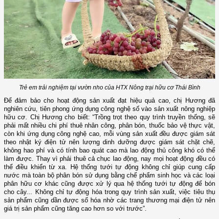
Trẻ em trải nghiệm tại vườn nho của HTX Nông trại hữu cơ Thái Bình
Để đảm bảo cho hoạt động sản xuất đạt hiệu quả cao, chị Hương đã
nghiên cứu, tiên phong
ứng dụng công nghệ số vào sản xuất nông nghiệp
hữu cơ. Chị Hương cho biết: “Trồng trọt theo quy trình truyền thống, sẽ
phải mất nhiều chi phí thuê nhân công, phân bón, thuốc bảo vệ thực vật,
còn khi ứng dụng công nghệ cao, mỗi vùng sản xuất đều được giám sát
theo nhật ký điện tử nên lượng dinh dưỡng được giám sát chặt chẽ,
không hao phí và có tính bao quát cao mà lao động thủ công khó có thể
làm được. Thay vì phải thuê cả chục lao động, nay mọi hoạt động đều có
thể điều khiển từ xa. Hệ thống tưới tự động không chỉ giúp cung cấp
nước mà toàn bộ phân bón sử dụng bằng chế phẩm sinh học và các loại
phân hữu cơ khác cũng được xử lý qua hệ thống tưới tự động để bón
cho cây... Không chỉ tự động hóa trong quy trình sản xuất, việc tiêu thụ
sản phẩm cũng dần được số hóa nhờ các trang thương mại điện tử nên
giá trị sản phẩm cũng tăng cao hơn so với trước”.