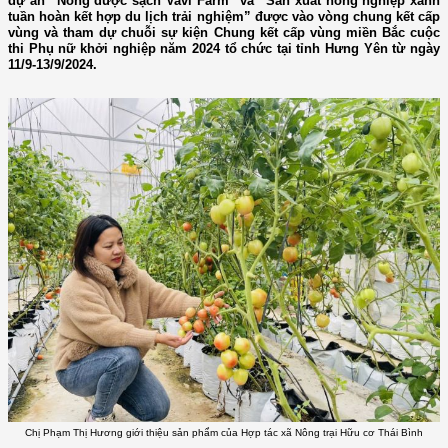
dự án “Nông dược sạch Vavi Farm” và “Sản xuất nông nghiệp xanh
tuần hoàn kết hợp du lịch trải nghiệm” được vào vòng chung kết cấp
vùng và tham dự chuỗi sự kiện Chung kết cấp vùng miền Bắc cuộc
thi Phụ nữ khởi nghiệp năm 2024 tổ chức tại tỉnh Hưng Yên từ ngày
11/9-13/9/2024.
Chị Phạm Thị Hương giới thiệu sản phẩm của Hợp tác xã Nông trại Hữu cơ Thái Bình