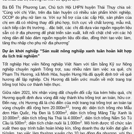
Bà Đỗ Thị Phương Lan, Chủ tịch Hội LHPN huyện Thái Thụy chia sẻ:
“Cùng với chị Vân, trên địa bàn huyện có nhiều sản phẩm khởi nghiệp,
OCOP do phụ nữ làm ra. Với sự hỗ trợ của các cấp Hội, sản phẩm của
chị em đã có những thay đổi phù hợp, tích cực về chất lượng, mẫu mã,
cách tiếp cận thị trường... đặc biệt, các chị đã dựa vào nguồn nguyên liệu
sẵn có ở địa phương để phát triển sản xuất, kết nối chặt chẽ với các hộ
nông dân để bảo đảm nguồn nguyên liệu dồi dào, đồng thời tạo việc làm,
tăng thu nhập cho phụ nữ địa phương”
Dự án khởi nghiệp “Sản xuất nông nghiệp xanh tuần hoàn kết hợp
du lịch trải nghiệm”
T
ốt nghiệp Học viên Nông nghiệp Việt Nam với tấm bằng Kỹ sư Nông
nghiệp chuyên ngành Trồng trọt, sau nhiều năm làm việc xa quê, chị
Phạm Thị Hương, xã Minh Hòa, huyện Hưng Hà đã quyết định trở về quê
hương để lập nghiệp. Chị Hương đã biến ước muốn về một trang trại
trồng trọt hữu cơ thành hiện thực.
Giữa năm 2021, khi nhận vùng đất chuyển đổi cấy lúa kém hiệu quả, chị
Hương quyết định đưa vùng đất này thành khu trồng trọt an toàn, hữu cơ.
Đến nay, chị Hương đã là chủ điền của một trang trại trồng trọt an toàn tại
2
2
vùng chuyển đổi rộng hơn 20.000m
, trong đó: diện tích trồng nho Mẫu
2
đơn Hàn Quốc, Hạ Đen là 5.000m
, diện tích trồng Măng Tây Xanh là
2
2
10.000m
; diện tích trồng Na Thái là 4.000m
, diện tích trồng Nấm Sò Tú
2
2
Cầu là 500m
; diện tích chăn nuôi là 1.000m
. Mô hình được tổ chức sản
xuất theo quy trình tuần hoàn khép kín, tổng doanh thu dự kiến đạt gần 4
tỷ/năm, tạo việc làm thường xuyên cho 10 lao động địa phương, với thu