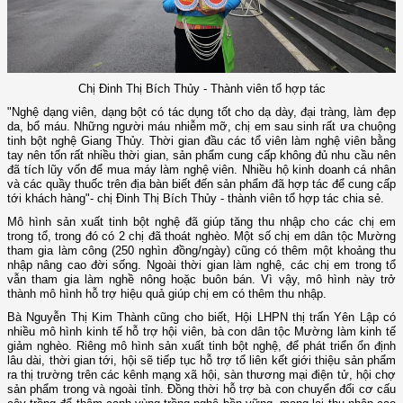
Chị Đinh Thị Bích Thủy - Thành viên tổ hợp tác
"Nghệ dạng viên, dạng bột có tác dụng tốt cho dạ dày, đại tràng, làm đẹp
da, bổ máu. Những người máu nhiễm mỡ, chị em sau sinh rất ưa chuộng
tinh bột nghệ Giang Thủy. Thời gian đầu các tổ viên làm nghệ viên bằng
tay nên tốn rất nhiều thời gian, sản phẩm cung cấp không đủ nhu cầu nên
đã tích lũy vốn để mua máy làm nghệ viên. Nhiều hộ kinh doanh cá nhân
và các quầy thuốc trên địa bàn biết đến sản phẩm đã hợp tác để cung cấp
tới khách hàng"- chị Đinh Thị Bích Thủy - thành viên tổ hợp tác chia sẻ.
Mô hình sản xuất tinh bột nghệ đã giúp tăng thu nhập cho các chị em
trong tổ, trong đó có 2 chị đã thoát nghèo. Một số chị em dân tộc Mường
tham gia làm công (250 nghìn đồng/ngày) cũng có thêm một khoảng thu
nhập nâng cao đời sống. Ngoài thời gian làm nghệ, các chị em trong tổ
vẫn tham gia làm nghề nông hoặc buôn bán. Vì vậy, mô hình này trở
thành mô hình hỗ trợ hiệu quả giúp chị em có thêm thu nhập.
Bà Nguyễn Thị Kim Thành cũng cho biết, Hội LHPN thị trấn Yên Lập có
nhiều mô hình kinh tế hỗ trợ hội viên, bà con dân tộc Mường làm kinh tế
giảm nghèo. Riêng mô hình sản xuất tinh bột nghệ, để phát triển ổn định
lâu dài, thời gian tới, hội sẽ tiếp tục hỗ trợ tổ liên kết giới thiệu sản phẩm
ra thị trường trên các kênh mạng xã hội, sàn thương mại điện tử, hội chợ
sản phẩm trong và ngoài tỉnh. Đồng thời hỗ trợ bà con chuyển đổi cơ cấu