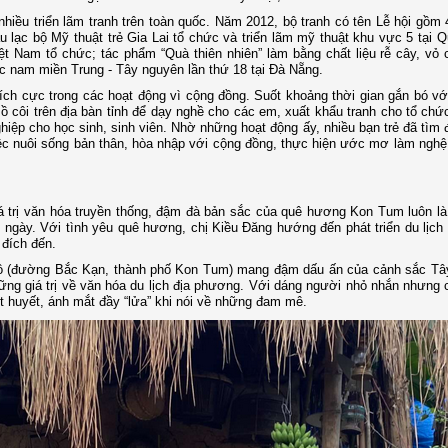
hiều triển lãm tranh trên toàn quốc. Năm 2012, bộ tranh có tên Lễ hội gồm
 lạc bộ Mỹ thuật trẻ Gia Lai tổ chức và triển lãm mỹ thuật khu vực 5 tại 
 Nam tổ chức; tác phẩm “Quà thiên nhiên” làm bằng chất liệu rễ cây, vỏ 
ực nam miền Trung - Tây nguyên lần thứ 18 tại Đà Nẵng.
ch cực trong các hoạt động vì cộng đồng. Suốt khoảng thời gian gắn bó vớ
mồ côi trên địa bàn tỉnh để dạy nghề cho các em, xuất khẩu tranh cho tổ chức
iệp cho học sinh, sinh viên. Nhờ những hoạt động ấy, nhiều bạn trẻ đã tì
ệc nuôi sống bản thân, hòa nhập với cộng đồng, thực hiện ước mơ làm nghệ
á trị văn hóa truyền thống, đậm đà bản sắc của quê hương Kon Tum luôn l
 ngày. Với tình yêu quê hương, chị Kiều Đăng hướng đến phát triển du lịch
 đích đến.
Hồ (đường Bắc Kạn, thành phố Kon Tum) mang đậm dấu ấn của cảnh sắc Tâ
ng giá trị về văn hóa du lịch địa phương. Với dáng người nhỏ nhắn nhưng 
t huyết, ánh mắt đầy “lửa” khi nói về những đam mê.