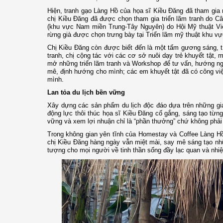
Hiện, tranh gạo Làng Hồ của họa sĩ Kiều Đăng đã tham gia n
chị Kiều Đăng đã được chọn tham gia triển lãm tranh do Câu
(khu vực Nam miền Trung-Tây Nguyên) do Hội Mỹ thuật Việt
rừng già được chọn trưng bày tại Triển lãm mỹ thuật khu v
Chị Kiều Đăng còn được biết đến là một tấm gương sáng, tí
tranh, chị cộng tác với các cơ sở nuôi dạy trẻ khuyết tật, 
mở những triển lãm tranh và Workshop để tư vấn, hướng ngh
mê, định hướng cho mình; các em khuyết tật đã có công vi
mình.
Lan tỏa du lịch bền vững
Xây dựng các sản phẩm du lịch độc đáo dựa trên những gi
động lực thôi thúc họa sĩ Kiều Đăng cố gắng, sáng tạo từng
vững và xem lợi nhuận chỉ là “phần thưởng” chứ không phải
Trong không gian yên tĩnh của Homestay và Coffee Làng 
chị Kiều Đăng hàng ngày vẫn miệt mài, say mê sáng tạo nhữ
tượng cho mọi người về tinh thần sống đầy lạc quan và nhiệ