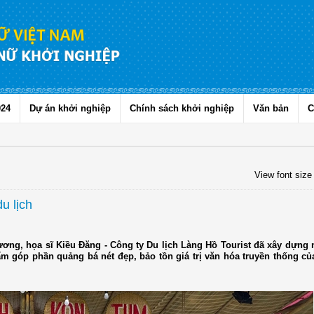
024
Dự án khởi nghiệp
Chính sách khởi nghiệp
Văn bản
C
View font size
u lịch
ương, họa sĩ Kiều Đăng - Công ty Du lịch Làng Hồ Tourist đã xây dựng 
hẩm góp phần quảng bá nét đẹp, bảo tồn giá trị văn hóa truyền thống củ