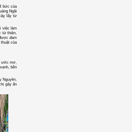
 4 bức của
Quảng Ngãi
cây lấy từ
i việc làm
 từ thiện,
m được đam
 thuật của
à ước mơ,
 xanh, bền
y Nguyên,
chị gây ấn