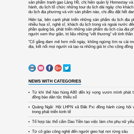
sản phẩm tranh gạo Làng Hồ, chị hiện quản lý Homestay và C
hành, du lịch tổ chức những tour du lịch dài ngày cho khác
du lịch địa phương và với sản phẩm nào, chị đều đặt hết đa
Hiện tại, bên cạnh phát triển những sản phẩm du lịch địa
nhiều họa sĩ, nghệ sĩ, khách du lịch trong và ngoài nước 
phần quảng bá, phát triển những sản phẩm du lịch của địa 
người xem thư giãn, trị liệu những “vết thương” về tinh thầ
“Cố gắng đam mê hơn mỗi ngày, không ngừng tìm ra cái mớ
địa, kết nối mọi người và tạo ra những giá trị cho cộng đồng
NEWS WITH CATEGORIES
Từ khí thế hào hùng A80 đến kỳ vọng vươn mình phát t
đồng bào dân tộc thiểu số
Quảng Ngãi: Hội LHPN xã Đăk Pxi đồng hành cùng hội 
trong phát triển kinh tế
Tổ hợp tác thổ cẩm Dao Tiền tạo việc làm cho phụ nữ yếu
Từ cô giáo công nghệ đến người gieo hạt nơi rừng sâu