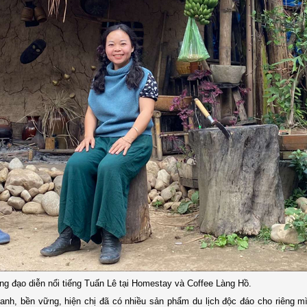
g đạo diễn nổi tiếng Tuấn Lê tại Homestay và Coffee Làng Hồ.
xanh, bền vững, hiện chị đã có nhiều sản phẩm du lịch độc đáo cho riêng m