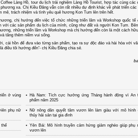
offee Làng Hồ, tour du lịch trải nghiệm Làng Hồ Tourist, hợp tác cùng các 
h phương xa. Chị Kiều Đăng vẫn còn rất nhiều dự định khác về phát triển cá
m mê, trách nhiệm và tình yêu quê hương Kon Tum lên trên hết.
 phương, chị hướng đến việc tổ chức những triển lãm và Workshop quốc tế 
đến với các sản phẩm du lịch của mình, cũng như đất và người Kon Tum. Bê
phương, những triển lãm và Workshop mà chị hướng đến còn là một cách hữu
n và tăng thêm niềm vui sống.
i, cái hồn để đưa vào từng sản phẩm, tạo ra sự độc đáo và hài hòa với v
 là điều tôi hướng đến”- chị Kiều Đăng chia sẻ.
b
riển ở vùng
Hà Nam: Tích cực hưởng ứng Tháng hành động vì An 
phẩm năm 2025
viên phụ nữ
Nữ nông dân quyết tâm vươn lên làm giàu với mô hình 
thủy hải sản tại gia đình
 thế
Yên Bái: Mô hình truyền cảm hứng giảm nghèo giúp phụ 
vươn lên