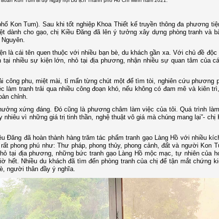
a đoàn Kon Tum đi dự Ngày hội Du lịch Thành phố Hồ Chí Minh năm 2021.
phố Kon Tum). Sau khi tốt nghiệp Khoa Thiết kế truyền thông đa phương ti
iệt dành cho gạo, chị Kiều Đăng đã lên ý tưởng xây dựng phòng tranh và b
y Nguyên.
ện là cái tên quen thuộc với nhiều bạn bè, du khách gần xa. Với chủ đề độ
 tại nhiều sự kiện lớn, nhỏ tại địa phương, nhận nhiều sự quan tâm của c
ải công phu, miệt mài, tỉ mẩn từng chút một để tìm tòi, nghiên cứu phương 
ệc làm tranh trải qua nhiều công đoạn khó, nếu không có đam mê và kiên trì
oàn chỉnh.
thưởng xứng đáng. Đó cũng là phương châm làm việc của tôi. Quá trình làm
ấy nhiêu vì những giá trị tinh thần, nghệ thuật vô giá mà chúng mang lại”- chị
iều Đăng đã hoàn thành hàng trăm tác phẩm tranh gạo Làng Hồ với nhiều kí
 rất phong phú như: Thư pháp, phong thủy, phong cảnh, đất và người Kon 
nhỏ tại địa phương, những bức tranh gạo Làng Hồ mộc mạc, tự nhiên của h
ờ hết. Nhiều du khách đã tìm đến phòng tranh của chị để tận mắt chứng ki
è, người thân đầy ý nghĩa.