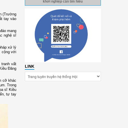
khởi nghiệp cần tìm hiểu
ện (Trường
ắt tay vào
c đáo mang
ác nghệ sĩ
pháp xử lý
, cộng với
 tranh vất
LINK
 Kiều Đăng
ch cỡ khác
Tum. Trong
ọa sĩ Kiều
ến, tự tay