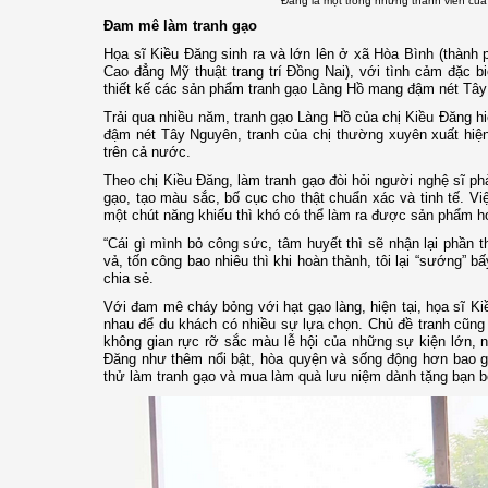
Đăng là một trong những thành viên củ
Đam mê làm tranh gạo
Họa sĩ Kiều Đăng sinh ra và lớn lên ở xã Hòa Bình (thành 
Cao đẳng Mỹ thuật trang trí Đồng Nai), với tình cảm đặc b
thiết kế các sản phẩm tranh gạo Làng Hồ mang đậm nét Tâ
Trải qua nhiều năm, tranh gạo Làng Hồ của chị Kiều Đăng hi
đậm nét Tây Nguyên, tranh của chị thường xuyên xuất hiện
trên cả nước.
Theo chị Kiều Đăng, làm tranh gạo đòi hỏi người nghệ sĩ ph
gạo, tạo màu sắc, bố cục cho thật chuẩn xác và tinh tế. Vi
một chút năng khiếu thì khó có thể làm ra được sản phẩm h
“Cái gì mình bỏ công sức, tâm huyết thì sẽ nhận lại phần 
vả, tốn công bao nhiêu thì khi hoàn thành, tôi lại “sướng” b
chia sẻ.
Với đam mê cháy bỏng với hạt gạo làng, hiện tại, họa sĩ K
nhau để du khách có nhiều sự lựa chọn. Chủ đề tranh cũng
không gian rực rỡ sắc màu lễ hội của những sự kiện lớn, 
Đăng như thêm nổi bật, hòa quyện và sống động hơn bao gi
thử làm tranh gạo và mua làm quà lưu niệm dành tặng bạn b