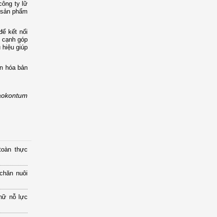
công ty lữ
c sản phẩm
để kết nối
n cạnh góp
 hiệu giúp
ăn hóa bản
aokontum
toàn thực
chăn nuôi
nữ nỗ lực