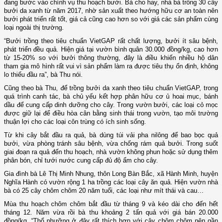
đang bước vào chính vụ thu hoạch bưởi. Bà cho hay, nhà bà trồng 30 cây
bưởi da xanh từ năm 2017, nhờ sản xuất theo hướng hữu cơ an toàn nên
bưởi phát triển rất tốt, giá cả cũng cao hơn so với giá các sản phẩm cùng
loại ngoài thị trường.
“Bưởi trồng theo tiêu chuẩn VietGAP rất chất lượng, bưởi ít sâu bệnh,
phát triển đều quả. Hiện giá tại vườn bình quân 30.000 đồng/kg, cao hơn
từ 15-20% so với bưởi thông thường, đây là điều khiến nhiều hộ dân
tham gia mô hình rất vui vì sản phẩm làm ra được tiêu thụ ổn định, không
lo thiếu đầu ra”, bà Thu nói.
Cũng theo bà Thu, để trồng bưởi da xanh theo tiêu chuẩn VietGAP, trong
quá trình canh tác, bà chủ yếu kết hợp phân hữu cơ ủ hoai mục, bánh
dầu để cung cấp dinh dưỡng cho cây. Trong vườn bưởi, các loại cỏ mọc
được giữ lại để điều hòa cân bằng sinh thái trong vườn, tạo môi trường
thuận lợi cho các loại côn trùng có ích sinh sống.
Từ khi cây bắt đầu ra quả, bà dùng túi vải pha nilông để bao bọc quả
bưởi, vừa phòng tránh sâu bệnh, vừa chống rám quả bưởi. Trong suốt
giai đoạn ra quả đến thu hoạch, nhà vườn không phun hoặc sử dụng thêm
phân bón, chỉ tưới nước cung cấp đủ độ ẩm cho cây.
Gia đình bà Lê Thị Minh Nhung, thôn Long Bàn Bắc, xã Hành Minh, huyện
Nghĩa Hành có vườn rộng 1 ha trồng các loại cây ăn quả. Hiện vườn nhà
bà có 25 cây chôm chôm 20 năm tuổi, các loại như mít thái và cau…
Mùa thu hoạch chôm chôm bắt đầu từ tháng 9 và kéo dài cho đến hết
tháng 12. Năm vừa rồi bà thu khoảng 2 tấn quả với giá bán 20.000
đồng/kg. “Thổ nhưỡng ở đây rất thích hợp với cây chôm chôm nên gần