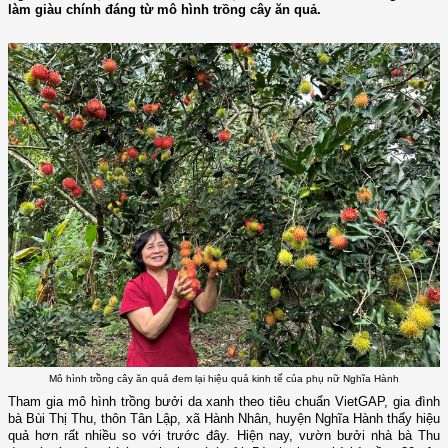
làm giàu chính đáng từ mô hình trồng cây ăn quả.
Mô hình trồng cây ăn quả đem lại hiệu quả kinh tế của phụ nữ Nghĩa Hành
Tham gia mô hình trồng bưởi da xanh theo tiêu chuẩn VietGAP, gia đình
bà Bùi Thị Thu, thôn Tân Lập, xã Hành Nhân, huyện Nghĩa Hành thấy hiệu
quả hơn rất nhiều so với trước đây. Hiện nay, vườn bưởi nhà bà Thu