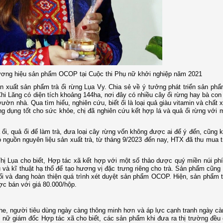
hương hiệu sản phẩm OCOP tại Cuộc thi Phụ nữ khởi nghiệp năm 2021
n xuất sản phẩm trà ổi rừng Lụa Vy. Chia sẻ về ý tưởng phát triển sản phẩ
i Lăng có diện tích khoảng 144ha, nơi đây có nhiều cây ổi rừng hay bà con 
vườn nhà. Qua tìm hiểu, nghiên cứu, biết ổi là loại quả giàu vitamin và chất x
ông dụng tốt cho sức khỏe, chị đã nghiên cứu kết hợp lá và quả ổi rừng với m
 ổi, quả ổi để làm trà, đưa loại cây rừng vốn không được ai để ý đến, cũng
có nguồn nguyên liệu sản xuất trà, từ tháng 9/2023 đến nay, HTX đã thu mua t
Thị Lụa cho biết, Hợp tác xã kết hợp với một số thảo dược quý miền núi ph
và kĩ thuật hạ thổ để tạo hương vị đặc trưng riêng cho trà. Sản phẩm cũng
ối và đang hoàn thiện quá trình xét duyệt sản phẩm OCOP. Hiện, sản phẩm t
ược bán với giá 80.000/hộp.
 khe, người tiêu dùng ngày càng thông minh hơn và áp lực cạnh tranh ngày cà
 nữ giám đốc Hợp tác xã cho biết, các sản phẩm khi đưa ra thị trường đều