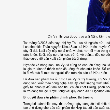
Chị Vy Thị Lụa được trao giải Nâng tầm t
Từ tháng 9/2023 đến nay, chị Vy Thị Lụa đã nghiên cứu, sả
Lụa cho biết: Thảo nguyên Khau Slao, xã Hữu Kiên, huyện Ch
cây ổi dại. Loài cây này có lá nhỏ, vị chát hơn ổi mọc trong 
sức khỏe; lá ổi; búp non, lá non, vỏ rễ, vỏ thân... đều có c
thảo dược để sản xuất sản phẩm trà ổi rừng.
Hợp tác xã nông sản Lụa Vy đã cùng bà con lên rừng, hái lá
lại giá trị kinh tế thành món đồ uống tốt cho sức khỏe. Để 
lá ổi và quả ổi tươi từ người dân trên địa bàn xã Hữu Kiên.
Để đưa sản phẩm trà ổi rừng Lụa Vy ra thị trường, chị Vy 
dụng sản xuất theo công nghệ sấy đạt chất lượng xuất khẩu 
giấy tờ pháp lý để đảm bảo tiêu chuẩn chất lượng, phân ph
là trà dạng túi lọc được đóng với quy cách 30 túi lọc/hộp đ
Bí quyết đưa sản phẩm chinh phục thị trường
Trong bối cảnh hiện nay, thị trường ngày càng đòi hỏi khắt
tạo chỗ đứng cho các sản phẩm do Hợp tác xã sản xuất ra,