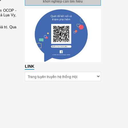
khởi nghiệp cần tìm hiểu
ẩm OCOP -
cá Lụa Vy,
á trị. Qua
LINK