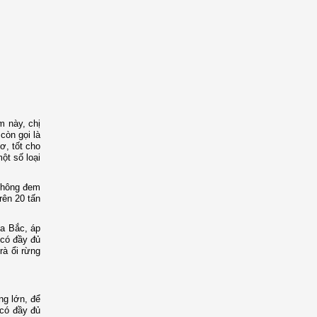
m này, chị
còn gọi là
ơ, tốt cho
ột số loại
 không đem
rên 20 tấn
ía Bắc, áp
 có đầy đủ
rà ổi rừng
ng lớn, để
 có đầy đủ