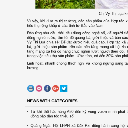
Chị Vy Thị Lụa ki
Vì vậy, khi đưa ra thị trường, các sản phẩm của Hợp tác
tiêu thụ rộng khắp ở các tỉnh từ Bắc vào Nam.
Đáp ứng nhu cầu thời tiêu dùng công nghệ số, để người tiê
động nghiên cứu, tìm tòi để quảng bá, giới thiệu và bán c
Vy Thị Lụa chia sẻ: Để đạt được hiệu quả cao, Hợp tác xã đ
bá, giới thiệu sản phẩm trên các nền tảng mạng xã hội đa 
tảng mạng xã hội có hàng chục nghìn lượt người theo dõi. 
trong việc tiêu thụ sản phẩm. Ước tính, có đến 80% sản ph
Linh hoạt, nhanh chóng thích nghi và không ngừng sáng tạ
hương.
NEWS WITH CATEGORIES
Từ khí thế hào hùng A80 đến kỳ vọng vươn mình phát t
đồng bào dân tộc thiểu số
Quảng Ngãi: Hội LHPN xã Đăk Pxi đồng hành cùng hội 