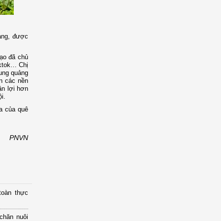
hàng, được
đạo đã chủ
iktok… Chị
dung quảng
ên các nền
ận lợi hơn
i.
ịa của quê
PNVN
toàn thực
chăn nuôi