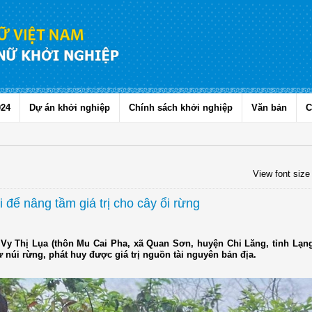
024
Dự án khởi nghiệp
Chính sách khởi nghiệp
Văn bản
C
View font size
để nâng tầm giá trị cho cây ổi rừng
 Vy Thị Lụa (thôn Mu Cai Pha, xã Quan Sơn, huyện Chi Lăng, tỉnh Lạn
 núi rừng, phát huy được giá trị nguồn tài nguyên bản địa.