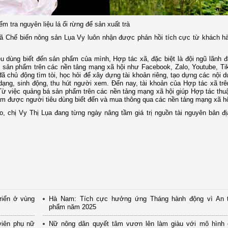
ểm tra nguyên liệu lá ổi rừng để sản xuất trà
 xã Chế biến nông sản Lụa Vy luôn nhận được phản hồi tích cực từ khách 
u dùng biết đến sản phẩm của mình, Hợp tác xã, đặc biệt là đội ngũ lãnh 
ác sản phẩm trên các nền tảng mạng xã hội như Facebook, Zalo, Youtube, T
ã chủ động tìm tòi, học hỏi để xây dựng tài khoản riêng, tạo dựng các nội 
dạng, sinh động, thu hút người xem. Đến nay, tài khoản của Hợp tác xã tr
Từ việc quảng bá sản phẩm trên các nền tảng mạng xã hội giúp Hợp tác thu
ẩm được người tiêu dùng biết đến và mua thông qua các nền tảng mạng xã hộ
o, chị Vy Thị Lụa đang từng ngày nâng tầm giá trị nguồn tài nguyên bản đ
riển ở vùng
Hà Nam: Tích cực hưởng ứng Tháng hành động vì An 
phẩm năm 2025
viên phụ nữ
Nữ nông dân quyết tâm vươn lên làm giàu với mô hình 