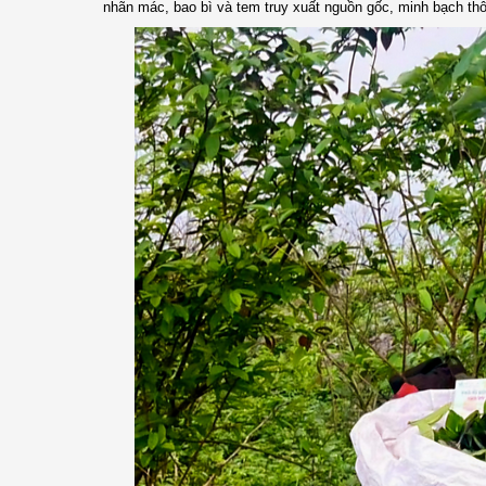
nhãn mác, bao bì và tem truy xuất nguồn gốc, minh bạch th