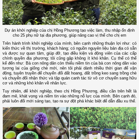
Dự án khởi nghiệp của chị Hồng Phương tạo việc làm, thu nhập ổn định
cho 25 phụ nữ tại địa phương, giúp nâng cao vị thế cho chị em
Trên hành trình khởi nghiệp của mình, bên cạnh những thuận lợi như: có
kiến thức về thị trường, khách hàng; có nguồn nguyên liệu bản địa có sẵn
và được sự quan tâm, giúp đỡ, tạo điều kiện và động viên của các cấp
chính quyền địa phương; tôi cũng gặp không ít khó khăn. Cụ thể có thể
kể đến như: Bà con nông dân còn thiếu niềm tin của bà con nông dân vào
tương lai của giống chè mới, nên tôi phải dành nhiều thời gian để vận
động, tuyên truyền để chuyển đổi đất hoang, đất trồng keo sang trồng chè
và chuyển đổi nhận thức và tập quán canh tác từ vô cơ chuyển sang hữu
cơ và những khó khăn về nhân lực.
Tuy nhiên, để khởi nghiệp, theo chị Hồng Phương, điều cần trên hết là
đam mê, khát vọng và niềm tin vào những nỗ lực của mình. Bên cạnh đó,
phải luôn đổi mới sáng tạo, tạo ra sự đột phá khác biệt để dẫn đầu xu thế.