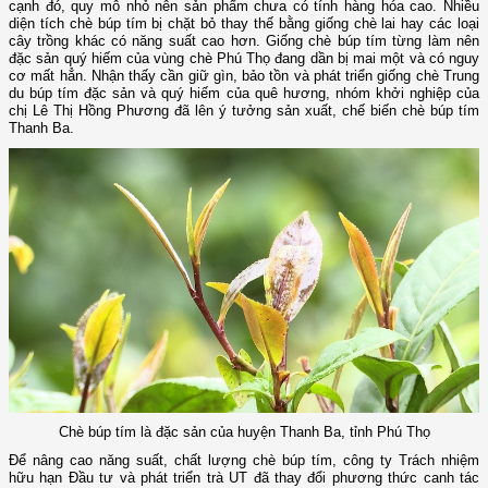
cạnh đó, quy mô nhỏ nên sản phẩm chưa có tính hàng hóa cao. Nhiều
diện tích chè búp tím bị chặt bỏ thay thế bằng giống chè lai hay các loại
cây trồng khác có năng suất cao hơn. Giống chè búp tím từng làm nên
đặc sản quý hiếm của vùng chè Phú Thọ đang dần bị mai một và có nguy
cơ mất hẳn. Nhận thấy cần giữ gìn, bảo tồn và phát triển giống chè Trung
du búp tím đặc sản và quý hiếm của quê hương, nhóm khởi nghiệp của
chị Lê Thị Hồng Phương đã lên ý tưởng sản xuất, chế biến chè búp tím
Thanh Ba.
Chè búp tím là đặc sản của huyện Thanh Ba, tỉnh Phú Thọ
Để nâng cao năng suất, chất lượng chè búp tím, công ty Trách nhiệm
hữu hạn Đầu tư và phát triển trà UT đã thay đổi phương thức canh tác