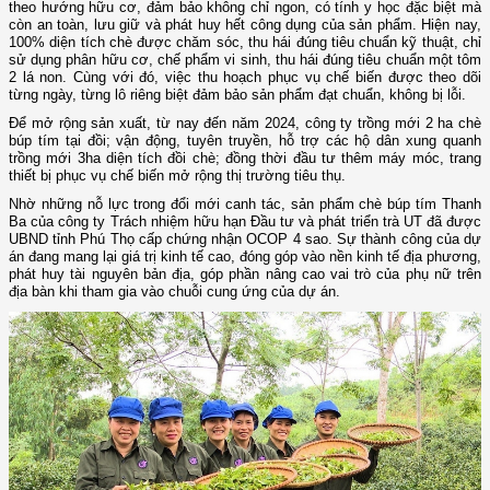
theo hướng hữu cơ, đảm bảo không chỉ ngon, có tính y học đặc biệt mà
còn an toàn, lưu giữ và phát huy hết công dụng của sản phẩm. Hiện nay,
100% diện tích chè được chăm sóc, thu hái đúng tiêu chuẩn kỹ thuật, chỉ
sử dụng phân hữu cơ, chế phẩm vi sinh, thu hái đúng tiêu chuẩn một tôm
2 lá non. Cùng với đó, việc thu hoạch phục vụ chế biến được theo dõi
từng ngày, từng lô riêng biệt đảm bảo sản phẩm đạt chuẩn, không bị lỗi.
Để mở rộng sản xuất, từ nay đến năm 2024, công ty trồng mới 2 ha chè
búp tím tại đồi; vận động, tuyên truyền, hỗ trợ các hộ dân xung quanh
trồng mới 3ha diện tích đồi chè; đồng thời đầu tư thêm máy móc, trang
thiết bị phục vụ chế biến mở rộng thị trường tiêu thụ.
Nhờ những nỗ lực trong đổi mới canh tác, sản phẩm chè búp tím Thanh
Ba của công ty Trách nhiệm hữu hạn Đầu tư và phát triển trà UT đã được
UBND tỉnh Phú Thọ cấp chứng nhận OCOP 4 sao. Sự thành công của dự
án đang mang lại giá trị kinh tế cao, đóng góp vào nền kinh tế địa phương,
phát huy tài nguyên bản địa, góp phần nâng cao vai trò của phụ nữ trên
địa bàn khi tham gia vào chuỗi cung ứng của dự án.