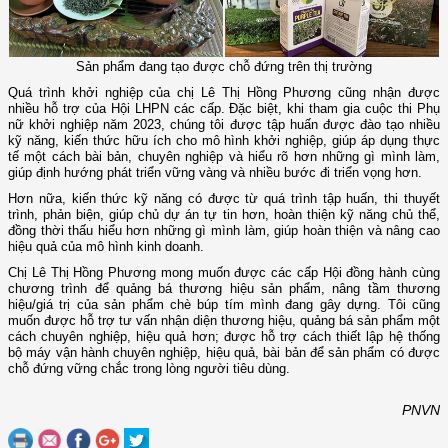
Sản phẩm đang tạo được chỗ đứng trên thị trường
Quá trình khởi nghiệp của chị Lê Thị Hồng Phương cũng nhận được
nhiều hỗ trợ của Hội LHPN các cấp. Đặc biệt, khi tham gia cuộc thi Phụ
nữ khởi nghiệp năm 2023, chúng tôi được tập huấn được đào tạo nhiều
kỹ năng, kiến thức hữu ích cho mô hình khởi nghiệp, giúp áp dụng thực
tế một cách bài bản, chuyên nghiệp và hiểu rõ hơn những gì mình làm,
giúp định hướng phát triển vững vàng và nhiều bước đi triển vọng hơn.
Hơn nữa, kiến thức kỹ năng có được từ quá trình tập huấn, thi thuyết
trình, phản biện, giúp chủ dự án tự tin hơn, hoàn thiện kỹ năng chủ thể,
đồng thời thấu hiểu hơn những gì mình làm, giúp hoàn thiện và nâng cao
hiệu quả của mô hình kinh doanh.
Chị Lê Thị Hồng Phương mong muốn được các cấp Hội đồng hành cùng
chương trình để quảng bá thương hiệu sản phẩm, nâng tầm thương
hiệu/giá trị của sản phẩm chè búp tím mình đang gây dựng. Tôi cũng
muốn được hỗ trợ tư vấn nhận diện thương hiệu, quảng bá sản phẩm một
cách chuyên nghiệp, hiệu quả hơn; được hỗ trợ cách thiết lập hệ thống
bộ máy vận hành chuyên nghiệp, hiệu quả, bài bản để sản phẩm có được
chỗ đứng vững chắc trong lòng người tiêu dùng.
PNVN