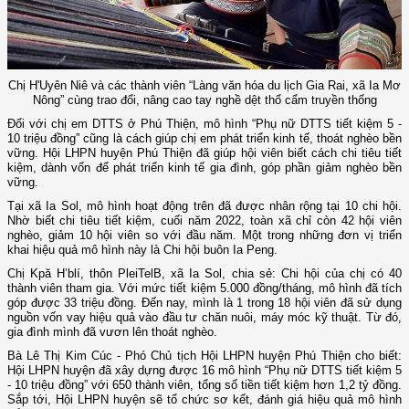
Chị H'Uyên Niê và các thành viên “Làng văn hóa du lịch Gia Rai, xã Ia Mơ
Nông” cùng trao đổi, nâng cao tay nghề dệt thổ cẩm truyền thống
Đối với chị em DTTS ở Phú Thiện, mô hình “Phụ nữ DTTS tiết kiệm 5 -
10 triệu đồng” cũng là cách giúp chị em phát triển kinh tế, thoát nghèo bền
vững. Hội LHPN huyện Phú Thiện đã giúp hội viên biết cách chi tiêu tiết
kiệm, dành vốn để phát triển kinh tế gia đình, góp phần giảm nghèo bền
vững.
Tại xã Ia Sol, mô hình hoạt động trên đã được nhân rộng tại 10 chi hội.
Nhờ biết chi tiêu tiết kiệm, cuối năm 2022, toàn xã chỉ còn 42 hội viên
nghèo, giảm 10 hội viên so với đầu năm. Một trong những đơn vị triển
khai hiệu quả mô hình này là Chi hội buôn Ia Peng.
Chị Kpă H’blí, thôn PleiTelB, xã Ia Sol, chia sẻ: Chi hội của chị có 40
thành viên tham gia. Với mức tiết kiệm 5.000 đồng/tháng, mô hình đã tích
góp được 33 triệu đồng. Đến nay, mình là 1 trong 18 hội viên đã sử dụng
nguồn vốn vay hiệu quả vào đầu tư chăn nuôi, máy móc kỹ thuật. Từ đó,
gia đình mình đã vươn lên thoát nghèo.
Bà Lê Thị Kim Cúc - Phó Chủ tịch Hội LHPN huyện Phú Thiện cho biết:
Hội LHPN huyện đã xây dựng được 16 mô hình “Phụ nữ DTTS tiết kiệm 5
- 10 triệu đồng” với 650 thành viên, tổng số tiền tiết kiệm hơn 1,2 tỷ đồng.
Sắp tới, Hội LHPN huyện sẽ tổ chức sơ kết, đánh giá hiệu quả mô hình