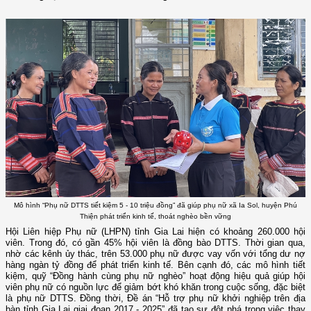
Mô hình “Phụ nữ DTTS tiết kiệm 5 - 10 triệu đồng” đã giúp phụ nữ xã Ia Sol, huyện Phú
Thiện phát triển kinh tế, thoát nghèo bền vững
Hội Liên hiệp Phụ nữ (LHPN) tỉnh Gia Lai hiện có khoảng 260.000 hội
viên. Trong đó, có gần 45% hội viên là đồng bào DTTS. Thời gian qua,
nhờ các kênh ủy thác, trên 53.000 phụ nữ được vay vốn với tổng dư nợ
hàng ngàn tỷ đồng để phát triển kinh tế. Bên cạnh đó, các mô hình tiết
kiệm, quỹ “Đồng hành cùng phụ nữ nghèo” hoạt động hiệu quả giúp hội
viên phụ nữ có nguồn lực để giảm bớt khó khăn trong cuộc sống, đặc biệt
là phụ nữ DTTS. Đồng thời, Đề án “Hỗ trợ phụ nữ khởi nghiệp trên địa
bàn tỉnh Gia Lai giai đoạn 2017 - 2025” đã tạo sự đột phá trong việc thay