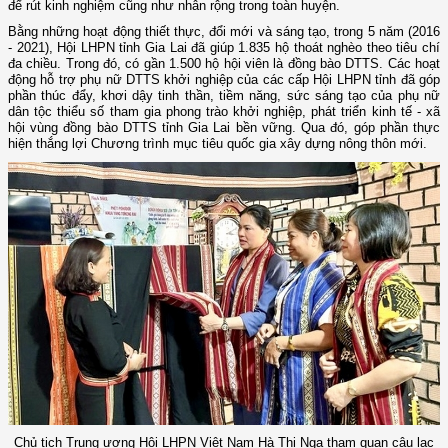
để rút kinh nghiệm cũng như nhân rộng trong toàn huyện.
Bằng những hoạt động thiết thực, đổi mới và sáng tạo, trong 5 năm (2016
- 2021), Hội LHPN tỉnh Gia Lai đã giúp 1.835 hộ thoát nghèo theo tiêu chí
đa chiều. Trong đó, có gần 1.500 hộ hội viên là đồng bào DTTS. Các hoạt
động hỗ trợ phụ nữ DTTS khởi nghiệp của các cấp Hội LHPN tỉnh đã góp
phần thúc đẩy, khơi dậy tinh thần, tiềm năng, sức sáng tạo của phụ nữ
dân tộc thiểu số tham gia phong trào khởi nghiệp, phát triển kinh tế - xã
hội vùng đồng bào DTTS tỉnh Gia Lai bền vững. Qua đó, góp phần thực
hiện thắng lợi Chương trình mục tiêu quốc gia xây dựng nông thôn mới.
Chủ tịch Trung ương Hội LHPN Việt Nam Hà Thị Nga tham quan câu lạc