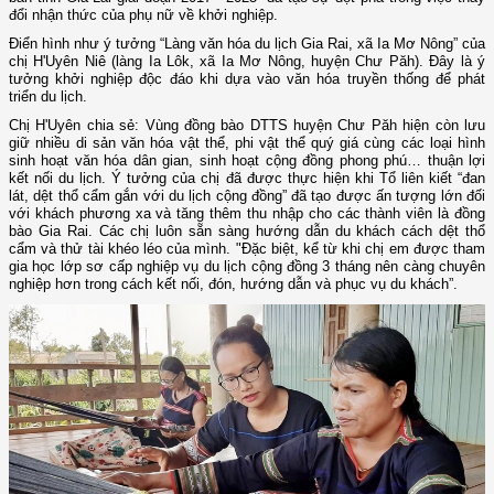
đổi nhận thức của phụ nữ về khởi nghiệp.
Điển hình như ý tưởng “Làng văn hóa du lịch Gia Rai, xã Ia Mơ Nông” của
chị H'Uyên Niê (làng Ia Lôk, xã Ia Mơ Nông, huyện Chư Păh). Đây là ý
tưởng khởi nghiệp độc đáo khi dựa vào văn hóa truyền thống để phát
triển du lịch.
Chị H'Uyên chia sẻ: Vùng đồng bào DTTS huyện Chư Păh hiện còn lưu
giữ nhiều di sản văn hóa vật thể, phi vật thể quý giá cùng các loại hình
sinh hoạt văn hóa dân gian, sinh hoạt cộng đồng phong phú… thuận lợi
kết nối du lịch. Ý tưởng của chị đã được thực hiện khi Tổ liên kiết “đan
lát, dệt thổ cẩm gắn với du lịch cộng đồng” đã tạo được ấn tượng lớn đối
với khách phương xa và tăng thêm thu nhập cho các thành viên là đồng
bào Gia Rai. Các chị luôn sẵn sàng hướng dẫn du khách cách dệt thổ
cẩm và thử tài khéo léo của mình. "Đặc biệt, kể từ khi chị em được tham
gia học lớp sơ cấp nghiệp vụ du lịch cộng đồng 3 tháng nên càng chuyên
nghiệp hơn trong cách kết nối, đón, hướng dẫn và phục vụ du khách”.