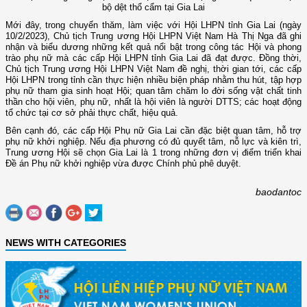
bộ dệt thổ cẩm tại Gia Lai
Mới đây, trong chuyến thăm, làm việc với Hội LHPN tỉnh Gia Lai (ngày
10/2/2023), Chủ tịch Trung ương Hội LHPN Việt Nam Hà Thị Nga đã ghi
nhận và biểu dương những kết quả nổi bật trong công tác Hội và phong
trào phụ nữ mà các cấp Hội LHPN tỉnh Gia Lai đã đạt được. Đồng thời,
Chủ tịch Trung ương Hội LHPN Việt Nam đề nghị, thời gian tới, các cấp
Hội LHPN trong tỉnh cần thực hiện nhiều biện pháp nhằm thu hút, tập hợp
phụ nữ tham gia sinh hoạt Hội; quan tâm chăm lo đời sống vật chất tinh
thần cho hội viên, phụ nữ, nhất là hội viên là người DTTS; các hoạt động
tổ chức tại cơ sở phải thực chất, hiệu quả.
Bên cạnh đó, các cấp Hội Phụ nữ Gia Lai cần đặc biệt quan tâm, hỗ trợ
phụ nữ khởi nghiệp. Nếu địa phương có đủ quyết tâm, nỗ lực và kiên trì,
Trung ương Hội sẽ chọn Gia Lai là 1 trong những đơn vị điểm triển khai
Đề án Phụ nữ khởi nghiệp vừa được Chính phủ phê duyệt.
baodantoc
NEWS WITH CATEGORIES