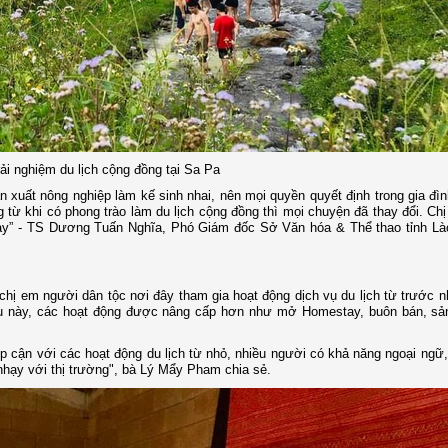
ải nghiệm du lịch cộng đồng tại Sa Pa
 xuất nông nghiệp làm kế sinh nhai, nên mọi quyền quyết định trong gia đì
ng từ khi có phong trào làm du lịch cộng đồng thì mọi chuyện đã thay đổi. Ch
 này” - TS Dương Tuấn Nghĩa, Phó Giám đốc Sở Văn hóa & Thể thao tỉnh Là
chị em người dân tộc nơi đây tham gia hoạt động dịch vụ du lịch từ trước
au này, các hoạt động được nâng cấp hơn như mở Homestay, buôn bán, sản
p cận với các hoạt động du lịch từ nhỏ, nhiều người có khả năng ngoại ngữ
 nhạy với thị trường", bà Lý Mẩy Pham chia sẻ.