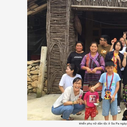
khiến phụ nữ dân tộc ở Sa Pa ngày c