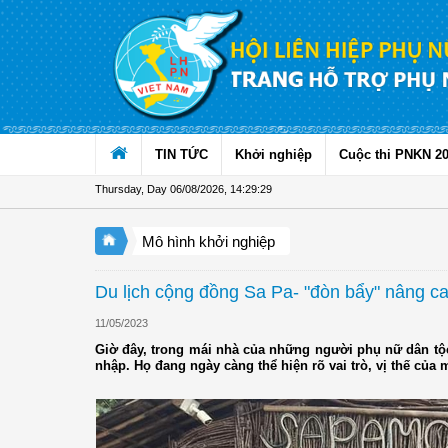
Skip to Content
TIN TỨC
Khởi nghiệp
Cuộc thi PNKN 2
Thursday, Day 06/08/2026
,
14:29:31
Mô hình khởi nghiệp
Du lịch cộng đồng Sa Pa- "đòn bẩy" nâng ca
11/05/2023
Giờ đây, trong mái nhà của những người phụ nữ dân tộc
nhập. Họ đang ngày càng thể hiện rõ vai trò, vị thế của