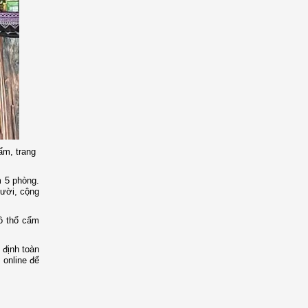
ẩm, trang
m 5 phòng.
gười, cộng
đồ thổ cẩm
 định toàn
 online để