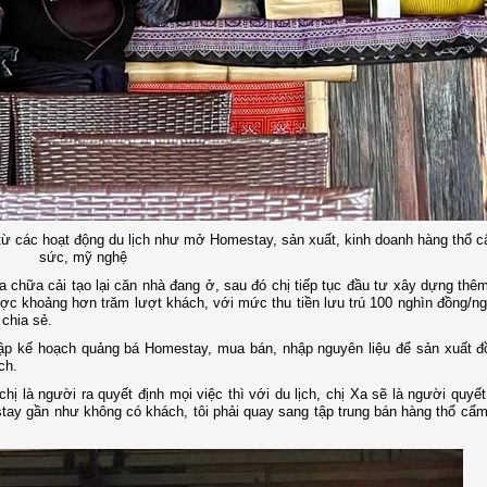
 từ các hoạt động du lịch như mở Homestay, sản xuất, kinh doanh hàng thổ c
sức, mỹ nghệ
chữa cải tạo lại căn nhà đang ở, sau đó chị tiếp tục đầu tư xây dựng thê
ược khoảng hơn trăm lượt khách, với mức thu tiền lưu trú 100 nghìn đồng/n
 chia sẻ.
g lập kế hoạch quảng bá Homestay, mua bán, nhập nguyên liệu để sản xuất 
ch.
hị là người ra quyết định mọi việc thì với du lịch, chị Xa sẽ là người quyết
tay gần như không có khách, tôi phải quay sang tập trung bán hàng thổ cẩm