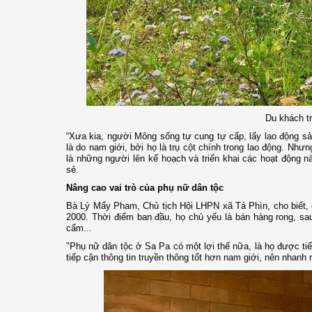
Du khách tr
“Xưa kia, người Mông sống tự cung tự cấp, lấy lao động sản
là do nam giới, bởi họ là trụ cột chính trong lao động. Như
là những người lên kế hoạch và triển khai các hoạt động
sẻ.
Nâng cao vai trò của phụ nữ dân tộc
Bà Lý Mẩy Pham, Chủ tịch Hội LHPN xã Tả Phìn, cho biết, 
2000. Thời điểm ban đầu, họ chủ yếu là bán hàng rong, s
cẩm...
"Phụ nữ dân tộc ở Sa Pa có một lợi thế nữa, là họ được tiế
tiếp cận thông tin truyền thông tốt hơn nam giới, nên nhanh