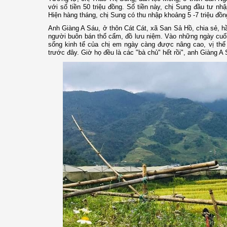
với số tiền 50 triệu đồng. Số tiền này, chị Sung đầu tư n
Hiện hàng tháng, chị Sung có thu nhập khoảng 5 -7 triệu đồn
Anh Giàng A Sáu, ở thôn Cát Cát, xã San Sả Hồ, chia sẻ, h
người buôn bán thổ cẩm, đồ lưu niệm. Vào những ngày cuối 
sống kinh tế của chị em ngày càng được nâng cao, vị thế
trước đây. Giờ họ đều là các "bà chủ" hết rồi", anh Giàng A 