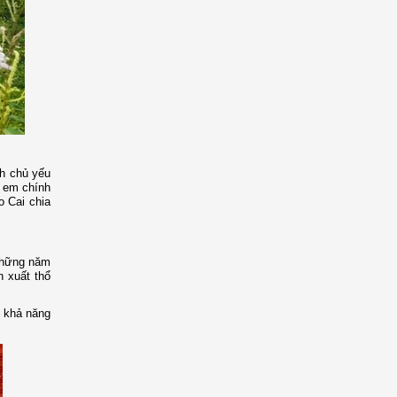
nh chủ yếu
ị em chính
o Cai chia
 những năm
 xuất thổ
, khả năng