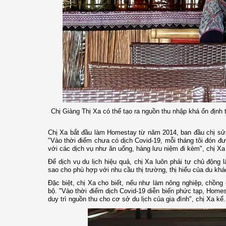
Chị Giàng Thị Xa có thể tạo ra nguồn thu nhập khá ổn định
Chị Xa bắt đầu làm Homestay từ năm 2014, ban đầu chị sửa 
"Vào thời điểm chưa có dịch Covid-19, mỗi tháng tôi đón đ
với các dịch vụ như ăn uống, hàng lưu niệm đi kèm", chị Xa
Để dịch vụ du lịch hiệu quả, chị Xa luôn phải tự chủ độn
sao cho phù hợp với nhu cầu thị trường, thị hiếu của du khá
Đặc biệt, chị Xa cho biết, nếu như làm nông nghiệp, chồng c
bộ. "Vào thời điểm dịch Covid-19 diễn biến phức tạp, Homes
duy trì nguồn thu cho cơ sở du lịch của gia đình", chị Xa kể.