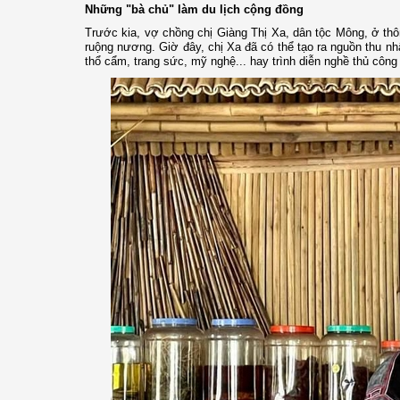
Những "bà chủ" làm du lịch cộng đồng
Trước kia, vợ chồng chị Giàng Thị Xa, dân tộc Mông, ở thô
ruộng nương. Giờ đây, chị Xa đã có thể tạo ra nguồn thu n
thổ cẩm, trang sức, mỹ nghệ... hay trình diễn nghề thủ công