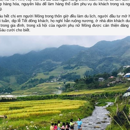
hập hàng hóa, nguyên liệu để làm hàng thổ cẩm phụ vụ du khách trong và n
g.
ầu hết chị em người Mông trong thôn giờ đều làm du lịch, người đầu tư mở
tuần, dịp lễ Tết đông khách, họ nghỉ hẳn ruộng nương, ở nhà đón khách du 
 trong gia đình, trong xã hội của người phụ nữ Mông được cản thiện đáng
Sáu cười cho biết.