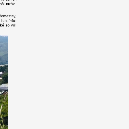
goài nước.
 Homestay,
lịch. "Đời
 kể so với