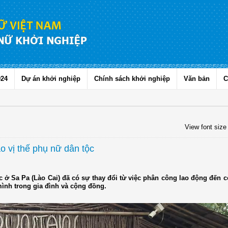
024
Dự án khởi nghiệp
Chính sách khởi nghiệp
Văn bản
C
View font size
o vị thế phụ nữ dân tộc
 ở Sa Pa (Lào Cai) đã có sự thay đổi từ việc phân công lao động đến c
 mình trong gia đình và cộng đồng.