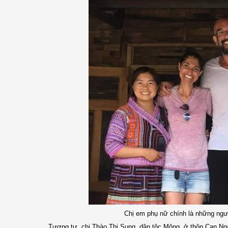
Chị em phụ nữ chính là những ngườ
Tương tự, chị Thào Thị Sung, dân tộc Mông, ở thôn Can Ngài