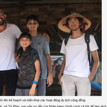
i lên kế hoạch và triển khai các hoạt động du lịch cộng đồng
, xã Tả Phìn, vay vốn ưu đãi của Ngân hàng chính sách xã hội để làm dịch 