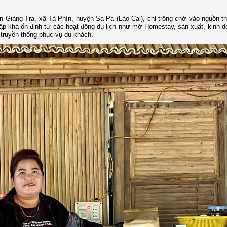
n Giàng Tra, xã Tả Phìn, huyện Sa Pa (Lào Cai), chỉ trông chờ vào nguồn t
hập khá ổn định từ các hoạt động du lịch như mở Homestay, sản xuất, kinh 
 truyền thống phục vụ du khách.