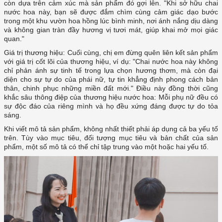
còn dựa trên cảm xúc mà sản phẩm đó gợi lên. "Khi sở hữu chai
nước hoa này, bạn sẽ được đắm chìm cùng cảm giác dạo bước
trong một khu vườn hoa hồng lúc bình minh, nơi ánh nắng dịu dàng
và không gian tràn đầy hương vị tươi mát, giúp khai mở mọi giác
quan."
Giá trị thương hiệu: Cuối cùng, chị em đừng quên liên kết sản phẩm
với giá trị cốt lõi của thương hiệu, ví dụ: "Chai nước hoa này không
chỉ phản ánh sự tinh tế trong lựa chọn hương thơm, mà còn đại
diện cho sự tự do của phái nữ, tự tin khẳng định phong cách bản
thân, chinh phục những miền đất mới." Điều này đồng thời cũng
khắc sâu thông điệp của thương hiệu nước hoa: Mỗi phụ nữ đều có
sự độc đáo của riêng mình và họ đều xứng đáng được tự do tỏa
sáng.
Khi viết mô tả sản phẩm, không nhất thiết phải áp dụng cả ba yếu tố
trên. Tùy vào mục tiêu, đối tượng mục tiêu và bản chất của sản
phẩm, một số mô tả có thể chỉ tập trung vào một hoặc hai yếu tố.