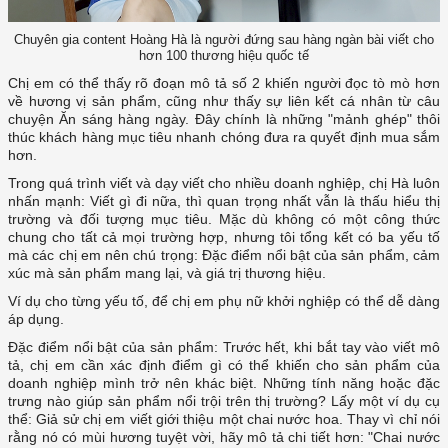
Chuyên gia content Hoàng Hà là người đứng sau hàng ngàn bài viết cho
hơn 100 thương hiệu quốc tế
Chị em có thể thấy rõ đoạn mô tả số 2 khiến người đọc tò mò hơn
về hương vị sản phẩm, cũng như thấy sự liên kết cá nhân từ câu
chuyện Ăn sáng hàng ngày. Đây chính là những "mảnh ghép" thôi
thúc khách hàng mục tiêu nhanh chóng đưa ra quyết định mua sắm
hơn.
Trong quá trình viết và dạy viết cho nhiều doanh nghiệp, chị Hà luôn
nhấn mạnh: Viết gì đi nữa, thì quan trọng nhất vẫn là thấu hiểu thị
trường và đối tượng mục tiêu. Mặc dù không có một công thức
chung cho tất cả mọi trường hợp, nhưng tôi tổng kết có ba yếu tố
mà các chị em nên chú trọng: Đặc điểm nổi bật của sản phẩm, cảm
xúc mà sản phẩm mang lại, và giá trị thương hiệu.
Ví dụ cho từng yếu tố, để chị em phụ nữ khởi nghiệp có thể dễ dàng
áp dụng.
Đặc điểm nổi bật của sản phẩm: Trước hết, khi bắt tay vào viết mô
tả, chị em cần xác định điểm gì có thể khiến cho sản phẩm của
doanh nghiệp mình trở nên khác biệt. Những tính năng hoặc đặc
trưng nào giúp sản phẩm nổi trội trên thị trường? Lấy một ví dụ cụ
thể: Giả sử chị em viết giới thiệu một chai nước hoa. Thay vì chỉ nói
rằng nó có mùi hương tuyệt vời, hãy mô tả chi tiết hơn: "Chai nước