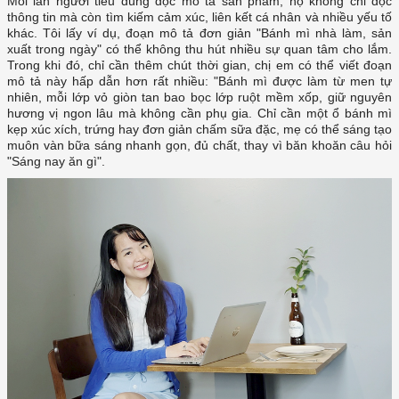
Mỗi lần người tiêu dùng đọc mô tả sản phẩm, họ không chỉ đọc
thông tin mà còn tìm kiếm cảm xúc, liên kết cá nhân và nhiều yếu tố
khác. Tôi lấy ví dụ, đoạn mô tả đơn giản "Bánh mì nhà làm, sản
xuất trong ngày" có thể không thu hút nhiều sự quan tâm cho lắm.
Trong khi đó, chỉ cần thêm chút thời gian, chị em có thể viết đoạn
mô tả này hấp dẫn hơn rất nhiều: "Bánh mì được làm từ men tự
nhiên, mỗi lớp vỏ giòn tan bao bọc lớp ruột mềm xốp, giữ nguyên
hương vị ngon lâu mà không cần phụ gia. Chỉ cần một ổ bánh mì
kẹp xúc xích, trứng hay đơn giản chấm sữa đặc, mẹ có thể sáng tạo
muôn vàn bữa sáng nhanh gọn, đủ chất, thay vì băn khoăn câu hỏi
"Sáng nay ăn gì".