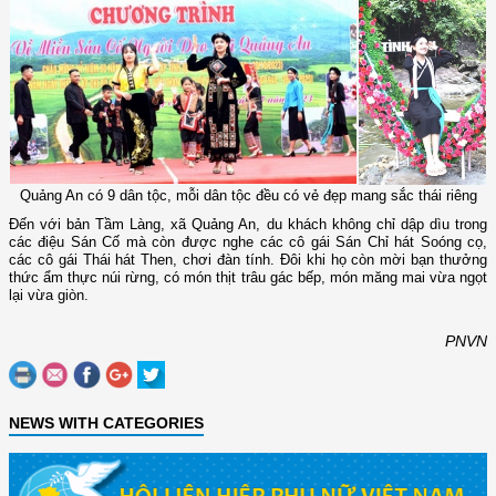
Quảng An có 9 dân tộc, mỗi dân tộc đều có vẻ đẹp mang sắc thái riêng
Đến với bản Tầm Làng, xã Quảng An, du khách không chỉ dập dìu trong
các điệu Sán Cố mà còn được nghe các cô gái Sán Chỉ hát Soóng cọ,
các cô gái Thái hát Then, chơi đàn tính. Đôi khi họ còn mời bạn thưởng
thức ẩm thực núi rừng, có món thịt trâu gác bếp, món măng mai vừa ngọt
lại vừa giòn.
PNVN
NEWS WITH CATEGORIES