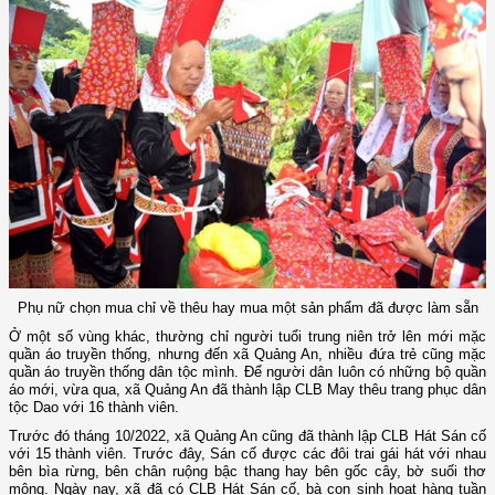
Phụ nữ chọn mua chỉ về thêu hay mua một sản phẩm đã được làm sẵn
Ở một số vùng khác, thường chỉ người tuổi trung niên trở lên mới mặc
quần áo truyền thống, nhưng đến xã Quảng An, nhiều đứa trẻ cũng mặc
quần áo truyền thống dân tộc mình. Để người dân luôn có những bộ quần
áo mới, vừa qua, xã Quảng An đã thành lập CLB May thêu trang phục dân
tộc Dao với 16 thành viên.
Trước đó tháng 10/2022, xã Quảng An cũng đã thành lập CLB Hát Sán cố
với 15 thành viên. Trước đây, Sán cố được các đôi trai gái hát với nhau
bên bìa rừng, bên chân ruộng bậc thang hay bên gốc cây, bờ suối thơ
mộng. Ngày nay, xã đã có CLB Hát Sán cố, bà con sinh hoạt hàng tuần