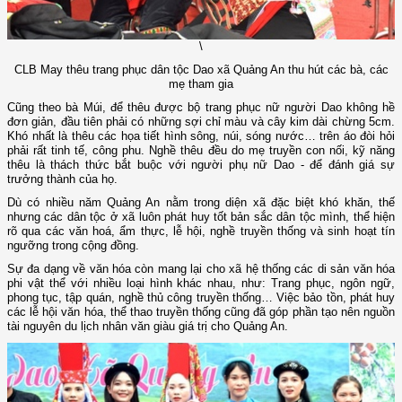
\
CLB May thêu trang phục dân tộc Dao xã Quảng An thu hút các bà, các
mẹ tham gia
Cũng theo bà Múi, để thêu được bộ trang phục nữ người Dao không hề
đơn giản, đầu tiên phải có những sợi chỉ màu và cây kim dài chừng 5cm.
Khó nhất là thêu các họa tiết hình sông, núi, sóng nước… trên áo đòi hỏi
phải rất tinh tế, công phu. Nghề thêu đều do mẹ truyền con nối, kỹ năng
thêu là thách thức bắt buộc với người phụ nữ Dao - để đánh giá sự
trưởng thành của họ.
Dù có nhiều năm Quảng An nằm trong diện xã đặc biệt khó khăn, thế
nhưng các dân tộc ở xã luôn phát huy tốt bản sắc dân tộc mình, thể hiện
rõ qua các văn hoá, ẩm thực, lễ hội, nghề truyền thống và sinh hoạt tín
ngưỡng trong cộng đồng.
Sự đa dạng về văn hóa còn mang lại cho xã hệ thống các di sản văn hóa
phi vật thể với nhiều loại hình khác nhau, như: Trang phục, ngôn ngữ,
phong tục, tập quán, nghề thủ công truyền thống… Việc bảo tồn, phát huy
các lễ hội văn hóa, thể thao truyền thống cũng đã góp phần tạo nên nguồn
tài nguyên du lịch nhân văn giàu giá trị cho Quảng An.