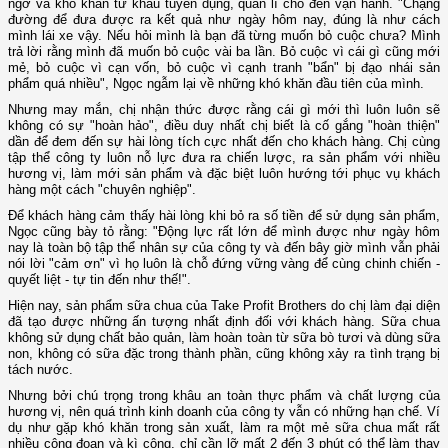
ngỡ và khó khăn từ khâu tuyển dụng, quản lí cho đến vận hành. "Chặng
đường để đưa được ra kết quả như ngày hôm nay, đúng là như cách
mình lái xe vậy. Nếu hỏi mình là bạn đã từng muốn bỏ cuộc chưa? Mình
trả lời rằng mình đã muốn bỏ cuộc vài ba lần. Bỏ cuộc vì cái gì cũng mới
mẻ, bỏ cuộc vì cạn vốn, bỏ cuộc vì cạnh tranh "bẩn" bị đạo nhái sản
phẩm quá nhiều", Ngọc ngẫm lại về những khó khăn đầu tiên của mình.
Nhưng may mắn, chị nhận thức được rằng cái gì mới thì luôn luôn sẽ
không có sự "hoàn hảo", điều duy nhất chị biết là cố gắng "hoàn thiện"
dần để đem đến sự hài lòng tích cực nhất đến cho khách hàng. Chị cùng
tập thể công ty luôn nỗ lực đưa ra chiến lược, ra sản phẩm với nhiều
hương vị, làm mới sản phẩm và đặc biệt luôn hướng tới phục vụ khách
hàng một cách "chuyên nghiệp".
Để khách hàng cảm thấy hài lòng khi bỏ ra số tiền để sử dụng sản phẩm,
Ngọc cũng bày tỏ rằng: "Động lực rất lớn để mình được như ngày hôm
nay là toàn bộ tập thể nhân sự của công ty và đến bây giờ mình vẫn phải
nói lời "cảm ơn" vì họ luôn là chỗ đứng vững vàng để cùng chinh chiến -
quyết liệt - tự tin đến như thế!".
Hiện nay, sản phẩm sữa chua của Take Profit Brothers do chị làm đại diện
đã tạo được những ấn tượng nhất định đối với khách hàng. Sữa chua
không sử dụng chất bảo quản, làm hoàn toàn từ sữa bò tươi và dùng sữa
non, không có sữa đặc trong thành phần, cũng không xảy ra tình trạng bị
tách nước.
Nhưng bởi chú trọng trong khâu an toàn thực phẩm và chất lượng của
hương vị, nên quá trình kinh doanh của công ty vẫn có những hạn chế. Ví
dụ như gặp khó khăn trong sản xuất, làm ra một mẻ sữa chua mất rất
nhiều công đoạn và kì công, chỉ cần lỡ mất 2 đến 3 phút có thể làm thay