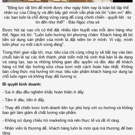
"Động lực rất lớn để mình được như ngày hôm nay là toàn bộ tập thể
nhân sự của Công ty và đến bây giờ mình vẫn phải nói lời "cảm ơn" đến
các bạn luôn là chỗ đứng vững vàng để cùng chinh chiến - quyết liệt - tự
tin đến như thế!" - Bảo Ngọc chia sẻ
Được hỏi tại sao chị có thể đặt nhiều tâm huyết vào mỗi đơn hàng như
thế, Ngọc trả lời: "Luôn luôn hướng tới phương châm: Khách hàng đã bỏ
tiền sử dụng sản phẩm của mình là đặt niềm tin ở mình. Vì vậy, mình
luôn phục vụ một cách xứng đáng".
Trong thời gian sắp tới, mục tiêu của chị cùng công ty sẽ bắt tay vào làm
chuỗi bán lẻ tại các tỉnh thành, phát triển một hệ sinh thái bán lẻ đa dạng
và sáng tạo, tạo ra những không gian độc quyền và độc đáo để khách
hàng có thể tận hưởng sữa chua tươi một cách hoàn hảo nhất. Không
bán công thức mà hướng tới mục tiêu sản phẩm khách hàng sử dụng tại
chỗ luôn ngon và không thay đổi hương vị.
Bí quyết kinh doanh:
- Sai ở đâu đều nghiêm khắc hoàn thiện ở đấy.
- Tâm ở đâu, tiền ở đấy.
- Thay đổi chiến lược kinh doanh liên tục phù hợp với xu hướng và không
bao giờ làm giảm đi chất lượng sản phẩm.
- Không sử dụng chiêu trò marketing mà nên thực tế và rất rõ ràng.
- Nhân viên là thượng đế, khách hàng luôn là món quà mà thượng đế ban
tặng.