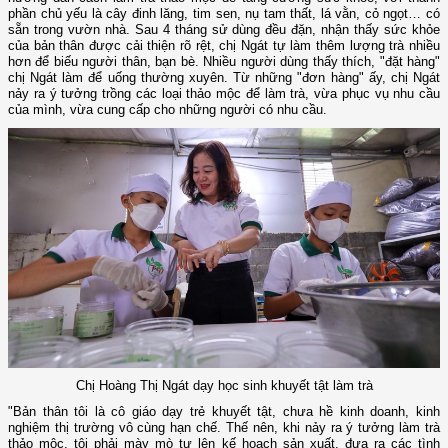
phần chủ yếu là cây đinh lăng, tim sen, nụ tam thất, lá vằn, cỏ ngọt… có
sẵn trong vườn nhà. Sau 4 tháng sử dùng đều đặn, nhận thấy sức khỏe
của bản thân được cải thiện rõ rệt, chị Ngát tự làm thêm lượng trà nhiều
hơn để biếu người thân, bạn bè. Nhiều người dùng thấy thích, "đặt hàng"
chị Ngát làm để uống thường xuyên. Từ những "đơn hàng" ấy, chị Ngát
nảy ra ý tưởng trồng các loại thảo mộc để làm trà, vừa phục vụ nhu cầu
của mình, vừa cung cấp cho những người có nhu cầu.
Chị Hoàng Thị Ngát dạy học sinh khuyết tật làm trà
"Bản thân tôi là cô giáo dạy trẻ khuyết tật, chưa hề kinh doanh, kinh
nghiệm thị trường vô cùng hạn chế. Thế nên, khi nảy ra ý tưởng làm trà
thảo mộc, tôi phải mày mò tự lên kế hoạch sản xuất, đưa ra các tình