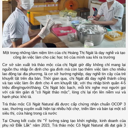
Một trong những tâm niệm lớn của chị Hoàng Thị Ngát là dạy nghề và tạo
công ăn việc làm cho các học trò của mình sau khi ra trường
Cơ sở sản xuất trà thảo mộc của chị Ngát giờ đây không chỉ mang lại
nguồn thu nhập ổn định cho gia đình mà còn tạo thêm việc làm cho nhiều
lao động tại địa phương, là cơ sở hướng nghiệp, dạy nghề tin cậy của trẻ
khuyết tật trên địa bàn. Thời gian qua, chị Ngát đã dạy nghề thành công
và tạo việc làm ổn định cho 4 em khuyết tật, với thu nhập bình quân 4-5
triệu đồng/người/tháng. Chị Ngát bộc bạch, mỗi khi nghe mọi người gọi
với cái tên giản dị "cô Ngát thảo mộc", lòng chị lại rộn lên niềm vui và
hạnh phúc khó tả.
Trà thảo mộc Cô Ngát Natural đã được cấp chứng nhận chuẩn OCOP 3
sao, thường xuyên xuất hiện tại nhiều hội chợ, triển lãm và bán tại một số
siêu thị, cửa hàng trong cả nước
Tại Chung kết cuộc thi "Ý tưởng sáng tạo khởi nghiệp, kinh doanh của
phụ nữ Đắk Lắk" năm 2023, Trà thảo mộc Cô Ngát Natural đã đạt giải 3