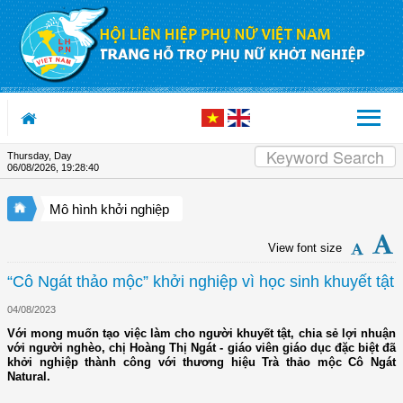
Skip to Content
Thursday, Day
06/08/2026
,
19:28:40
Mô hình khởi nghiệp
View font size
“Cô Ngát thảo mộc” khởi nghiệp vì học sinh khuyết tật
04/08/2023
Với mong muốn tạo việc làm cho người khuyết tật, chia sẻ lợi nhuận
với người nghèo, chị Hoàng Thị Ngát - giáo viên giáo dục đặc biệt đã
khởi nghiệp thành công với thương hiệu Trà thảo mộc Cô Ngát
Natural.