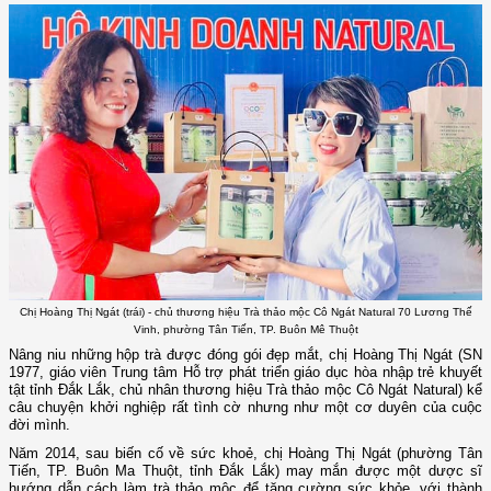
Chị Hoàng Thị Ngát (trái) - chủ thương hiệu Trà thảo mộc Cô Ngát Natural 70 Lương Thế
Vinh, phường Tân Tiến, TP. Buôn Mê Thuột
Nâng niu những hộp trà được đóng gói đẹp mắt, chị Hoàng Thị Ngát (SN
1977, giáo viên Trung tâm Hỗ trợ phát triển giáo dục hòa nhập trẻ khuyết
tật tỉnh Đắk Lắk, chủ nhân thương hiệu Trà thảo mộc Cô Ngát Natural) kể
câu chuyện khởi nghiệp rất tình cờ nhưng như một cơ duyên của cuộc
đời mình.
Năm 2014, sau biến cố về sức khoẻ, chị Hoàng Thị Ngát (phường Tân
Tiến, TP. Buôn Ma Thuột, tỉnh Đắk Lắk) may mắn được một dược sĩ
hướng dẫn cách làm trà thảo mộc để tăng cường sức khỏe, với thành