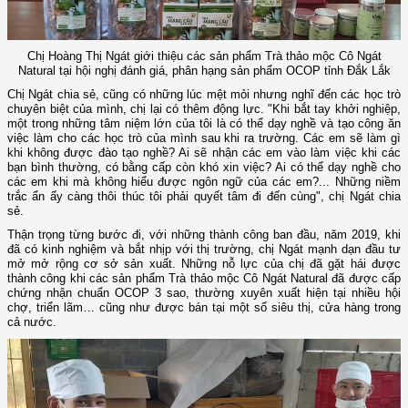
Chị Hoàng Thị Ngát giới thiệu các sản phẩm Trà thảo mộc Cô Ngát
Natural tại hội nghị đánh giá, phân hạng sản phẩm OCOP tỉnh Đắk Lắk
Chị Ngát chia sẻ, cũng có những lúc mệt mỏi nhưng nghĩ đến các học trò
chuyên biệt của mình, chị lại có thêm động lực. "Khi bắt tay khởi nghiệp,
một trong những tâm niệm lớn của tôi là có thể dạy nghề và tạo công ăn
việc làm cho các học trò của mình sau khi ra trường. Các em sẽ làm gì
khi không được đào tạo nghề? Ai sẽ nhận các em vào làm việc khi các
bạn bình thường, có bằng cấp còn khó xin việc? Ai có thể dạy nghề cho
các em khi mà không hiểu được ngôn ngữ của các em?... Những niềm
trắc ẩn ấy càng thôi thúc tôi phải quyết tâm đi đến cùng", chị Ngát chia
sẻ.
Thận trọng từng bước đi, với những thành công ban đầu, năm 2019, khi
đã có kinh nghiệm và bắt nhịp với thị trường, chị Ngát mạnh dạn đầu tư
mở mở rộng cơ sở sản xuất. Những nỗ lực của chị đã gặt hái được
thành công khi các sản phẩm Trà thảo mộc Cô Ngát Natural đã được cấp
chứng nhận chuẩn OCOP 3 sao, thường xuyên xuất hiện tại nhiều hội
chợ, triển lãm… cũng như được bán tại một số siêu thị, cửa hàng trong
cả nước.