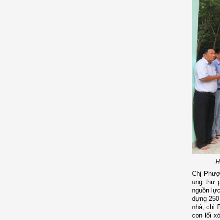
H
C
hị Phượ
ung thư p
nguồn lực
dựng 250 
nhà, chị
con lối x