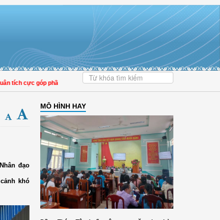
ích cực góp phần nâng cao tỷ lệ người dân tham gia bảo hiểm y tế
MÔ HÌNH HAY
 Nhân đạo
cảnh khó