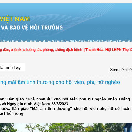
 triển khai công tác phòng, chống dịch bệnh
| Thanh Hóa: Hội LHPN Thọ Xuân t
ô hình hay
Xem cỡ chữ
ng mái ấm tình thương cho hội viên, phụ nữ nghèo
nh: Bàn giao “Nhà nhân ái” cho hội viên phụ nữ nghèo nhân Tháng
 và Ngày gia đình Việt Nam 28/6/2023
hước: Bàn giao “Mái ấm tình thương” cho hội viên phụ nữ có hoàn 
 xã Phú Trung