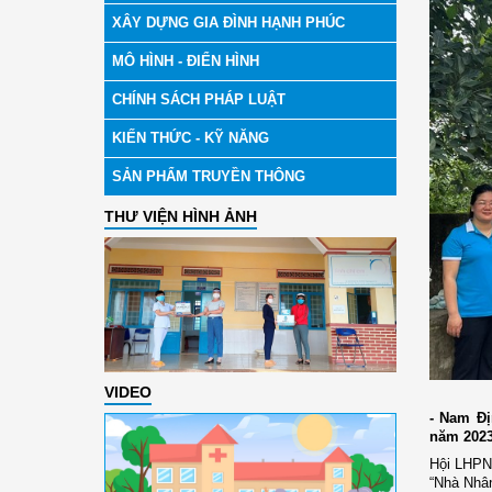
XÂY DỰNG GIA ĐÌNH HẠNH PHÚC
MÔ HÌNH - ĐIỂN HÌNH
CHÍNH SÁCH PHÁP LUẬT
KIẾN THỨC - KỸ NĂNG
SẢN PHẨM TRUYỀN THÔNG
THƯ VIỆN HÌNH ẢNH
VIDEO
- Nam Đị
năm 2023
Hội LHPN 
“Nhà Nhân