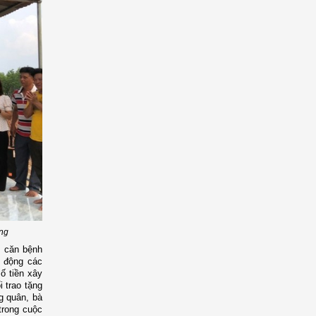
ng
i căn bệnh
 động các
ố tiền xây
i trao tặng
g quân, bà
trong cuộc