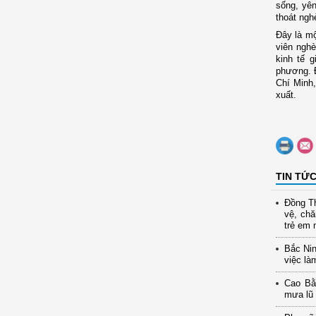
sống, yê
thoát ngh
Đây là mộ
viên nghè
kinh tế 
phương. 
Chí Minh,
xuất.
TIN TỨ
Đồng Th
vệ, ch
trẻ em 
Bắc Nin
việc là
Cao Bằ
mưa lũ