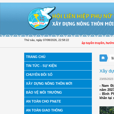
Truy cập nội dung luôn
Thứ sáu, ngày 07/08/2026
,
22:58:23
Hội LHPN tỉnh Đồng Tháp tuyên truyền, hướng dẫn,
TRANG CHỦ
M
TIN TỨC - SỰ KIỆN
Xây dự
CHUYỂN ĐỔI SỐ
23/05/2023
XÂY DỰNG NÔNG THÔN MỚI
- Nam Đị
năm 2023
BẢO VỆ MÔI TRƯỜNG
- Bình P
khăn tại
AN TOÀN CHO PN&TE
AN TOÀN GIAO THÔNG