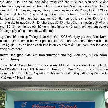
 khó khăn. Gia đình bà Lăng sống trong căn nhà mục nát, siêu vẹo, xuốn
ôn tiềm ẩn nguy cơ mất an toàn khi trời mưa bão. Việc xây dựng Nhà nhân 
 của Hội LHPN huyện, cấp ủy Đảng, chính quyền xã Mỹ Phúc, Hội LHPN xã 
ền, ban ngành xóm cùng họ hàng, chị em phụ nữ trong xóm tập trung giúp đ
đã hoàn tất và tổ chức bàn giao với diện tích sử dụng 25m2 với tổng kinh
g. Trong đó, từ nguồn quỹ Hội chữ thập đỏ 40 triệu đồng, từ nguồn quỹ Vì ph
đồng. Số tiền còn lại do cán bộ và nhân dân trong xã, xóm, anh chị em trong 
hộ bằng ngày công, hiện vật và tiền mặt.
ông trình chào mừng Tháng Nhân đạo năm 2023 và Ngày gia đình Việt Nam 
sự quan tâm chăm lo hội viên phụ nữ có hoàn cảnh khó khăn trên địa bàn h
p đỡ hộ gia đình có hoàn cảnh khó khăn có chỗ ở ổn định, yên tâm lao động
trong cuộc sống.
hước: Bàn giao “Mái ấm tình thương” cho hội viên phụ nữ có hoàn 
 xã Phú Trung
ực các hoạt động chào mừng kỷ niệm 133 năm ngày sinh Chủ tịch Hồ
0 – 19/5/2023), Hội LHPN huyện Phú Riềng, tỉnh Bình Phước tổ chức bàn gi
thương” cho
gia đình chị Nguyễn Thị Phượng thuộc hộ gia đình nghèo khó k
n Phú An, xã Phú Trung.