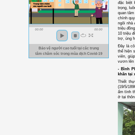
đặc biệt
trọng, lu
quan tâm
chính quy
ngôi nhà 
triệu đồn
00:00
00:00
10 triệu 
trợ, ủng 
Đây là c
Bảo vệ người cao tuổi tại các trung
thể hiện 
tâm chăm sóc trong mùa dịch Covid-19
viên, giú
vươn lên 
- Bình P
khăn tại
Thiết th
(19/5/189
ấm tình 
ở
tại thô