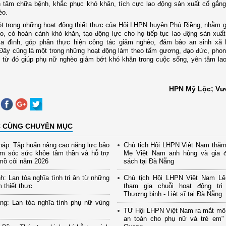
n tâm chữa bệnh, khắc phục khó khăn, tích cực lao động sản xuất cố gắn
èo.
t trong những hoạt động thiết thực của Hội LHPN huyện Phú Riềng, nhằm g
o, có hoàn cảnh khó khăn, tạo động lực cho họ tiếp tục lao động sản xuất 
gia đình, góp phần thực hiện công tác giảm nghèo, đảm bảo an sinh xã h
Đây cũng là một trong những hoạt động làm theo tấm gương, đạo đức, pho
 từ đó giúp phụ nữ nghèo giảm bớt khó khăn trong cuộc sống, yên tâm la
HPN Mỹ Lộc; Vư
C CÙNG CHUYÊN MỤC
áp: Tập huấn nâng cao năng lực bảo
Chủ tịch Hội LHPN Việt Nam thăm
ăm sóc sức khỏe tâm thần và hỗ trợ
Mẹ Việt Nam anh hùng và gia đ
mồ côi năm 2026
sách tại Đà Nẵng
h: Lan tỏa nghĩa tình tri ân từ những
Chủ tịch Hội LHPN Việt Nam Lê
m thiết thực
tham gia chuỗi hoạt động tr
Thương binh - Liệt sĩ tại Đà Nẵng
ng: Lan tỏa nghĩa tình phụ nữ vùng
TƯ Hội LHPN Việt Nam ra mắt mô
an toàn cho phụ nữ và trẻ em" 