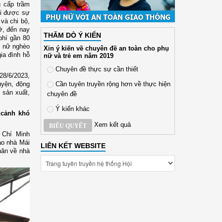
g cấp trầm
ái được sự
và chi bộ,
ỡ, đến nay
THĂM DÒ Ý KIẾN
 phí gần 80
ụ nữ nghèo
Xin ý kiến về chuyên đề an toàn cho phụ
gia đình hỗ
nữ và trẻ em năm 2019
Chuyên đề thực sự cần thiết
28/6/2023,
Cần tuyên truyền rộng hơn về thực hiện
uyện, động
 sản xuất,
chuyên đề
Ý kiến khác
cảnh khó
Xem kết quả
BIỂU QUYẾT
 Chí Minh
ao nhà Mái
LIÊN KẾT WEBSITE
hăn về nhà