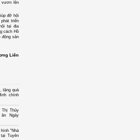
g vươn lên
iúp đỡ hội
phát triển
ội tại địa
ng cách Hồ
o động sản
ơng Liên
, tặng quà
ình chính
 Thị Thủy
i ân Ngày
 hình "Nhà
tại Tuyên