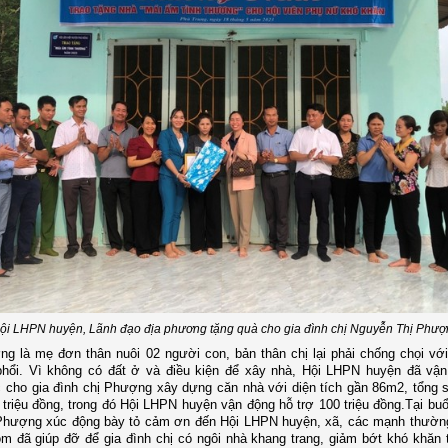
ội LHPN huyện, Lãnh đạo địa phương tặng quà cho gia đình chị Nguyễn Thị Phượ
ng là mẹ đơn thân nuôi 02 người con, bản thân chị lại phải chống chọi vớ
hổi.
Vì không có đất ở và điều kiện để xây nhà, Hội LHPN huyện đã vận
 cho gia đình chị Phượng xây dựng căn nhà với diện tích gần 86m2, tổng s
triệu đồng, trong đó Hội LHPN huyện vận động hỗ trợ 100 triệu đồng.
Tại buổ
 Phượng xúc động bày tỏ cảm ơn đến Hội LHPN huyện, xã, các mạnh thườn
óm đã giúp đỡ để gia đình chị có ngôi nhà khang trang, giảm bớt khó khăn 