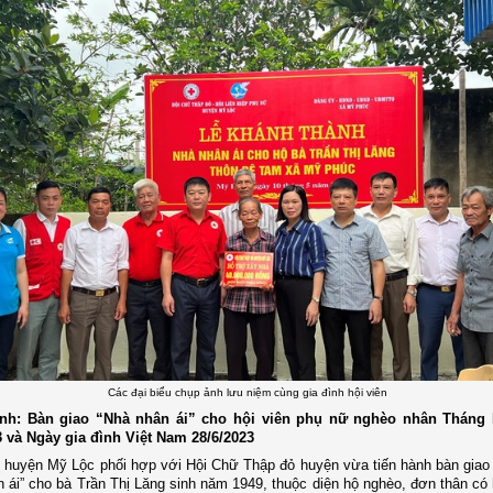
Các đại biểu chụp ảnh lưu niệm cùng gia đình hội viên
nh: Bàn giao “Nhà nhân ái” cho hội viên phụ nữ nghèo nhân Tháng
 và Ngày gia đình Việt Nam 28/6/2023
huyện Mỹ Lộc phối hợp với Hội Chữ Thập đỏ huyện vừa tiến hành bàn giao 
 ái” cho bà Trần Thị Lăng sinh năm 1949, thuộc diện hộ nghèo, đơn thân có