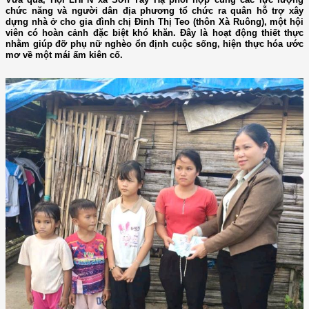
chức năng và người dân địa phương tổ chức ra quân hỗ trợ xây
dựng nhà ở cho gia đình chị Đinh Thị Teo (thôn Xà Ruông), một hội
viên có hoàn cảnh đặc biệt khó khăn. Đây là hoạt động thiết thực
nhằm giúp đỡ phụ nữ nghèo ổn định cuộc sống, hiện thực hóa ước
mơ về một mái ấm kiên cố.