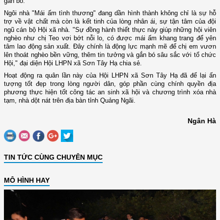
gắn bó.
Ngôi nhà "Mái ấm tình thương" đang dần hình thành không chỉ là sự hỗ
trợ về vật chất mà còn là kết tinh của lòng nhân ái, sự tận tâm của đội
ngũ cán bộ Hội xã nhà. "Sự đồng hành thiết thực này giúp những hội viên
nghèo như chị Teo vơi bớt nỗi lo, có được mái ấm khang trang để yên
tâm lao động sản xuất. Đây chính là động lực mạnh mẽ để chị em vươn
lên thoát nghèo bền vững, thêm tin tưởng và gắn bó sâu sắc với tổ chức
Hội," đại diện Hội LHPN xã Sơn Tây Hạ chia sẻ.
Hoạt động ra quân lần này của Hội LHPN xã Sơn Tây Hạ đã để lại ấn
tượng tốt đẹp trong lòng người dân, góp phần cùng chính quyền địa
phương thực hiện tốt công tác an sinh xã hội và chương trình xóa nhà
tạm, nhà dột nát trên địa bàn tỉnh Quảng Ngãi.
Ngân Hà
TIN TỨC CÙNG CHUYÊN MỤC
MÔ HÌNH HAY