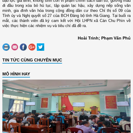
bạo lực gia đình; không sinh con vi phạm chính sách dân số; gương mẫu
đi đầu trong xóa bỏ hủ tục, tập quán lạc hậu, xây dựng nếp sống văn
minh, gia đình văn hóa trong cộng đồng dân cư theo Chỉ thị số 09 của
Tỉnh ủy và Nghị quyết số 27 của BCH Đảng bộ tỉnh Hà Giang. Tại buổi ra
mắt, các thành viên đã ký cam kết với Hội LHPN xã Cán Chu Phìn về
việc thực hiện các nhiệm vụ và tiêu chí đã đề ra.
Hoài Trinh; Phạm Văn Phú
TIN TỨC CÙNG CHUYÊN MỤC
MÔ HÌNH HAY