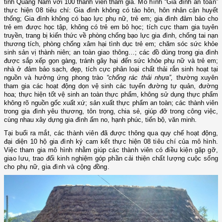
tỉnh Quảng Nam với 100 thành viên tham gia.
Mô hình “Gia đình an toàn”
thực hiện 08 tiêu chí:
Gia đình không có tảo hôn, hôn nhân cận huyết
thống; Gia đình không có bạo lực phụ nữ, trẻ em; gia đình đảm bảo cho
trẻ em được học tập, không có trẻ em bỏ học; tích cực tham gia tuyên
truyền, trang bị kiến thức về phòng chống bạo lực gia đình, chống tai nạn
thương tích, phòng chống xâm hại tình dục trẻ em; chăm sóc sức khỏe
sinh sản vị thành niên; an toàn giao thông…; các đồ dùng trong gia đình
được sắp xếp gọn gàng, tránh gây hại đến sức khỏe phụ nữ và trẻ em;
nhà ở đảm bảo sạch, đẹp, tích cực phân loại chất thải rắn sinh hoạt tại
nguồn và hưởng ứng phong trào
“chống rác thải nhựa”,
thường xuyên
tham gia các hoạt động dọn vệ sinh các tuyến đường tự quản, đường
hoa; thực hiện tốt vệ sinh an toàn thực phẩm, không sử dụng thực phẩm
không rõ nguồn gốc xuất xứ; sản xuất thực phẩm an toàn; các thành viên
trong gia đình yêu thương, tôn trọng, chia sẻ, giúp đỡ trong công việc,
cùng nhau xây dựng gia đình ấm no, hạnh phúc, tiến bộ, văn minh.
Tại buổi ra mắt, các thành viên đã được thông qua quy chế hoạt động,
đại diện 10 hộ gia đình ký cam kết thực hiện 08 tiêu chí của mô hình.
Việc tham gia mô hình nhằm giúp các thành viên có điều kiện gặp gỡ,
giao lưu, trao đổi kinh nghiệm góp phần cải thiện chất lượng cuộc sống
cho phụ nữ, gia đình và cộng đồng.