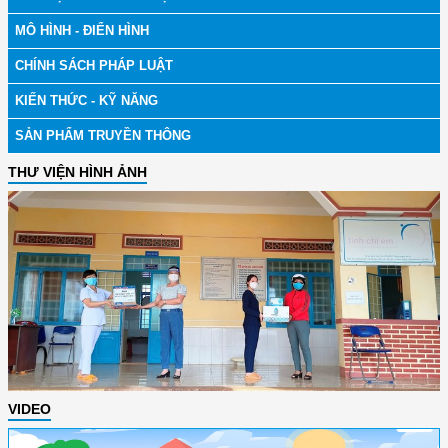
MÔ HÌNH - ĐIỂN HÌNH
CHÍNH SÁCH PHÁP LUẬT
KIẾN THỨC - KỸ NĂNG
SẢN PHẨM TRUYỀN THÔNG
THƯ VIỆN HÌNH ẢNH
VIDEO