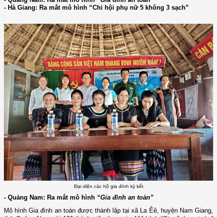
- Hà Giang: Ra mắt mô hình “Chi hội phụ nữ 5 không 3 sạch”
Đại diện các hộ gia đình ký kết
- Quảng Nam: Ra mắt mô hình
“Gia đình an toàn”
Mô hình Gia đình an toàn được thành lập tại xã La Êê, huyện Nam Giang,