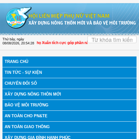
Truy cập nội dung luôn
OK
Thứ bảy, ngày
Hóa: Hội LHPN Thọ Xuân tích cực góp phần nâng cao tỷ lệ người dân tham gia b
08/08/2026
,
20:54:28
TRANG CHỦ
TIN TỨC - SỰ KIỆN
CHUYỂN ĐỔI SỐ
XÂY DỰNG NÔNG THÔN MỚI
BẢO VỆ MÔI TRƯỜNG
AN TOÀN CHO PN&TE
AN TOÀN GIAO THÔNG
XÂY DỰNG GIA ĐÌNH HẠNH PHÚC