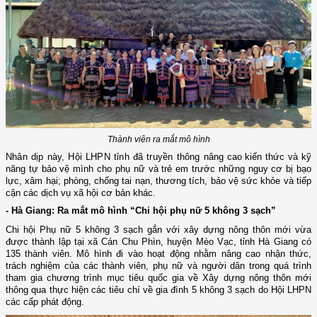
Thành viên ra mắt mô hình
Nhân dịp này, Hội LHPN tỉnh đã truyền thông
nâng cao kiến thức và kỹ
năng tự bảo vệ mình cho phụ nữ và trẻ em trước những nguy cơ bị bạo
lực, xâm hại; phòng, chống tai nạn, thương tích, bảo vệ sức khỏe và tiếp
cận các dịch vụ xã hội cơ bản khác.
- Hà Giang: Ra mắt mô hình “Chi hội phụ nữ 5 không 3 sạch”
Chi hội Phụ nữ 5 không 3 sạch gắn với xây dựng nông thôn mới vừa
được thành lập tại xã Cán Chu Phìn, huyện Mèo Vạc, tỉnh Hà Giang có
135 thành viên. Mô hình đi vào hoạt động nhằm nâng cao nhận thức,
trách nghiệm của các thành viên, phụ nữ và người dân trong quá trình
tham gia chương trình mục tiêu quốc gia về Xây dựng nông thôn mới
thông qua thực hiện các tiêu chí về gia đình 5 không 3 sạch do Hội LHPN
các cấp phát động.