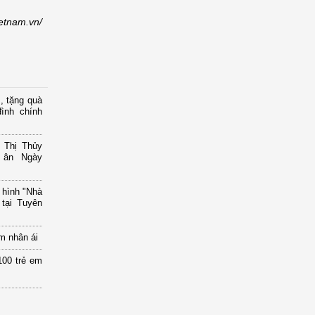
ietnam.vn/
, tặng quà
ình chính
 Thị Thủy
i ân Ngày
 hình "Nhà
tại Tuyên
m nhân ái
00 trẻ em