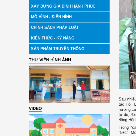
XÂY DỰNG GIA ĐÌNH HẠNH PHÚC
MÔ HÌNH - ĐIỂN HÌNH
CHÍNH SÁCH PHÁP LUẬT
KIẾN THỨC - KỸ NĂNG
SẢN PHẨM TRUYỀN THÔNG
THƯ VIỆN HÌNH ẢNH
Sau nhiề
tác Hội. 
VIDEO
hưởng của
tự do, đờ
động Hội 
Trong "cá
"5+1". Mô