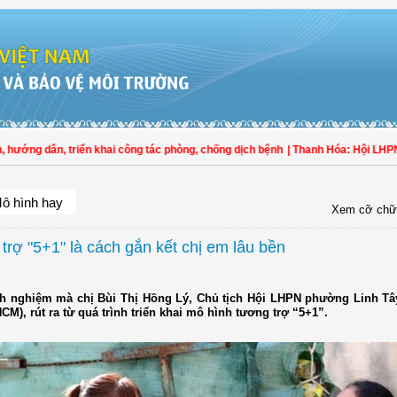
ớng dẫn, triển khai công tác phòng, chống dịch bệnh
| Thanh Hóa: Hội LHPN Th
ô hình hay
Xem cỡ chữ
trợ "5+1" là cách gắn kết chị em lâu bền
nh nghiệm mà chị Bùi Thị Hồng Lý, Chủ tịch Hội LHPN phường Linh Tâ
M), rút ra từ quá trình triển khai mô hình tương trợ “5+1”.