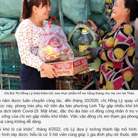
Chị Bùi Thị Hồng Lý (trái) thăm hỏi, trao thực phẩm hỗ trợ hằng tháng cho mẹ con bà Thảo
u năm được luân chuyển công tác, đến tháng 10/2020, chị Hồng Lý quay v
Lúc này, phong trào phụ nữ trên địa bàn phường Linh Tây gặp nhiều khó k
 dịch bệnh Covid-19. Mặt khác, đặc thù địa bàn có đông công nhân ở trọ v
i sống của chị em gặp nhiều khó khăn. Việc vận động chị em tham gia phong 
lại càng không dễ dàng.
i khó ló cái khôn", tháng 4/2022, chị Lý đưa ý tưởng thành lập mô hình
 hình này được hiểu là cứ 5 hội viên cùng giúp 1 gia đình phụ nữ thuộc diệ