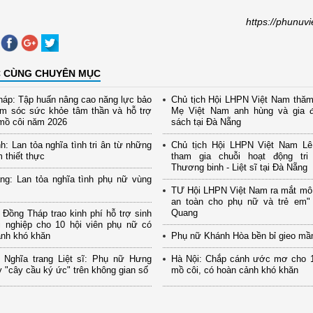
https://phunuv
C CÙNG CHUYÊN MỤC
áp: Tập huấn nâng cao năng lực bảo
Chủ tịch Hội LHPN Việt Nam thăm
ăm sóc sức khỏe tâm thần và hỗ trợ
Mẹ Việt Nam anh hùng và gia đ
mồ côi năm 2026
sách tại Đà Nẵng
h: Lan tỏa nghĩa tình tri ân từ những
Chủ tịch Hội LHPN Việt Nam Lê
m thiết thực
tham gia chuỗi hoạt động tr
Thương binh - Liệt sĩ tại Đà Nẵng
ng: Lan tỏa nghĩa tình phụ nữ vùng
TƯ Hội LHPN Việt Nam ra mắt mô
an toàn cho phụ nữ và trẻ em" 
Quang
Đồng Tháp trao kinh phí hỗ trợ sinh
i nghiệp cho 10 hội viên phụ nữ có
ảnh khó khăn
Phụ nữ Khánh Hòa bền bỉ gieo mầ
 Nghĩa trang Liệt sĩ: Phụ nữ Hưng
Hà Nội: Chắp cánh ước mơ cho 1
 "cây cầu ký ức" trên không gian số
mồ côi, có hoàn cảnh khó khăn