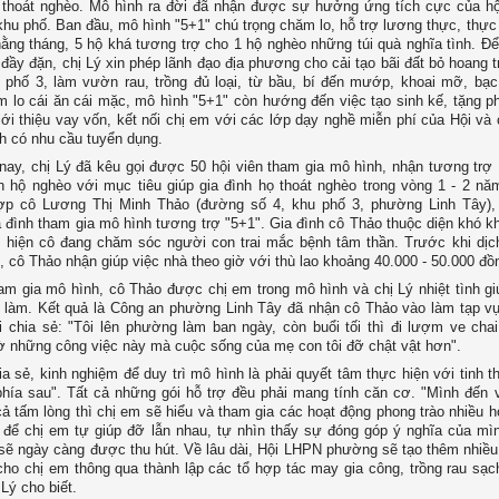
 thoát nghèo. Mô hình ra đời đã nhận được sự hưởng ứng tích cực của hộ
khu phố. Ban đầu, mô hình "5+1" chú trọng chăm lo, hỗ trợ lương thực, thự
ằng tháng, 5 hộ khá tương trợ cho 1 hộ nghèo những túi quà nghĩa tình. Để
đầy đặn, chị Lý xin phép lãnh đạo địa phương cho cải tạo bãi đất bỏ hoang 
u phố 3, làm vườn rau, trồng đủ loại, từ bầu, bí đến mướp, khoai mỡ, b
 lo cái ăn cái mặc, mô hình "5+1" còn hướng đến việc tạo sinh kế, tặng p
iới thiệu vay vốn, kết nối chị em với các lớp dạy nghề miễn phí của Hội và
h có nhu cầu tuyển dụng.
nay, chị Lý đã kêu gọi được 50 hội viên tham gia mô hình, nhận tương trợ
n hộ nghèo với mục tiêu giúp gia đình họ thoát nghèo trong vòng 1 - 2 nă
ợp cô Lương Thị Minh Thảo (đường số 4, khu phố 3, phường Linh Tây), 
 đình tham gia mô hình tương trợ "5+1". Gia đình cô Thảo thuộc diện khó k
 hiện cô đang chăm sóc người con trai mắc bệnh tâm thần. Trước khi dịc
, cô Thảo nhận giúp việc nhà theo giờ với thù lao khoảng 40.000 - 50.000 đồ
am gia mô hình, cô Thảo được chị em trong mô hình và chị Lý nhiệt tình gi
 làm. Kết quả là Công an phường Linh Tây đã nhận cô Thảo vào làm tạp v
 chia sẻ: "Tôi lên phường làm ban ngày, còn buổi tối thì đi lượm ve cha
 những công việc này mà cuộc sống của mẹ con tôi đỡ chật vật hơn".
ia sẻ, kinh nghiệm để duy trì mô hình là phải quyết tâm thực hiện với tinh 
 phía sau". Tất cả những gói hỗ trợ đều phải mang tính căn cơ. "Mình đến 
cả tấm lòng thì chị em sẽ hiểu và tham gia các hoạt động phong trào nhiều h
để chị em tự giúp đỡ lẫn nhau, tự nhìn thấy sự đóng góp ý nghĩa của mìn
sẽ ngày càng được thu hút. Về lâu dài, Hội LHPN phường sẽ tạo thêm nhiều
ho chị em thông qua thành lập các tổ hợp tác may gia công, trồng rau sạc
 Lý cho biết.