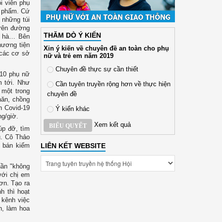
i viên phụ
c phẩm. Cứ
 những túi
trên đường
THĂM DÒ Ý KIẾN
ạc hà… Bên
hương tiện
Xin ý kiến về chuyên đề an toàn cho phụ
 các cơ sở
nữ và trẻ em năm 2019
Chuyên đề thực sự cần thiết
 10 phụ nữ
m tới. Như
Cần tuyên truyền rộng hơn về thực hiện
một trong
chuyên đề
hăn, chồng
h Covid-19
Ý kiến khác
ng/giờ.
Xem kết quả
BIỂU QUYẾT
úp đỡ, tìm
ụ. Cô Thảo
i bán kiếm
LIÊN KẾT WEBSITE
thần "không
với chị em
ơn. Tạo ra
h thì hoạt
 kênh việc
h, làm hoa