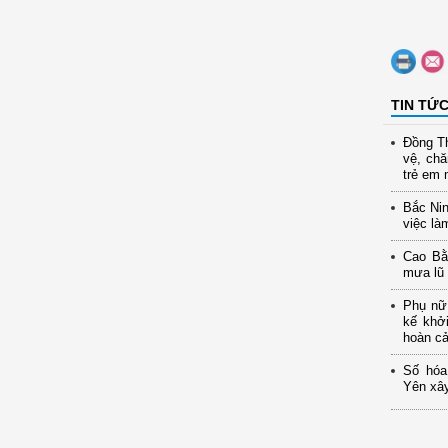
TIN TỨ
Đồng Th
vệ, ch
trẻ em 
Bắc Nin
việc là
Cao Bằ
mưa lũ
Phụ nữ 
kế khở
hoàn c
Số hóa
Yên xây