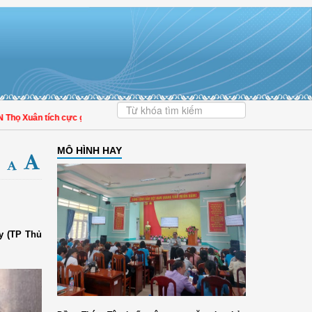
ọ Xuân tích cực góp phần nâng cao tỷ lệ người dân tham gia bảo hiểm y tế
MÔ HÌNH HAY
y (TP Thủ