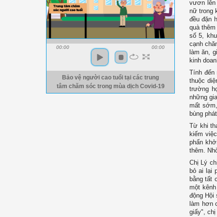
vươn lên
nữ trong 
đều đặn h
quà thêm 
số 5, kh
cạnh chăm
00:00
00:00
làm ăn, g
kinh doan
Tính đến 
Bảo vệ người cao tuổi tại các trung
thuộc diệ
tâm chăm sóc trong mùa dịch Covid-19
trường h
những gia
mất sớm,
bùng phát
Từ khi th
kiếm việc
phấn khởi
thêm. Nhờ
Chị Lý ch
bỏ ai lại
bằng tất 
một kênh 
động Hội 
làm hơn c
giấy", chị