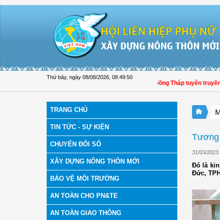
Truy cập nội dung luôn
Thứ bảy, ngày 08/08/2026
,
08:49:51
Hội LHPN tỉnh Đồng Tháp tuyên truyền, hư
TRANG CHỦ
M
TIN TỨC - SỰ KIỆN
Tương 
CHUYỂN ĐỔI SỐ
31/03/2023
XÂY DỰNG NÔNG THÔN MỚI
Đó là ki
Đức, TPHC
BẢO VỆ MÔI TRƯỜNG
AN TOÀN CHO PN&TE
AN TOÀN GIAO THÔNG