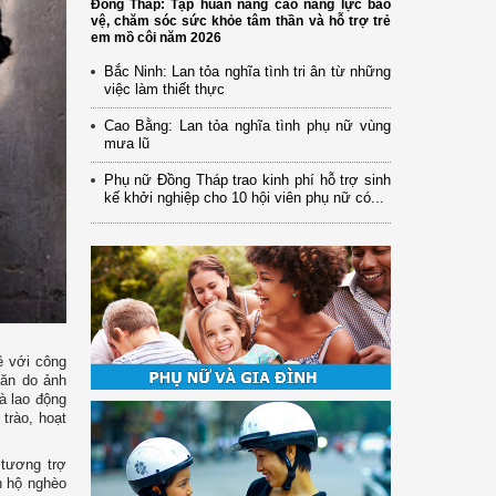
Đồng Tháp: Tập huấn nâng cao năng lực bảo
vệ, chăm sóc sức khỏe tâm thần và hỗ trợ trẻ
em mồ côi năm 2026
Bắc Ninh: Lan tỏa nghĩa tình tri ân từ những
việc làm thiết thực
Cao Bằng: Lan tỏa nghĩa tình phụ nữ vùng
mưa lũ
Phụ nữ Đồng Tháp trao kinh phí hỗ trợ sinh
kế khởi nghiệp cho 10 hội viên phụ nữ có...
ề với công
hăn do ảnh
à lao động
trào, hoạt
 tương trợ
n hộ nghèo