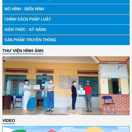
MÔ HÌNH - ĐIỂN HÌNH
CHÍNH SÁCH PHÁP LUẬT
KIẾN THỨC - KỸ NĂNG
SẢN PHẨM TRUYỀN THÔNG
THƯ VIỆN HÌNH ẢNH
VIDEO