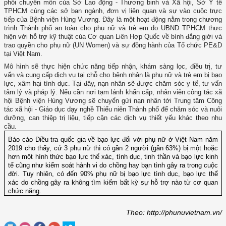
phối chuyên môn của Sở Lao động - Thương binh và Xã hội, Sở Y tế
TPHCM cùng các sở ban ngành, đơn vị liên quan và sự vào cuộc trực
tiếp của Bệnh viện Hùng Vương. Đây là một hoạt động nằm trong chương
trình Thành phố an toàn cho phụ nữ và trẻ em do UBND TPHCM thực
hiện với hỗ trợ kỹ thuật của Cơ quan Liên Hợp Quốc về bình đẳng giới và
trao quyền cho phụ nữ (UN Women) và sự đồng hành của Tổ chức PE&D
tại Việt Nam.
Mô hình sẽ thực hiện chức năng tiếp nhận, khám sàng lọc, điều trị, tư
vấn và cung cấp dịch vụ tại chỗ cho bệnh nhân là phụ nữ và trẻ em bị bạo
lực, xâm hại tình dục. Tại đây, nạn nhân sẽ được chăm sóc y tế, tư vấn
tâm lý và pháp lý. Nếu cần nơi tạm lánh khẩn cấp, nhân viên công tác xã
hội Bệnh viện Hùng Vương sẽ chuyển gửi nạn nhân tới Trung tâm Công
tác xã hội - Giáo dục dạy nghề Thiếu niên Thành phố để chăm sóc và nuôi
dưỡng, can thiệp trị liệu, tiếp cận các dịch vụ thiết yếu khác theo nhu
cầu.
Báo cáo Điều tra quốc gia về bạo lực đối với phụ nữ ở Việt Nam năm
2019 cho thấy, cứ 3 phụ nữ thì có gần 2 người (gần 63%) bị một hoặc
hơn một hình thức bạo lực thể xác, tình dục, tinh thần và bạo lực kinh
tế cũng như kiểm soát hành vi do chồng hay bạn tình gây ra trong cuộc
đời. Tuy nhiên, có đến 90% phụ nữ bị bạo lực tình dục, bạo lực thể
xác do chồng gây ra không tìm kiếm bất kỳ sự hỗ trợ nào từ cơ quan
chức năng.
Theo: http://phunuvietnam.vn/