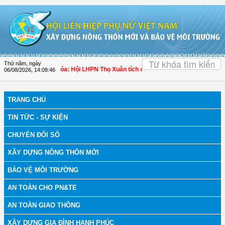
Truy cập nội dung luôn
OK
Thứ năm, ngày
ch bệnh
| Thanh Hóa: Hội LHPN Thọ Xuân tích cực góp phần nâng cao tỷ lệ ngườ
06/08/2026
,
14:08:47
TRANG CHỦ
TIN TỨC - SỰ KIỆN
CHUYỂN ĐỔI SỐ
XÂY DỰNG NÔNG THÔN MỚI
BẢO VỆ MÔI TRƯỜNG
AN TOÀN CHO PN&TE
AN TOÀN GIAO THÔNG
XÂY DỰNG GIA ĐÌNH HẠNH PHÚC