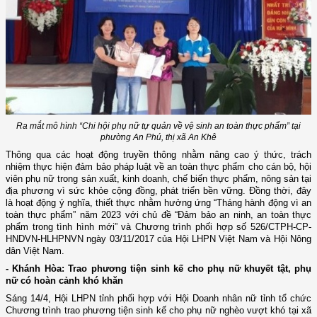
Ra mắt mô hình “Chi hội phụ nữ tự quản về vệ sinh an toàn thực phẩm” tại
phường An Phú, thị xã An Khê
Thông qua các hoạt động truyền thông nhằm nâng cao ý thức, trách
nhiệm thực hiện đảm bảo pháp luật về an toàn thực phẩm cho cán bộ, hội
viên phụ nữ trong sản xuất, kinh doanh, chế biến thực phẩm, nông sản tại
địa phương vì sức khỏe cộng đồng, phát triển bền vững. Đồng thời, đây
là hoạt động ý nghĩa, thiết thực nhằm hưởng ứng “Tháng hành động vì an
toàn thực phẩm” năm 2023 với chủ đề “Đảm bảo an ninh, an toàn thực
phẩm trong tình hình mới” và Chương trình phối hợp số 526/CTPH-CP-
HNDVN-HLHPNVN ngày 03/11/2017 của Hội LHPN Việt Nam và Hội Nông
dân Việt Nam.
- Khánh Hòa: Trao phương tiện sinh kế cho phụ nữ khuyết tật, phụ
nữ có hoàn cảnh khó khăn
Sáng 14/4, Hội LHPN tỉnh phối hợp với Hội Doanh nhân nữ tỉnh tổ chức
Chương trình trao phương tiện sinh kế cho phụ nữ nghèo vượt khó tại xã