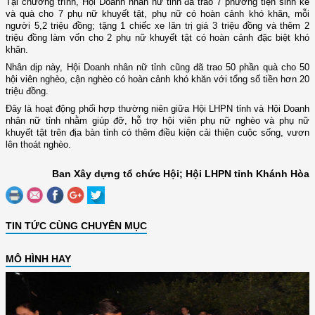
Tại chương trình, Hội Doanh nhân nữ tỉnh đã trao 7 phương tiện sinh kế
và quà cho 7 phụ nữ khuyết tật, phụ nữ có hoàn cảnh khó khăn, mỗi
người 5,2 triệu đồng; tặng 1 chiếc xe lăn trị giá 3 triệu đồng và thêm 2
triệu đồng làm vốn cho 2 phụ nữ khuyết tật có hoàn cảnh đặc biệt khó
khăn.
Nhân dịp này, Hội Doanh nhân nữ tỉnh cũng đã trao 50 phần quà cho 50
hội viên nghèo, cận nghèo có hoàn cảnh khó khăn với tổng số tiền hơn 20
triệu đồng.
Đây là hoạt động phối hợp thường niên giữa Hội LHPN tỉnh và Hội Doanh
nhân nữ tỉnh nhằm giúp đỡ, hỗ trợ hội viên phụ nữ nghèo và phụ nữ
khuyết tật trên địa bàn tỉnh có thêm điều kiện cải thiện cuộc sống, vươn
lên thoát nghèo.
Ban Xây dựng tổ chức Hội; Hội LHPN tỉnh Khánh Hòa
TIN TỨC CÙNG CHUYÊN MỤC
MÔ HÌNH HAY