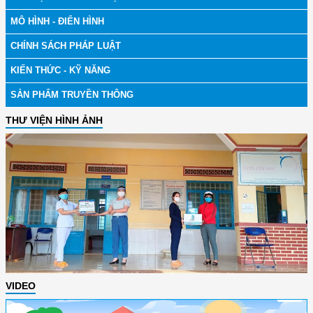
MÔ HÌNH - ĐIỂN HÌNH
CHÍNH SÁCH PHÁP LUẬT
KIẾN THỨC - KỸ NĂNG
SẢN PHẨM TRUYỀN THÔNG
THƯ VIỆN HÌNH ẢNH
VIDEO