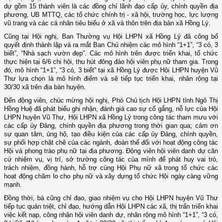
dự gồm 15 thành viên là các đồng chí lãnh đạo cấp ủy, chính quyền địa
phương, UB MTTQ, các tổ chức chính trị - xã hội, trường học, lực lượng
vũ trang và các cá nhân tiêu biểu ở xã và thôn trên địa bàn xã Hồng Lý.
Cũng tại Hội nghị, Ban Thường vụ Hội LHPN xã Hồng Lý đã công bố
quyết định thành lập và ra mắt Ban Chủ nhiệm các mô hình “1+1”, “3 có, 3
biết”, “Nhà sạch vườn đẹp”. Các mô hình trên được triển khai, tổ chức
thực hiện tại 6/6 chi hội, thu hút đông đảo hội viên phụ nữ tham gia. Trong
đó, mô hình “1+1”, “3 có, 3 biết” tại xã Hồng Lý được Hội LHPN huyện Vũ
Thư lựa chọn là mô hình điểm và sẽ tiếp tục triển khai, nhân rộng tại
30/30 xã trên địa bàn huyện.
Đến động viên, chúc mừng hội nghị, Phó Chủ tịch Hội LHPN tỉnh Ngô Thị
Hồng Huệ đã phát biểu ghi nhận, đánh giá cao sự cố gắng, nỗ lực của Hội
LHPN huyện Vũ Thư, Hội LHPN xã Hồng Lý trong công tác tham mưu với
các cấp ủy Đảng, chính quyền địa phương trong thời gian qua; cảm ơn
sự quan tâm, ủng hộ, tạo điều kiện của các cấp ủy Đảng, chính quyền,
sự phối hợp chặt chẽ của các ngành, đoàn thể đối với hoạt động công tác
Hội và phong trào phụ nữ tại địa phương. Động viên hội viên danh dự căn
cứ nhiệm vụ, vị trí, sở trường công tác của mình để phát huy vai trò,
trách nhiệm, đồng hành, hỗ trợ cùng Hội Phụ nữ xã trong tổ chức các
hoạt động chăm lo cho phụ nữ và xây dựng tổ chức Hội ngày càng vững
mạnh.
Đồng thời, bà cũng chỉ đạo, giao nhiệm vụ cho Hội LHPN huyện Vũ Thư
tiếp tục quán triệt, chỉ đạo, hướng dẫn Hội LHPN các xã, thị trấn triển khai
việc kết nạp, công nhận hội viên danh dự, nhân rộng mô hình “1+1”, “3 có,