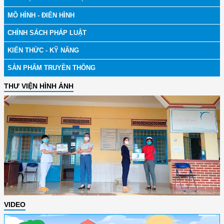
MÔ HÌNH - ĐIỂN HÌNH
CHÍNH SÁCH PHÁP LUẬT
KIẾN THỨC - KỸ NĂNG
SẢN PHẨM TRUYỀN THÔNG
THƯ VIỆN HÌNH ẢNH
VIDEO