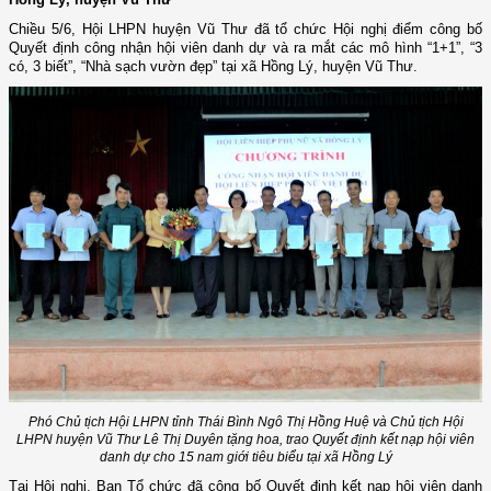
Chiều 5/6, Hội LHPN huyện Vũ Thư đã tổ chức Hội nghị điểm công bố
Quyết định công nhận hội viên danh dự và ra mắt các mô hình “1+1”, “3
có, 3 biết”, “Nhà sạch vườn đẹp” tại xã Hồng Lý, huyện Vũ Thư.
Phó Chủ tịch Hội LHPN tỉnh Thái Bình Ngô Thị Hồng Huệ và Chủ tịch Hội
LHPN huyện Vũ Thư Lê Thị Duyên tặng hoa, trao Quyết định kết nạp hội viên
danh dự cho 15 nam giới tiêu biểu tại xã Hồng Lý
Tại Hội nghị, Ban Tổ chức đã công bố Quyết định kết nạp hội viên danh