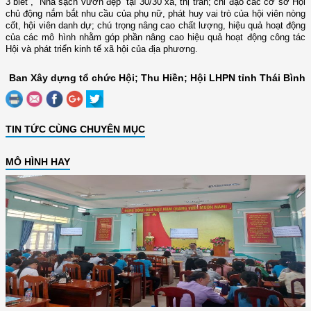
3 biết”, “Nhà sạch vườn đẹp” tại 30/30 xã, thị trấn; chỉ đạo các cơ sở Hội
chủ động nắm bắt nhu cầu của phụ nữ, phát huy vai trò của hội viên nòng
cốt, hội viên danh dự; chú trọng nâng cao chất lượng, hiệu quả hoạt động
của các mô hình nhằm góp phần nâng cao hiệu quả hoạt động công tác
Hội và phát triển kinh tế xã hội của địa phương.
Ban Xây dựng tổ chức Hội; Thu Hiền; Hội LHPN tỉnh Thái Bình
TIN TỨC CÙNG CHUYÊN MỤC
MÔ HÌNH HAY