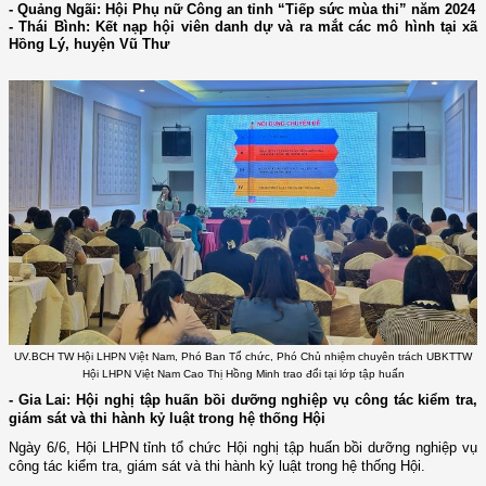
- Quảng Ngãi: Hội Phụ nữ Công an tỉnh “Tiếp sức mùa thi” năm 2024
- Thái Bình: Kết nạp hội viên danh dự và ra mắt các mô hình tại xã
Hồng Lý, huyện Vũ Thư
UV.BCH TW Hội LHPN Việt Nam, Phó Ban Tổ chức, Phó Chủ nhiệm chuyên trách UBKTTW
Hội LHPN Việt Nam Cao Thị Hồng Minh trao đổi tại lớp tập huấn
- Gia Lai: Hội nghị tập huấn bồi dưỡng nghiệp vụ công tác kiểm tra,
giám sát và thi hành kỷ luật trong hệ thống Hội
Ngày 6/6, Hội LHPN tỉnh tổ chức Hội nghị tập huấn bồi dưỡng nghiệp vụ
công tác kiểm tra, giám sát và thi hành kỷ luật trong hệ thống Hội.