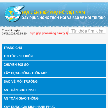
Truy cập nội dung luôn
OK
Chủ nhật, ngày
PN Thọ Xuân tích cực góp phần nâng cao tỷ lệ người dân tham gia bảo hiểm y t
09/08/2026
,
02:59:31
TRANG CHỦ
TIN TỨC - SỰ KIỆN
CHUYỂN ĐỔI SỐ
XÂY DỰNG NÔNG THÔN MỚI
BẢO VỆ MÔI TRƯỜNG
AN TOÀN CHO PN&TE
AN TOÀN GIAO THÔNG
XÂY DỰNG GIA ĐÌNH HẠNH PHÚC