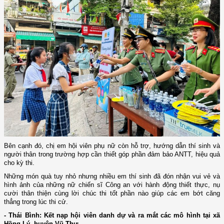
Bên cạnh đó, chị em hội viên phụ nữ còn hỗ trợ, hướng dẫn thí sinh và
người thân trong trường hợp cần thiết góp phần đảm bảo ANTT, hiệu quả
cho kỳ thi.
Những món quà tuy nhỏ nhưng nhiều em thí sinh đã đón nhận vui vẻ và
hình ảnh của những nữ chiến sĩ Công an với hành động thiết thực, nụ
cười thân thiện cùng lời chúc thi tốt phần nào giúp các em bớt căng
thẳng trong lúc thi cử.
- Thái Bình: Kết nạp hội viên danh dự và ra mắt các mô hình tại xã
Hồng Lý, huyện Vũ Thư