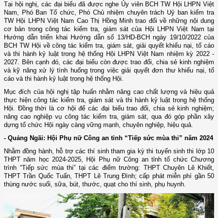
Tại hội nghị, các đại biểu đã được nghe Ủy viên BCH TW Hội LHPN Việt
Nam, Phó Ban Tổ chức, Phó Chủ nhiệm chuyên trách Uỷ ban kiểm tra
TW Hội LHPN Việt Nam Cao Thị Hồng Minh trao đổi về những nội dung
cơ bản trong công tác kiểm tra, giám sát của Hội LHPN Việt Nam tại
Hướng dẫn triển khai Hướng dẫn số 13/HD-BCH ngày 19/10/2022 của
BCH TW Hội về công tác kiểm tra, giám sát, giải quyết khiếu nại, tố cáo
và thi hành kỷ luật trong hệ thống Hội LHPN Việt Nam nhiệm kỳ 2022 -
2027. Bên cạnh đó, các đại biểu còn được trao đổi, chia sẻ kinh nghiệm
và kỹ năng xử lý tình huống trong việc giải quyết đơn thư khiếu nại, tố
cáo và thi hành kỷ luật trong hệ thống Hội.
Mục đích của hội nghị tập huấn nhằm nâng cao chất lượng và hiệu quả
thực hiện công tác kiểm tra, giám sát và thi hành kỷ luật trong hệ thống
Hội. Đồng thời là cơ hội để các đại biểu trao đổi, chia sẻ kinh nghiệm;
nâng cao nghiệp vụ công tác kiểm tra, giám sát, qua đó góp phần xây
dựng tổ chức Hội ngày càng vững mạnh, chuyên nghiệp, hiệu quả.
- Quảng Ngãi: Hội Phụ nữ Công an tỉnh “Tiếp sức mùa thi” năm 2024
Nhằm đồng hành, hỗ trợ các thí sinh tham gia kỳ thi tuyển sinh thi lớp 10
THPT năm học 2024-2025, Hội Phụ nữ Công an tỉnh tổ chức Chương
trình “Tiếp sức mùa thi” tại các điểm trường: THPT Chuyên Lê Khiết,
THPT Trần Quốc Tuấn, THPT Lê Trung Đình; cấp phát miễn phí gần 50
thùng nước suối, sữa, bút, thước, quạt cho thí sinh, phụ huynh.