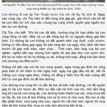
Chị Nguyễn Thị Diệu Thọ thứ 6 (từ trái) trong buổi lễ ra quân thực hiện đoạn đường 3 sạch
chào mừng ĐHĐB các cấp nhiệm kỳ 2020 - 2025
Con đường đi vào ấp Tân Thuận trước kia vốn rất lầy lội, khó đi.
Ngày
nào cũng vậy, chị Thọ kiên trì đến từng nhà gặp gỡ, giải thích cặn kẽ để
bà con hiểu lợi ích của việc chung tay cùng chính quyền góp nguồn lực
làm lại con đường.
Chị Thọ cho biết: “Khi bà con đã hiểu, hưởng ứng thì bao nhiêu bà con
cũng hổng có tiếc. Mấy hộ có đất trồng lúa thì tự nguyện đóng góp tiền
luôn. Có những bà con không có đất quanh năm cày thuê, cuốc mướn,
không có tiền đóng góp ngày thì bảo ráng đợi vài ngày nữa, lãnh tiền làm
mướn rồi góp một trăm, năm chục... Tình cảm, tấm lòng của bà con
nghèo, nghèo tiền bạc nhưng tình nghĩa thì dạt dào như con nước lớn.
Khi họ có niềm tin thì họ không so đo, không tính toán, đồng tình làm theo
chủ trương của Nhà nước”…
Không chỉ dân vận với bà con xung quanh, ngay trong gia đình chị cũng
phải kiên trì thì thầm to nhỏ ngày một, ngày hai gặp đâu nói đó, riết rồi
chồng con cũng nghe theo, chồng chị đồng ý hiến hơn 40 mét vuông đất
thổ cư của gia đình chị để làm đường.
Con đường vừa xong thì có sẵn đá bụi rải trên mặt đường, chị đã quyên
góp từ bà con trước đó. Nhờ sự dân vận tài tình của chị, nhờ tấm lòng
ủng hộ của bà con trong ấp, con đường hoàn thành cao ráo, mùa mưa hết
sợ lầy lội, trẻ con đi học không còn sợ bị trơn té như xưa. Bà con ai nấy
đều phấn khởi, sửa sang nhà cửa, người thì cất nhà mới, người thì mua
sắm đủ thứ trong nhà, mua xe
máy
làm phương tiện đi lại...