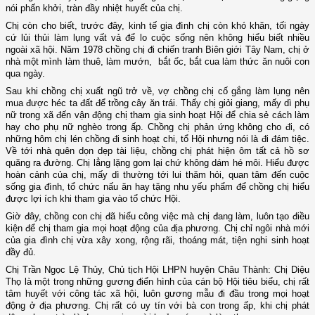
nói phấn khởi, tràn đầy nhiệt huyết của chị.
Chị còn cho biết, trước đây, kinh tế gia đình chị còn khó khăn, tối ngày
cứ lủi thủi làm lụng vất vả để lo cuộc sống nên không hiểu biết nhiều
ngoài xã hội. Năm 1978 chồng chị đi chiến tranh Biên giới Tây Nam, chị ở
nhà một mình làm thuê, làm mướn, bắt ốc, bắt cua làm thức ăn nuôi con
qua ngày.
Sau khi chồng chị xuất ngũ trở về, vợ chồng chị cố gắng làm lụng nên
mua được héc ta đất để trồng cây ăn trái. Thấy chị giỏi giang, mấy dì phụ
nữ trong xã đến vận động chị tham gia sinh hoạt Hội để chia sẻ cách làm
hay cho phụ nữ nghèo trong ấp. Chồng chị phản ứng không cho đi, có
những hôm chị lén chồng đi sinh hoạt chi, tổ Hội nhưng nói là đi đám tiệc.
Về tới nhà quên dọn dẹp tài liệu, chồng chị phát hiện ôm tất cả hồ sơ
quăng ra đường. Chị lẳng lặng gom lại chứ không dám hé môi. Hiểu được
hoàn cảnh của chị, mấy dì thường tới lui thăm hỏi, quan tâm đến cuộc
sống gia đình, tổ chức nấu ăn hay tặng nhu yếu phẩm để chồng chị hiểu
được lợi ích khi tham gia vào tổ chức Hội.
Giờ đây, chồng con chị đã hiểu công việc mà chị đang làm, luôn tạo điều
kiện để chị tham gia mọi hoạt động của địa phương. Chị chỉ ngôi nhà mới
của gia đình chị vừa xây xong, rộng rãi, thoáng mát, tiện nghi sinh hoạt
đầy đủ.
Chị Trần Ngọc Lệ Thủy, Chủ tịch Hội LHPN huyện Châu Thành: Chị Diệu
Thọ là một trong những gương điển hình của cán bộ Hội tiêu biểu, chị rất
tâm huyết với công tác xã hội, luôn gương mẫu đi đầu trong mọi hoạt
động ở địa phương. Chị rất có uy tín với bà con trong ấp, khi chị phát