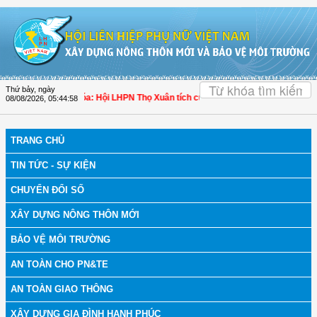
Truy cập nội dung luôn
OK
Thứ bảy, ngày
h bệnh
| Thanh Hóa: Hội LHPN Thọ Xuân tích cực góp phần nâng cao tỷ lệ người
08/08/2026
,
05:44:59
TRANG CHỦ
TIN TỨC - SỰ KIỆN
CHUYỂN ĐỔI SỐ
XÂY DỰNG NÔNG THÔN MỚI
BẢO VỆ MÔI TRƯỜNG
AN TOÀN CHO PN&TE
AN TOÀN GIAO THÔNG
XÂY DỰNG GIA ĐÌNH HẠNH PHÚC