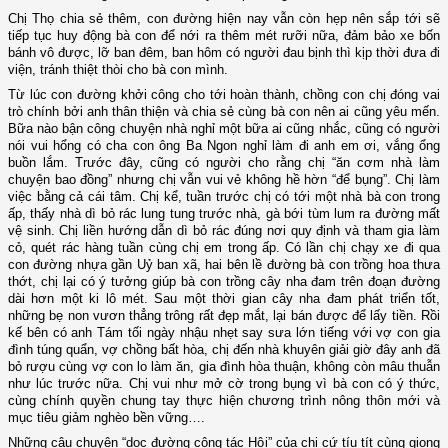
Chị Thọ chia sẻ thêm, con đường hiện nay vẫn còn hẹp nên sắp tới sẽ
tiếp tục huy động bà con để nới ra thêm mét rưỡi nữa, đảm bảo xe bốn
bánh vô được, lỡ ban đêm, ban hôm có người đau bịnh thì kịp thời đưa đi
viện, tránh thiệt thòi cho bà con mình.
Từ lúc con đường khởi công cho tới hoàn thành, chồng con chị đóng vai
trò chính bởi anh thân thiện và chia sẻ cùng bà con nên ai cũng yêu mến.
Bữa nào bận công chuyện nhà nghỉ một bữa ai cũng nhắc, cũng có người
nói vui hổng có cha con ông Ba Ngon nghỉ làm đi anh em ơi, vắng ổng
buồn lắm. Trước đây, cũng có người cho rằng chị “ăn cơm nhà làm
chuyện bao đồng” nhưng chị vẫn vui vẻ không hề hờn “để bụng”. Chị làm
việc bằng cả cái tâm. Chị kể, tuần trước chị có tới một nhà bà con trong
ấp, thấy nhà dì bỏ rác lung tung trước nhà, gà bới tùm lum ra đường mất
vệ sinh. Chị liền hướng dẫn dì bỏ rác đúng nơi quy định và tham gia làm
cỏ, quét rác hàng tuần cùng chị em trong ấp. Có lần chị chạy xe đi qua
con đường nhựa gần Uỷ ban xã, hai bên lề đường bà con trồng hoa thưa
thớt, chị lại có ý tưởng giúp bà con trồng cây nha đam trên đoạn đường
dài hơn một ki lô mét. Sau một thời gian cây nha đam phát triển tốt,
những bẹ non vươn thẳng trông rất đẹp mắt, lại bán được để lấy tiền. Rồi
kế bên có anh Tám tối ngày nhậu nhẹt say sưa lớn tiếng với vợ con gia
đình túng quẩn, vợ chồng bất hòa, chị đến nhà khuyên giải giờ đây anh đã
bỏ rượu cùng vợ con lo làm ăn, gia đình hòa thuận, không còn mâu thuẫn
như lúc trước nữa. Chị vui như mở cờ trong bụng vì bà con có ý thức,
cùng chính quyền chung tay thực hiện chương trình nông thôn mới và
mục tiêu giảm nghèo bền vững….
Những câu chuyện “dọc đường công tác Hội” của chị cứ tíu tít cùng giọng