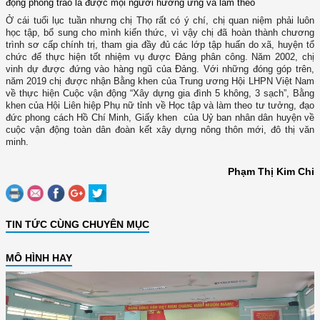
động phong trào là được mọi người hưởng ứng và làm theo
Ở cái tuổi lục tuần nhưng chị Thọ rất có ý chí, chị quan niệm phải luôn
học tập, bổ sung cho mình kiến thức, vì vậy chị đã hoàn thành chương
trình sơ cấp chính trị, tham gia đầy đủ các lớp tập huấn do xã, huyện tổ
chức để thực hiện tốt nhiệm vụ được Đảng phân công. Năm 2002, chị
vinh dự được đứng vào hàng ngũ của Đảng. Với những đóng góp trên,
năm 2019 chị được nhận Bằng khen của Trung ương Hội LHPN Việt Nam
về thực hiện Cuộc vận động “Xây dựng gia đình 5 không, 3 sạch”, Bằng
khen của Hội Liên hiệp Phụ nữ tỉnh về Học tập và làm theo tư tưởng, đạo
đức phong cách Hồ Chí Minh, Giấy khen của Uỷ ban nhân dân huyện về
cuộc vận động toàn dân đoàn kết xây dựng nông thôn mới, đô thị văn
minh.
Phạm Thị Kim Chi
TIN TỨC CÙNG CHUYÊN MỤC
MÔ HÌNH HAY