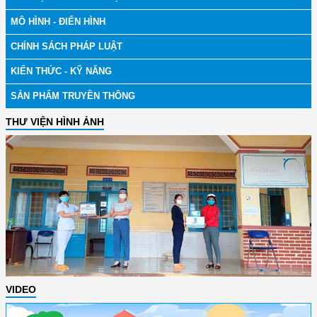
MÔ HÌNH - ĐIỂN HÌNH
CHÍNH SÁCH PHÁP LUẬT
KIẾN THỨC - KỸ NĂNG
SẢN PHẨM TRUYỀN THÔNG
THƯ VIỆN HÌNH ẢNH
VIDEO