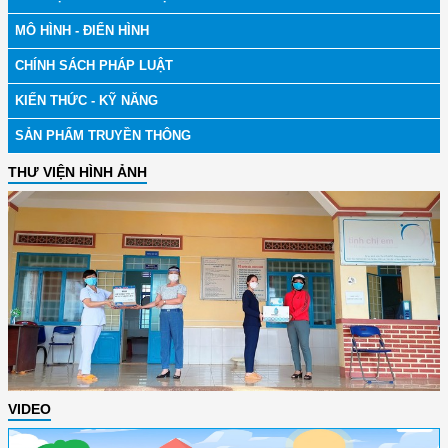
MÔ HÌNH - ĐIỂN HÌNH
CHÍNH SÁCH PHÁP LUẬT
KIẾN THỨC - KỸ NĂNG
SẢN PHẨM TRUYỀN THÔNG
THƯ VIỆN HÌNH ẢNH
VIDEO