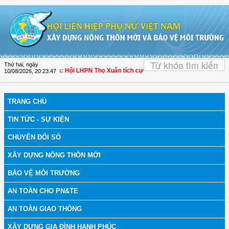
Truy cập nội dung luôn
OK
Thứ hai, ngày
bệnh
| Thanh Hóa: Hội LHPN Thọ Xuân tích cực góp phần nâng cao tỷ lệ người d
10/08/2026
,
20:23:48
TRANG CHỦ
TIN TỨC - SỰ KIỆN
CHUYỂN ĐỔI SỐ
XÂY DỰNG NÔNG THÔN MỚI
BẢO VỆ MÔI TRƯỜNG
AN TOÀN CHO PN&TE
AN TOÀN GIAO THÔNG
XÂY DỰNG GIA ĐÌNH HẠNH PHÚC