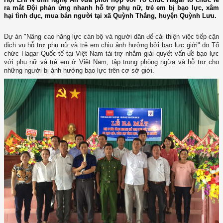
ra mắt Đội phản ứng nhanh hỗ trợ phụ nữ, trẻ em bị bạo lực, xâm
hại tình dục, mua bán người tại xã Quỳnh Thắng, huyện Quỳnh Lưu.
Dự án "Nâng cao năng lực cán bộ và người dân để cải thiện việc tiếp cận
dịch vụ hỗ trợ phụ nữ và trẻ em chịu ảnh hưởng bởi bạo lực giới" do Tổ
chức Hagar Quốc tế tại Việt Nam tài trợ nhằm giải quyết vấn đề bạo lực
với phụ nữ và trẻ em ở Việt Nam, tập trung phòng ngừa và hỗ trợ cho
những người bị ảnh hưởng bạo lực trên cơ sở giới.