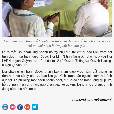
Đội phản ứng nhanh hỗ trợ phụ nữ tiếp cận dịch vụ hỗ trợ cho phụ nữ và
trẻ em chịu ảnh hưởng bởi bạo lực giới.
Lễ ra mắt Đội phản ứng nhanh hỗ trợ phụ nữ, trẻ em bị bạo lực, xâm hại
tình dục, mua bán người được Hội LHPN tỉnh Nghệ An phối hợp với Hội
LHPN huyện Quỳnh Lưu tổ chức tại 2 xã Quỳnh Thắng và Quỳnh Lương,
huyện Quỳnh Lưu.
Đội phản ứng nhanh được thành lập nhằm giúp việc nắm bắt thông tin
tình hình và xử lý các vụ bạo lực gia đình, mua bán người, xâm hại tình
dục tại địa phương một cách nhanh nhất, từ đó có các hoạt động giúp đỡ,
hỗ trợ nạn nhân phù hợp góp phần bảo vệ quyền, lợi ích hợp pháp, chính
đáng của phụ nữ, trẻ em.
https://phunuvietnam.vn/