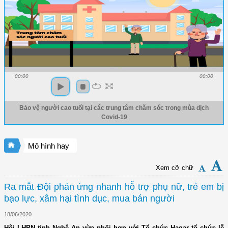
00:00
00:00
Bảo vệ người cao tuổi tại các trung tâm chăm sóc trong mùa dịch
Covid-19
Mô hình hay
Xem cỡ chữ
Ra mắt Đội phản ứng nhanh hỗ trợ phụ nữ, trẻ em bị
bạo lực, xâm hại tình dục, mua bán người
18/06/2020
Hội LHPN tỉnh Nghệ An vừa phối hợp với Tổ chức Hagar tổ chức lễ