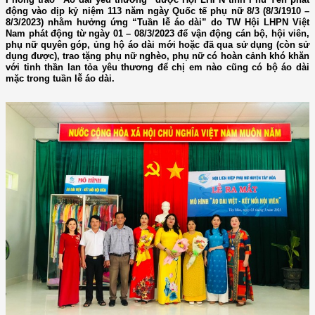
động vào dịp kỷ niệm 113 năm ngày Quốc tế phụ nữ 8/3 (8/3/1910 –
8/3/2023) nhằm hưởng ứng “Tuần lễ áo dài” do TW Hội LHPN Việt
Nam phát động từ ngày 01 – 08/3/2023 để vận động cán bộ, hội viên,
phụ nữ quyên góp, ủng hộ áo dài mới hoặc đã qua sử dụng (còn sử
dụng được), trao tặng phụ nữ nghèo, phụ nữ có hoàn cảnh khó khăn
với tinh thần lan tỏa yêu thương để chị em nào cũng có bộ áo dài
mặc trong tuần lễ áo dài.