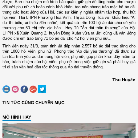
được, Ban chủ nhiệm mô hình bảo quản, giữ gìn để tặng hoặc cho mượn
đối với phụ nữ có hoàn cảnh khó khăn, tạo nên phong trào mặc bộ áo dài
trong các hoạt động của Hội, các sự kiện ý nghĩa nhằm tập hợp, thu hút
hội viên. Hội LHPN Phường Hòa Vinh, Thị xã Đông Hòa với khẩu hiệu “Ai
dư thì biếu, ai thiếu đến nhận”, kết quả có trên 100 bộ áo dài chia sẻ yêu
thương cho 50 chị trên địa bàn.
Hay
Tủ "Áo dài thân thương" của Hội
LHPN xã Xuân Quang 2, huyện Đồng Xuân vừa ra đời cũng đã vận động
được chị em trao tặng 71 bộ áo dài cho 42 hội viên phụ nữ.
..
Tính đến ngày 31/3
, toàn tỉnh đã tiếp nhận 2.557 bộ áo dài trao tặng cho
trên 1000 hội viên, phụ nữ. Phong trào “Áo dài yêu thương” đã thực sự
lan tỏa tình yêu áo dài trong hội viên, phụ nữ, góp phần khơi dậy niềm tự
hào, trách nhiệm của hội viên, phụ nữ trong việc giữ gìn và phát huy giá
trị di sản văn hoá dân tộc thông qua Áo dài truyền thống.
Thu Huyên
TIN TỨC CÙNG CHUYÊN MỤC
MÔ HÌNH HAY