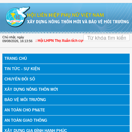
Truy cập nội dung luôn
OK
Chủ nhật, ngày
 bệnh
| Thanh Hóa: Hội LHPN Thọ Xuân tích cực góp phần nâng cao tỷ lệ người 
09/08/2026
,
16:13:57
TRANG CHỦ
TIN TỨC - SỰ KIỆN
CHUYỂN ĐỔI SỐ
XÂY DỰNG NÔNG THÔN MỚI
BẢO VỆ MÔI TRƯỜNG
AN TOÀN CHO PN&TE
AN TOÀN GIAO THÔNG
XÂY DỰNG GIA ĐÌNH HẠNH PHÚC