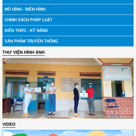
MÔ HÌNH - ĐIỂN HÌNH
CHÍNH SÁCH PHÁP LUẬT
KIẾN THỨC - KỸ NĂNG
SẢN PHẨM TRUYỀN THÔNG
THƯ VIỆN HÌNH ẢNH
VIDEO