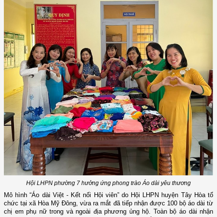
Hội LHPN phường 7 hưởng ứng phong trào Áo dài yêu thương
Mô hình “Áo dài Việt - Kết nối Hội viên” do Hội LHPN huyện Tây Hòa tổ
chức tại xã Hòa Mỹ Đông,
vừa ra mắt đã tiếp nhận được 100 bộ áo dài
từ
chị em phụ nữ trong và ngoài địa phương
ủng hộ.
T
oàn bộ áo dài nhận