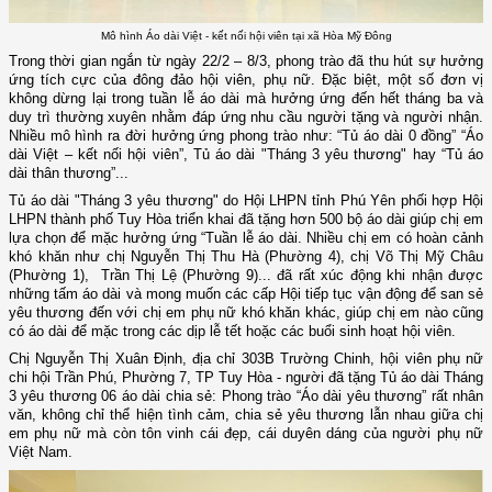
Mô hình Áo dài Việt - kết nối hội viên tại xã Hòa Mỹ Đông
Trong thời gian ngắn từ ngày 22/2 – 8/3, phong trào đã thu hút sự hưởng
ứng tích cực của đông đảo hội viên, phụ nữ. Đặc biệt, một số đơn vị
không dừng lại trong tuần lễ áo dài mà hưởng ứng đến hết tháng ba và
duy trì thường xuyên nhằm đáp ứng nhu cầu người tặng và người nhận.
Nhiều mô hình ra đời hưởng ứng phong trào như: “Tủ áo dài 0 đồng” “
Áo
dài Việt – kết nối hội viên”,
Tủ áo dài "Tháng 3 yêu thương" hay “Tủ áo
dài thân thương”...
Tủ áo dài "Tháng 3 yêu thương" do Hội LHPN tỉnh Phú Yên phối hợp Hội
LHPN thành phố Tuy Hòa triển khai đã tặng hơn 500 bộ áo dài giúp chị em
lựa chọn để mặc hưởng ứng “Tuần lễ áo dài. Nhiều chị em có hoàn cảnh
khó khăn như chị Nguyễn Thị Thu Hà (Phường 4), chị Võ Thị Mỹ Châu
(Phường 1), Trần Thị Lệ (Phường 9)... đã rất xúc động khi nhận được
những tấm áo dài và mong muốn các cấp Hội tiếp tục vận động để san sẻ
yêu thương đến với chị em phụ nữ khó khăn khác, giúp chị em nào cũng
có áo dài để mặc trong các dịp lễ tết hoặc các buổi sinh hoạt hội viên.
Chị Nguyễn Thị Xuân Định, địa chỉ 303B Trường Chinh, hội viên phụ nữ
chi hội Trần Phú, Phường 7, TP Tuy Hòa - người đã tặng Tủ áo dài Tháng
3 yêu thương 06 áo dài chia sẻ: Phong trào “Áo dài yêu thương” rất nhân
văn, không chỉ thể hiện tình cảm, chia sẻ yêu thương lẫn nhau giữa chị
em phụ nữ mà còn tôn vinh cái đẹp, cái duyên dáng của người phụ nữ
Việt Nam.