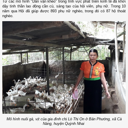
Từ các mô hình "Dân vận khéo" trong lĩnh vực phát triển kinh tế đã khơi
dậy tinh thần lao động cần cù, sáng tạo của hội viên, phụ nữ. Trong 10
năm qua Hội đã giúp được 893 phụ nữ nghèo, trong đó có 87 hộ thoát
nghèo.
Mô hình nuôi gà, vịt của gia đình chị Lò Thị Ọn ở
Bản Phướng, xã Cà
Nàng, huyện Quỳnh Nhai