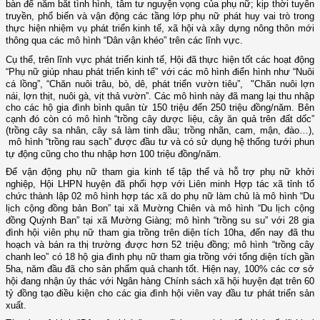
bàn để nắm bắt tình hình, tâm tư nguyện vọng của phụ nữ; kịp thời tuyên
truyền, phổ biến và vận động các tầng lớp phụ nữ phát huy vai trò trong
thực hiện nhiệm vụ phát triển kinh tế, xã hội và xây dựng nông thôn mới
thông qua các mô hình “Dân vận khéo” trên các lĩnh vực.
Cụ thể, trên lĩnh vực phát triển kinh tế, Hội đã thực hiện tốt các hoạt động
“Phụ nữ giúp nhau phát triển kinh tế” với các mô hình điển hình như “Nuôi
cá lồng”, “Chăn nuôi trâu, bò, dê, phát triển vườn tiêu”, "Chăn nuôi lợn
nái, lợn thịt, nuôi gà, vịt thả vườn”
. Các mô hình này đã mang lại thu nhập
cho các hộ gia đình bình quân từ 150 triệu đến 250 triệu đồng/năm. Bên
cạnh đó còn có mô hình “trồng cây dược liệu, cây ăn quả trên đất dốc”
(trồng cây sa nhân, cây sả làm tinh dầu; trồng nhãn, cam, mận, đào…),
mô hình “trồng rau sạch”
được đầu tư và có sử dụng hệ thống tưới phun
tự động cũng
cho thu nhập hơn 100 triệu đồng/năm.
Để vận động phụ nữ tham gia kinh tế tập thể và hỗ trợ phụ nữ khởi
nghiệp, Hội LHPN huyện đã p
hố
i
hợp với Liên minh Hợp tác xã tỉnh tổ
chức thành lập
02 mô hình hợp tác xã do phụ nữ làm chủ là mô hình “Du
lịch cộng đồng bản Bon” tại xã Mường Chiên và mô hình “Du lịch cộng
đồng Quỳnh Ban” tại xã Mường Giàng;
mô hình “trồng su su” với
28 gia
đình hội viên phụ nữ
tham gia trồng trên diện tích
10ha
,
đến nay đã thu
hoạch và bán ra thị trường được hơn
52 triệu
đồng
;
mô hình “trồng cây
chanh leo” có 18 hộ gia đình phụ nữ tham gia trồng với tổng diện tích gần
5ha, năm đầu đã cho sản phẩm quả chanh tốt.
Hiện nay, 100% các cơ sở
hội đang nhận ủy thác với Ngân hàng Chính sách xã hội huyện đạt trên 60
tỷ đồng tạo điều kiện cho các gia đình hội viên vay đầu tư phát triển sản
xuất.