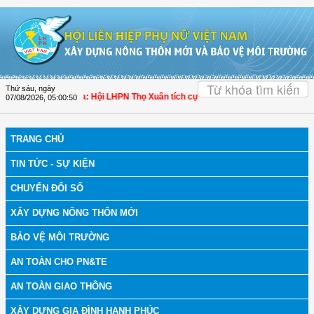
Truy cập nội dung luôn
OK
Thứ sáu, ngày
h bệnh
| Thanh Hóa: Hội LHPN Thọ Xuân tích cực góp phần nâng cao tỷ lệ người 
07/08/2026
,
05:00:51
TRANG CHỦ
TIN TỨC - SỰ KIỆN
CHUYỂN ĐỔI SỐ
XÂY DỰNG NÔNG THÔN MỚI
BẢO VỆ MÔI TRƯỜNG
AN TOÀN CHO PN&TE
AN TOÀN GIAO THÔNG
XÂY DỰNG GIA ĐÌNH HẠNH PHÚC