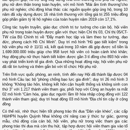
phụ nữ đơn thân
trong toàn huyện
, với m
ô hình “Mái ấm tình thương”
cho
phụ nữ nghèo; chủ động khai thác các nguồn quyên góp ủng hộ, trong 10
năm đã xây dựng được 16 nhà tình thương với tổng giá trị 255 triệu đồng
góp phần giảm tỷ lệ hộ nghèo của toàn huyện năm 2019 còn 17,1%.
Công tác tuyên truyền, giáo dục chính trị tư tưởng cho cán bộ, hội viên
phụ nữ trong toàn huyện được gắn
với thực hiện Chỉ thị 03, Chỉ thị 05/CT-
TW của Bộ Chính trị về “Đẩy mạnh học tập và làm theo tư tưởng, đạo
đức, phong cách Hồ Chí Minh”. D
uy trì mô hình “Hũ gạo tiết kiệm” trong
hội viên phụ nữ ở 11/11 xã, kết quả trong 10 năm đã góp được số tiền là
1.699.000.000 triệu giúp cho 958 lượt hội viên có hoàn cảnh khó khăn;
Huy động phụ nữ thực hành tiết kiệm được gần 3 tỉ đồng cho 893 hội viên
vay phát triển kinh tế gia đình. Qua những hoạt động này, hội viên phụ nữ
đã rất tin tưởng và thêm gắn bó với tổ chức Hội phụ nữ.
Trên lĩnh vực quốc phòng, an ninh, t
ính đến nay Hội đã thành lập được 04
mô hình Câu lạc bộ “phòng chống bạo lực gia đình”;
duy trì 26 mô hình 3
không “Không tảo hôn, không kết hôn cận huyết thống và không sinh con
thứ 3” với 1.217 thành viên tham gia;
phối hợp với Công an huyện
ra mắt
02 mô hình “Cảm hóa, giáo dục người lầm lỡ hòa nhập cộng đồng với 122
thành viên tham gia); duy trì hoạt động 03 mô hình “Địa chỉ tin cậy ở cộng
đồng
Có thể nói, nhờ thực hiện tốt phong trào thi đua “Dân vận khéo”, các cấp
HộiHPN huyện Quỳnh Nhai không chỉ nâng cao ý thức tự giác, gương
mẫu, chủ động của cán bộ, hội viên, phụ nữ trong việc tham gia các
phong trào thi đua mà còn thu hút, tập hợp được hội viên tham gia vào tổ