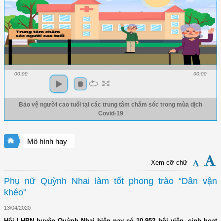
00:00
00:00
Bảo vệ người cao tuổi tại các trung tâm chăm sóc trong mùa dịch
Covid-19
Mô hình hay
Xem cỡ chữ
Phụ nữ Quỳnh Nhai làm tốt phong trào “Dân vận
khéo”
13/04/2020
Hội LHPN huyện Quỳnh Nhai hiện nay có 10.952 hội viên, sinh hoạt