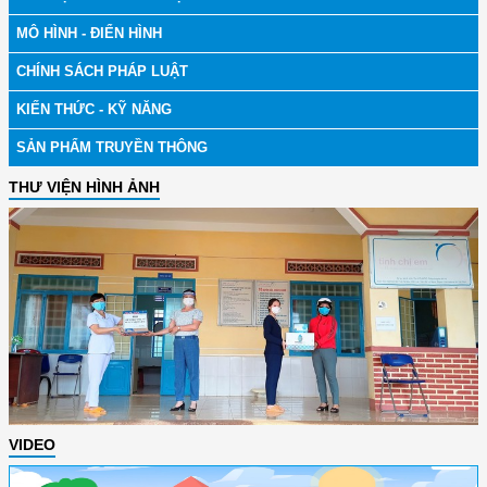
MÔ HÌNH - ĐIỂN HÌNH
CHÍNH SÁCH PHÁP LUẬT
KIẾN THỨC - KỸ NĂNG
SẢN PHẨM TRUYỀN THÔNG
THƯ VIỆN HÌNH ẢNH
VIDEO