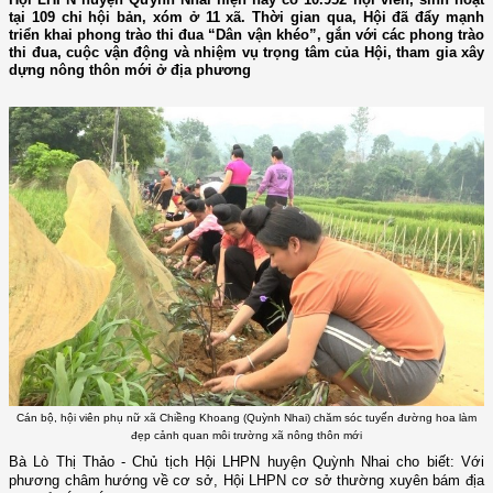
tại 109 chi hội bản, xóm ở 11 xã. Thời gian qua, Hội đã đẩy mạnh
triển khai phong trào thi đua “Dân vận khéo”, gắn với các phong trào
thi đua, cuộc vận động và nhiệm vụ trọng tâm của Hội, tham gia xây
dựng nông thôn mới ở địa phương
Cán bộ, hội viên phụ nữ xã Chiềng Khoang (Quỳnh Nhai) chăm sóc tuyến đường hoa làm
đẹp cảnh quan môi trường xã nông thôn mới
Bà Lò Thị Thảo - Chủ tịch Hội LHPN huyện Quỳnh Nhai cho biết: Với
phương châm
hướng về cơ sở, Hội LHPN cơ sở thường xuyên bám địa