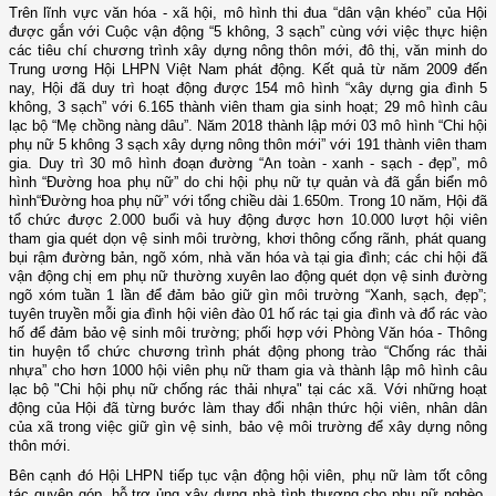
Trên lĩnh vực văn hóa - xã hội, mô hình thi đua
“dân vận khéo” của Hội
được gắn với Cuộc vận động “
5 không, 3 sạch” cùng với việc thực hiện
các tiêu chí chương trình xây dựng nông thôn mới, đô thị
,
văn minh
do
Trung ương Hội LHPN Việt Nam phát động.
K
ết quả từ năm 2009 đến
nay, Hội đã d
uy trì hoạt động được 154 mô hình “xây dựng gia đình 5
không, 3 sạch” với 6.165 thành viên tham gia sinh hoạt;
29 mô hình câu
lạc bộ “Mẹ chồng nàng dâu”.
Năm 2018 thành lập mới 0
3 mô hình “Chi hội
phụ nữ 5 không 3 sạch xây dựng nông thôn mới”
với
191 thành viên tham
gia
.
Duy trì 30 mô hình đoạn đường “An toàn - xanh - sạch - đẹp”,
mô
hình “Đường hoa phụ nữ”
do chi hội phụ nữ tự quản
và đã gắn biển mô
hình“
Đ
ường hoa phụ nữ” với tổng chiều dài 1.650m
.
Trong 10 năm, Hội đã
t
ổ chức
được
2.000
buổi
và
h
uy động
được
hơn
10
.
0
00
lượt
hội viên
tham gia
quét dọn vệ sinh
môi trường
, khơi thông cống rãnh, phát quang
bụ
i r
ậm
đường bản, ngõ xóm, nhà văn hóa và tại gia đình
;
các chi hội đã
vận động chị em phụ nữ thường xuyên lao động quét dọn vệ sinh đường
ngõ xóm tuần 1 lần để đảm bảo giữ gìn môi trường “
Xanh, sạch, đẹp
”;
tuyên truyền mỗi gia đình hội viên đào 01 hố rác tại gia đình và đổ rác vào
hố để đảm bảo vệ sinh môi trường;
phối hợp với Phòng Văn hóa - Thông
tin huyện tổ chức chương trình phát động phong trào “Chống rác thải
nhựa” cho hơn 1000 hội viên phụ nữ tham gia và thành lập mô hình câu
lạc bộ "Chi hội phụ nữ chống rác thải nhựa" tại các xã. Với những hoạt
động của Hội đã từng bước làm thay đổi nhận thức hội viên, nhân dân
của xã trong việc giữ gìn vệ sinh, bảo vệ môi trường để xây dựng nông
thôn mới.
Bên cạnh đó Hội LHPN
tiếp tục vận động hội viên, phụ nữ làm tốt công
tác quyên góp, hỗ trợ ủng xây dựng nhà tình thương cho phụ nữ nghèo,