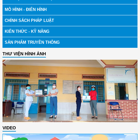
MÔ HÌNH - ĐIỂN HÌNH
CHÍNH SÁCH PHÁP LUẬT
KIẾN THỨC - KỸ NĂNG
SẢN PHẨM TRUYỀN THÔNG
THƯ VIỆN HÌNH ẢNH
VIDEO