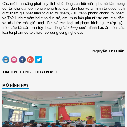
Các mô hình cũng p
hát huy tính chủ động của
hội viên, phụ nữ
làm nòng
cốt
tại khu dân cư
trong phong trào toàn dân bảo vệ an ninh tổ quốc;
tích
cực tham gia phát hiện tố giác tội phạm, đấu tranh phòng chống tội phạm
và TNXH như: xâm hại tình dục trẻ, em, mua bán phụ nữ trẻ em, mại dâm
và tổ chức môi giới mại dâm và các loại tội phạm hình sự: cướp giật,
trộm cắp tài sản, ma túy, hoạt động
"tín dụng đen",
đánh bạc ăn tiền
,
các
loại tội phạm có tổ chức, sử dụng công nghệ cao.
Nguyễn Thị Diện
TIN TỨC CÙNG CHUYÊN MỤC
MÔ HÌNH HAY