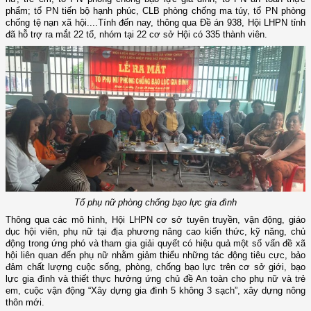
phẩm; tổ PN tiến bộ hạnh phúc, CLB phòng chống ma túy, tổ PN phòng
chống tệ nạn xã hội....Tính đến nay, thông qua Đề án 938, Hội LHPN tỉnh
đã hỗ trợ ra mắt 22 tổ, nhóm tại 22 cơ sở Hội có 335 thành viên.
Tổ phụ nữ phòng chống bạo lực gia đình
Thông qua các mô hình, Hội LHPN cơ sở tuyên truyền, vận động, giáo
dục hội viên, phụ nữ tại địa phương nâng cao
kiến thức, kỹ năng
,
chủ
động trong ứng phó và tham gia giải quyết có hiệu quả một số vấn đề xã
hội liên quan đến phụ nữ nhằm giảm thiểu những tác động tiêu cực, bảo
đảm
chất lượng cuộc sống,
phòng, chống bạo lực trên cơ sở giới, bạo
lực gia đình và thiết thực hưởng ứng chủ đề An toàn cho phụ nữ và trẻ
em, cuộc vận động “Xây dựng gia đình 5 không 3 sạch”, xây dựng nông
thôn mới.