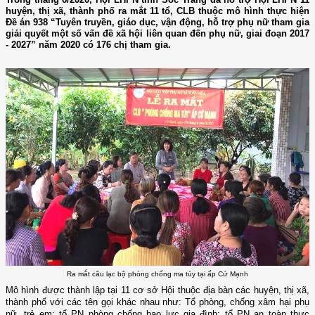
huyện, thị xã, thành phố ra mắt 11 tổ, CLB thuộc mô hình thực hiện
Đề án 938 “Tuyên truyền, giáo dục, vận động, hỗ trợ phụ nữ tham gia
giải quyết một số vấn đề xã hội liên quan đến phụ nữ, giai đoạn 2017
- 2027” năm 2020 có 176 chị tham gia.
Ra mắt câu lạc bộ phòng chống ma túy tại ấp Cứ Mạnh
Mô hình được thành lập tại 11 cơ sở Hội thuộc địa bàn các huyện, thị xã,
thành phố với các tên gọi khác nhau như: Tổ phòng, chống xâm hại phụ
nữ, trẻ em; tổ PN phòng chống bạo lực gia đình; tổ PN an toàn thực