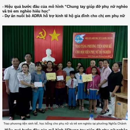
- Hiệu quả bước đầu của mô hình “Chung tay giúp đỡ phụ nữ nghèo
và trẻ em nghèo hiếu học”
- Dự án nuôi bò ADRA hỗ trợ kinh tế hộ gia đình cho chị em phụ nữ
Trao phương tiện sinh kế, học bổng cho phụ nữ và trẻ em nghèo tại phường Nghĩa Chánh