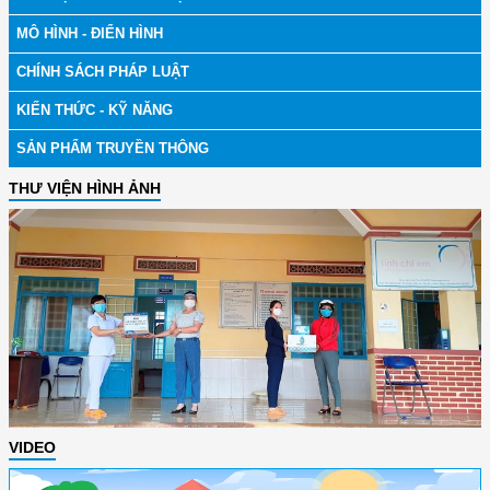
MÔ HÌNH - ĐIỂN HÌNH
CHÍNH SÁCH PHÁP LUẬT
KIẾN THỨC - KỸ NĂNG
SẢN PHẨM TRUYỀN THÔNG
THƯ VIỆN HÌNH ẢNH
VIDEO