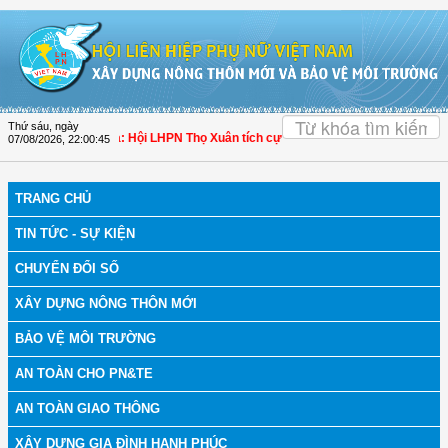
Truy cập nội dung luôn
OK
Thứ sáu, ngày
 bệnh
| Thanh Hóa: Hội LHPN Thọ Xuân tích cực góp phần nâng cao tỷ lệ người 
07/08/2026
,
22:00:45
TRANG CHỦ
TIN TỨC - SỰ KIỆN
CHUYỂN ĐỔI SỐ
XÂY DỰNG NÔNG THÔN MỚI
BẢO VỆ MÔI TRƯỜNG
AN TOÀN CHO PN&TE
AN TOÀN GIAO THÔNG
XÂY DỰNG GIA ĐÌNH HẠNH PHÚC