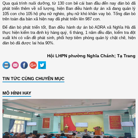
Qua quá trình nuôi dưỡng, từ 130 con bê cái ban đầu đến nay đàn bò đã
phát triển thêm về số lượng, hiện Ban điều hành dự án xã đang quản lý
105 con cho 105 hộ phụ nữ nghèo, phụ nữ khó khăn vay bò. Tổng đàn bò
trên toàn địa bàn xã hiện nay đã phát triển lên 987 con.
Để đàn bò phát triển tốt, Ban điều hành dự án bò ADRA xã Nghĩa Hà đã
thực hiện kiểm tra định kỳ hàng quý, 6 tháng, 1 năm đều đặn, kiểm tra đột
xuất khi có vấn đề phát sinh, phối hợp tiêm phòng quản lý chặt chẽ, hiện
đàn bò đã được lai hóa 90%.
Hội LHPN phường Nghĩa Chánh; Tạ Trang
TIN TỨC CÙNG CHUYÊN MỤC
MÔ HÌNH HAY